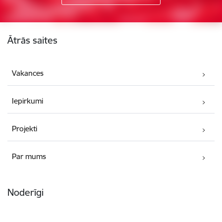
Kājene
Ātrās saites
Vakances
Iepirkumi
Projekti
Par mums
Noderīgi