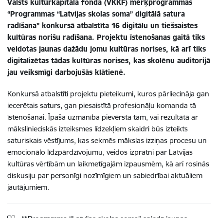
Valsts kultūrkapitāla fonda (VKKF) mērķprogrammas
“Programmas “Latvijas skolas soma” digitālā satura
radīšana” konkursā atbalstīta 16 digitālu un tiešsaistes
kultūras norišu radīšana. Projektu īstenošanas gaitā tiks
veidotas jaunas dažādu jomu kultūras norises, kā arī tiks
digitalizētas tādas kultūras norises, kas skolēnu auditorijā
jau veiksmīgi darbojušās klātienē.
Konkursā atbalstīti projektu pieteikumi, kuros pārliecināja gan
iecerētais saturs, gan piesaistītā profesionāļu komanda tā
īstenošanai. Īpaša uzmanība pievērsta tam, vai rezultātā ar
mākslinieciskās izteiksmes līdzekļiem skaidri būs izteikts
saturiskais vēstījums, kas sekmēs mākslas izziņas procesu un
emocionālo līdzpārdzīvojumu, veidos izpratni par Latvijas
kultūras vērtībām un laikmetīgajām izpausmēm, kā arī rosinās
diskusiju par personīgi nozīmīgiem un sabiedrībai aktuāliem
jautājumiem.