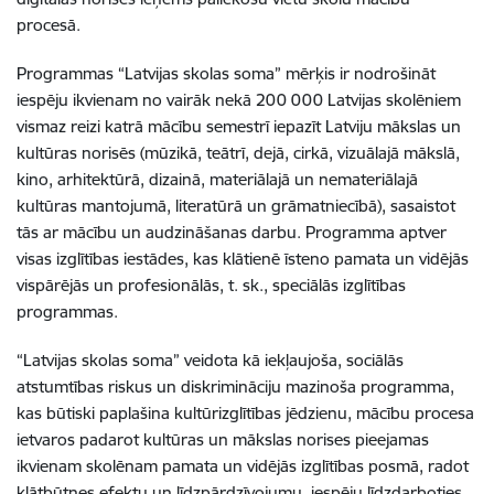
procesā.
Programmas “Latvijas skolas soma” mērķis ir nodrošināt
iespēju ikvienam no vairāk nekā 200 000 Latvijas skolēniem
vismaz reizi katrā mācību semestrī iepazīt Latviju mākslas un
kultūras norisēs (mūzikā, teātrī, dejā, cirkā, vizuālajā mākslā,
kino, arhitektūrā, dizainā, materiālajā un nemateriālajā
kultūras mantojumā, literatūrā un grāmatniecībā), sasaistot
tās ar mācību un audzināšanas darbu. Programma aptver
visas izglītības iestādes, kas klātienē īsteno pamata un vidējās
vispārējās un profesionālās, t. sk., speciālās izglītības
programmas.
“Latvijas skolas soma” veidota kā iekļaujoša, sociālās
atstumtības riskus un diskrimināciju mazinoša programma,
kas būtiski paplašina kultūrizglītības jēdzienu, mācību procesa
ietvaros padarot kultūras un mākslas norises pieejamas
ikvienam skolēnam pamata un vidējās izglītības posmā, radot
klātbūtnes efektu un līdzpārdzīvojumu, iespēju līdzdarboties