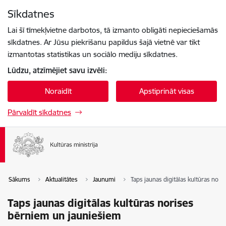
Pāriet uz lapas saturu
Sīkdatnes
Spied
lai meklētu
Enter
Lai šī tīmekļvietne darbotos, tā izmanto obligāti nepieciešamās
sīkdatnes. Ar Jūsu piekrišanu papildus šajā vietnē var tikt
izmantotas statistikas un sociālo mediju sīkdatnes.
Lūdzu, atzīmējiet savu izvēli:
Noraidīt
Apstiprināt visas
Pārvaldīt sīkdatnes
Sākums
Aktualitātes
Jaunumi
Taps jaunas digitālas kultūras nor
Taps jaunas digitālas kultūras norises
bērniem un jauniešiem