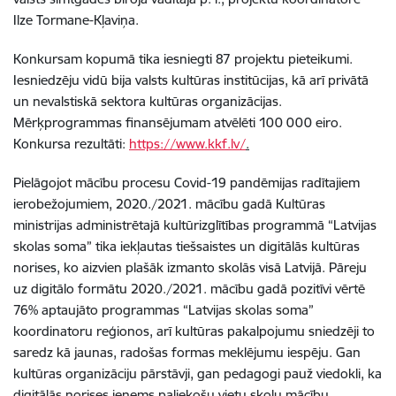
Ilze Tormane-Kļaviņa.
Konkursam kopumā tika iesniegti 87 projektu pieteikumi.
Iesniedzēju vidū bija valsts kultūras institūcijas, kā arī privātā
un nevalstiskā sektora kultūras organizācijas.
Mērķprogrammas finansējumam atvēlēti 100 000 eiro.
Konkursa rezultāti:
https://www.kkf.lv/
.
Pielāgojot mācību procesu Covid-19 pandēmijas radītajiem
ierobežojumiem, 2020./2021. mācību gadā Kultūras
ministrijas administrētajā kultūrizglītības programmā “Latvijas
skolas soma” tika iekļautas tiešsaistes un digitālās kultūras
norises, ko aizvien plašāk izmanto skolās visā Latvijā. Pāreju
uz digitālo formātu 2020./2021. mācību gadā pozitīvi vērtē
76% aptaujāto programmas “Latvijas skolas soma”
koordinatoru reģionos, arī kultūras pakalpojumu sniedzēji to
saredz kā jaunas, radošas formas meklējumu iespēju. Gan
kultūras organizāciju pārstāvji, gan pedagogi pauž viedokli, ka
digitālās norises ieņems paliekošu vietu skolu mācību