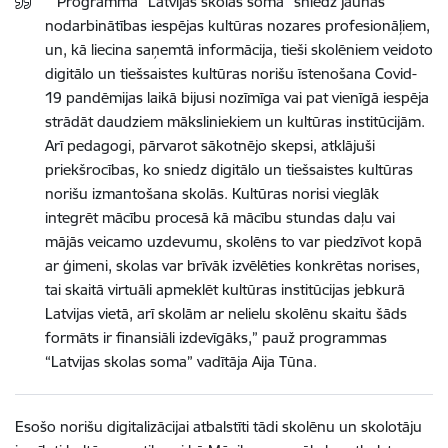
““Programma “Latvijas skolas soma” sniedz jaunas
nodarbinātības iespējas kultūras nozares profesionāļiem,
un, kā liecina saņemtā informācija, tieši skolēniem veidoto
digitālo un tiešsaistes kultūras norišu īstenošana Covid-
19 pandēmijas laikā bijusi nozīmīga vai pat vienīgā iespēja
strādāt daudziem māksliniekiem un kultūras institūcijām.
Arī pedagogi, pārvarot sākotnējo skepsi, atklājuši
priekšrocības, ko sniedz digitālo un tiešsaistes kultūras
norišu izmantošana skolās. Kultūras norisi vieglāk
integrēt mācību procesā kā mācību stundas daļu vai
mājās veicamo uzdevumu, skolēns to var piedzīvot kopā
ar ģimeni, skolas var brīvāk izvēlēties konkrētas norises,
tai skaitā virtuāli apmeklēt kultūras institūcijas jebkurā
Latvijas vietā, arī skolām ar nelielu skolēnu skaitu šāds
formāts ir finansiāli izdevīgāks,” pauž programmas
“Latvijas skolas soma” vadītāja Aija Tūna.
Esošo norišu digitalizācijai atbalstīti tādi skolēnu un skolotāju