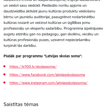
un veidot savu viedokli. Piedāvāto norišu apjoms un
daudzveidība aktivizē jaunu kultūras produktu veidošanu
bērnu un jauniešu auditorijai, paaugstinot nodarbinātību
kultūras nozarē un veicinot kultūras un izglītības jomu
profesionāļu un ekspertu sadarbību. Programma izpelnījusies
augstu atzinību gan no pedagogu, gan skolēnu, vecāku un
kultūras profesionāļu puses, uzsverot nepieciešamību
turpināt tās darbību.
Plašāk par programmu “Latvijas skolas soma”:
https://lv100.lv/skolassoma/
https://www.facebook.com/latvijasskolassoma
https://www.instagram.com/latvijasskolassoma/
Saistītas tēmas