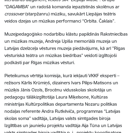
“DAGAMBA” un radošā komanda iepazīstinās skolēnus ar
crossover
(starpžanru) mūziku, savukārt Liepājas teātris
veidos dzejas un mūzikas performanci “Orbīta. Čaklais”.
Muzejpedagoģisko nodarbību klāstu papildinās Rakstniecības
un mūzikas muzeja, Andreja Upīša memoriālā muzeja un
Latvijas dzelzceļa vēstures muzeja piedāvājums, kā arī ”Rīgas
vēsturiskā teātra un mūzikas biedrības” veidoti
izglītojoši
podkāsti par Rīgas mūzikas vēsturi.
Pieteikumus vērtēja komisija, kurā iekļauti VKKF eksperti –
režisors Kārlis Krūmiņš, dizainers Ivars Pilips-Matisons un
mūziķis Jānis Ozols, Brocēnu vidusskolas skolotāja un
pedagogu tālākizglītotāja Laura Miķelsone, Kultūras
ministrijas Kultūrpolitikas departamenta Nozaru politikas
nodaļas referente Andra Rutkēviča, programmas “Latvijas
skolas soma” vadītāja, Latvijas valsts simtgades biroja
Izglītības un jauniešu projektu vadītāja Aija Tūna un Latvijas
valsts simtgades biroja vadītāja p. i., projektu koordinatore