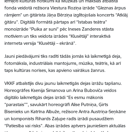
iemīļoti kultūras notikumi kā Mūzikas un mākslas atbalsta
fonda veidotā režisora Viestura Roziņa izrāde “Gleznas ārpus
rāmjiem” un ģitārista Jāņa Bērziņa izglītojošais koncerts “Atklāj
ģitāru”. Digitālā formātā pārtaps arī “Istabas teātra”
monoizrāde “Puika ar suni” pēc Ineses Zanderes stāsta
motīviem un tiks veidota izrādes “Klusētāji” interaktīvā
interneta versija “Klusētāji – ekrānā”.
Jauni piedāvājumi tiks radīti tādās jomās kā laikmetīgā deja,
fotomāksla, industriālais mantojums, mūzika, teātris, kā arī
taps kultūras norises, kas apvieno vairākus žanrus.
VKKF atbalstījis divu jaunu laikmetīgās dejas izrāžu tapšanu.
Horeogrāfes Ksenija Simanova un Arina Buboviča veidos
digitālo laikmetīgās dejas izrādi “Es esmu mākonis
“parastais””, savukārt horeogrāfi Alise Putniņa, Ģirts
Bisenieks un Katrīna Albuže, režisore Antra Austriņa-Seņkāne
un komponists Rihards Zaļupe radīs izrādi pusaudžiem
“Patiesība vai risks”. Abas izrādes aptvers jauniešiem aktuālas