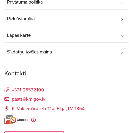
Privātuma politika
Piekļūstamība
Lapas karte
Sīkdatņu izvēles maiņa
Kontakti
+371 26532100
E-pasts:
pasts@km.gov.lv
K. Valdemāra iela 11a, Rīga, LV-1364