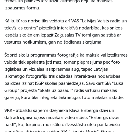
tēmas un palīdzēs ieraudzīt laikmetīgo deju kā mākslas
izpausmes formu.
Kā kultūras norise tiks veidota arī VAS “Latvijas Valsts radio un
televīzijas centrs” pieteiktā interaktīvā nodarbība, kas sniegs
iespēju skolēniem iepazīt Zaķusalas TV torni gan saistībā ar
vēstures notikumiem, gan no šodienas skatījuma.
Šobrīd skolu programmās fotogrāfija kā māksla vai izteiksmes
valoda tiek apskatīta ļoti maz, tomēr pieprasījums pēc foto
izglītības un vizuālās lasītprasmes aug, tāpēc Latvijas
laikmetīgo fotogrāfiju trīs dažādās interaktīvās nodarbībās
palīdzēs izzināt ISSP skolas pasniedzējas. Savukārt SIA “Luka
Group” projektā “Skats uz pasauli” radīs virtuālu mākslas
galeriju, kurā tiks integrēta laikmetīgās foto mākslas izstāde.
VKKF atbalstu saņems dzejnieka Klāva Elsberga dzīvi un
daiļradi izgaismojošs muzikāls video stāsts “Elsbergs divos
naktī”, ko,
turpinot muzikālo dzīvesstāstu ciklu par latviešu
literatūras dižgariem,
veidos SIA “Liepaja Music”. Grupa