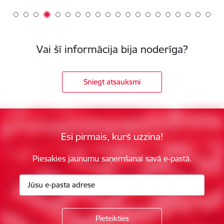
Vai šī informācija bija noderīga?
Sniegt atsauksmi
Esi pirmais, kurš uzzina!
Piesakies jaunumu saņemšanai savā e-pastā.