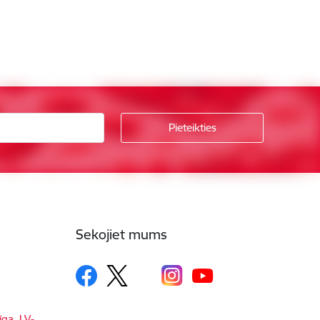
Sekojiet mums
īga, LV-