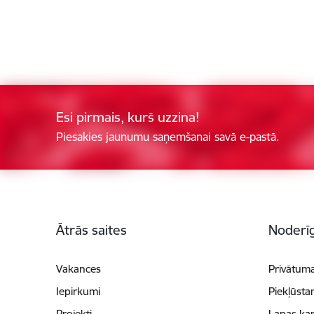
Esi pirmais, kurš uzzina!
Piesakies jaunumu saņemšanai savā e-pastā.
Kājene
Ātrās saites
Noderīg
Vakances
Privātuma
Iepirkumi
Piekļūsta
Projekti
Lapas kar