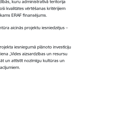
ībās, kuru administratīvā teritorija
oši kvalitātes vērtēšanas kritērijiem
tiekams ERAF finansējums.
tūra aicinās projektu iesniedzējus –
rojekta iesniegumā plānoto investīciju
iena „Vides aizsardzības un resursu
āt un attīstīt nozīmīgu kultūras un
sacījumiem.