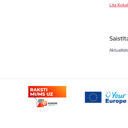
Lita.Koka
Saistī
Aktualitāt