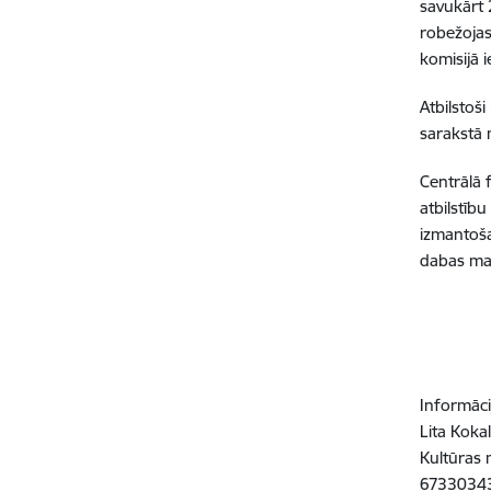
savukārt 
robežojas 
komisijā 
Atbilstoš
sarakstā 
Centrālā 
atbilstīb
izmantoša
dabas man
Informāci
Lita Kokal
Kultūras m
6733034