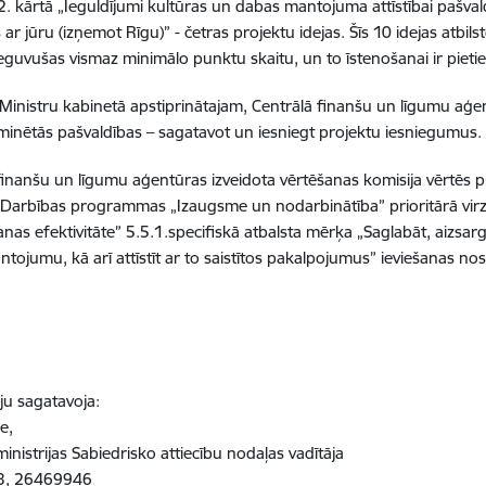
2. kārtā „Ieguldījumi kultūras un dabas mantojuma attīstībai pašvald
ar jūru (izņemot Rīgu)” - četras projektu idejas. Šīs 10 idejas atbilst
ieguvušas vismaz minimālo punktu skaitu, un to īstenošanai ir pie
i Ministru kabinetā apstiprinātajam, Centrālā finanšu un līgumu aģen
minētās pašvaldības – sagatavot un iesniegt projektu iesniegumus.
finanšu un līgumu aģentūras izveidota vērtēšanas komisija vērtēs p
u Darbības programmas „Izaugsme un nodarbinātība” prioritārā virz
nas efektivitāte” 5.5.1.specifiskā atbalsta mērķa „Saglabāt, aizsarg
tojumu, kā arī attīstīt ar to saistītos pakalpojumus” ieviešanas no
ju sagatavoja:
e,
inistrijas Sabiedrisko attiecību nodaļas vadītāja
3, 26469946