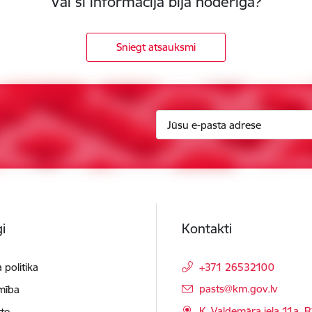
Vai šī informācija bija noderīga?
Sniegt atsauksmi
i
Kontakti
 politika
+371 26532100
E-pasts:
pasts@km.gov.lv
mība
K. Valdemāra iela 11a, R
te