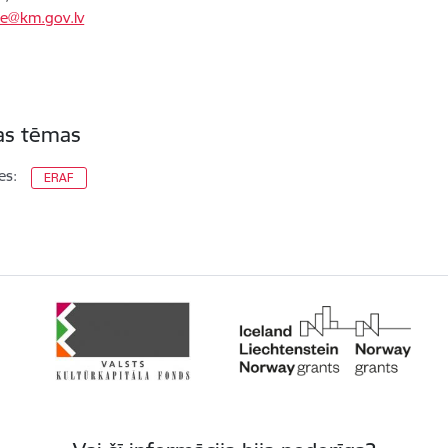
le@km.gov.lv
tas tēmas
es:
ERAF