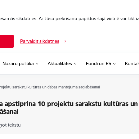
iešamās sīkdatnes. Ar Jūsu piekrišanu papildus šajā vietnē var tikt i
Pārvaldīt sīkdatnes
Nozaru politika
Aktualitātes
Fondi un ES
Kontak
projektu sarakstu kultūras un dabas mantojuma saglabāšanai
a apstiprina 10 projektu sarakstu kultūras 
āšanai
ņot tekstu