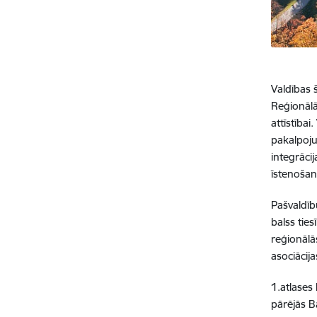
Valdības 
Reģionālā
attīstība
pakalpoju
integrāci
īstenošan
Pašvaldīb
balss tie
reģionālās
asociācij
1.atlases 
pārējās B