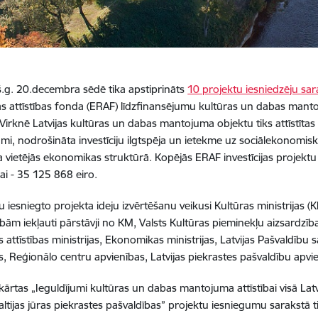
š.g. 20.decembra sēdē tika apstiprināts
10 projektu iesniedzēju sar
s attīstības fonda (ERAF) līdzfinansējumu kultūras un dabas manto
i. Virknē Latvijas kultūras un dabas mantojuma objektu tiks attīstītas
mi, nodrošināta investīciju ilgtspēja un ietekme uz sociālekonomiskā
ja vietējās ekonomikas struktūrā. Kopējās ERAF investīcijas projek
ai - 35 125 868 eiro.
u iesniegto projekta ideju izvērtēšanu veikusi Kultūras ministrijas (
sībām iekļauti pārstāvji no KM, Valsts Kultūras pieminekļu aizsardzīb
 attīstības ministrijas, Ekonomikas ministrijas, Latvijas Pašvaldību sa
as, Reģionālo centru apvienības, Latvijas piekrastes pašvaldību apv
kārtas „Ieguldījumi kultūras un dabas mantojuma attīstībai visā Latvij
altijas jūras piekrastes pašvaldības” projektu iesniegumu sarakstā ti