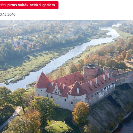
cēts
pirms vairāk nekā 9 gadiem
20.12.2016.