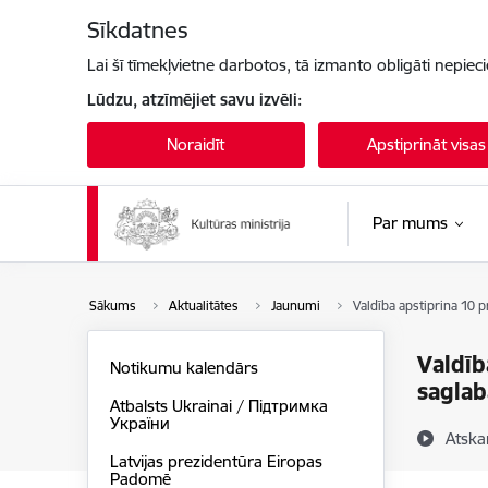
Pāriet uz lapas saturu
Sīkdatnes
Lai šī tīmekļvietne darbotos, tā izmanto obligāti nepiec
Lūdzu, atzīmējiet savu izvēli:
Noraidīt
Apstiprināt visas
Par mums
Sākums
Aktualitātes
Jaunumi
Valdība apstiprina 10 
Valdīb
Notikumu kalendārs
saglab
Atbalsts Ukrainai / Підтримка
України
Atska
Latvijas prezidentūra Eiropas
Padomē