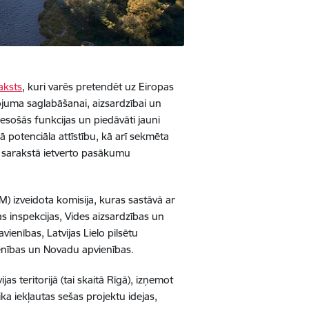
aksts
, kuri varēs pretendēt uz Eiropas
juma saglabāšanai, aizsardzībai un
 esošās funkcijas un piedāvāti jauni
 potenciāla attīstību, kā arī sekmēta
tu sarakstā ietverto pasākumu
KM) izveidota komisija, kuras sastāvā ar
as inspekcijas, Vides aizsardzības un
vienības, Latvijas Lielo pilsētu
ienības un Novadu apvienības.
as teritorijā (tai skaitā Rīgā), izņemot
ka iekļautas sešas projektu idejas,