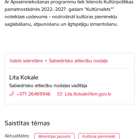
Ar Apsaimniekošanas programmu tiek īstenots Kultūrpolitikas
pamatnostādnēs 2022.-2027. gadam “Kultūrvalsts””
noteiktais uzdevums – nodrošināt kultūras pieminekļu
saglabāšanu, atjaunošanu un ilgtspējīgu izmantošanu.
Valsts sekretāre
Sabiedrisko attiecību nodaļa
Lita Kokale
Sabiedrisko attiecību nodaļas vadītāja
+371 26469946
E-pasts:
Lita.Kokale@km.gov.lv
Saistītas tēmas
Aktualitātes:
Ministrijas jaunumi
Kultūras pieminekļi