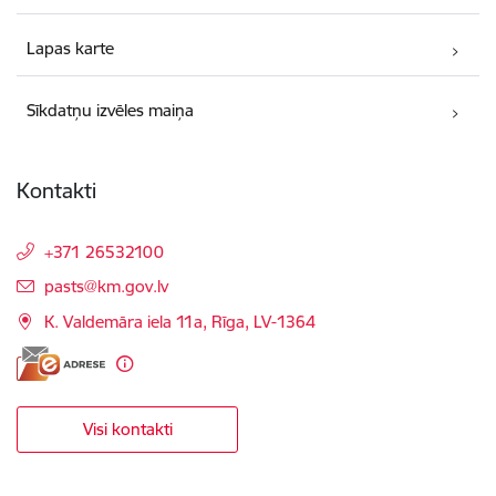
Lapas karte
Sīkdatņu izvēles maiņa
Kontakti
+371 26532100
E-pasts:
pasts@km.gov.lv
K. Valdemāra iela 11a, Rīga, LV-1364
Visi kontakti