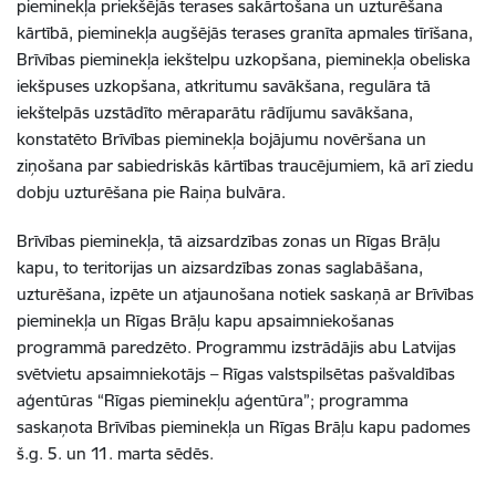
pieminekļa priekšējās terases sakārtošana un uzturēšana
kārtībā, pieminekļa augšējās terases granīta apmales tīrīšana,
Brīvības pieminekļa iekštelpu uzkopšana, pieminekļa obeliska
iekšpuses uzkopšana, atkritumu savākšana, regulāra tā
iekštelpās uzstādīto mēraparātu rādījumu savākšana,
konstatēto Brīvības pieminekļa bojājumu novēršana un
ziņošana par sabiedriskās kārtības traucējumiem, kā arī ziedu
dobju uzturēšana pie Raiņa bulvāra.
Brīvības pieminekļa, tā aizsardzības zonas un Rīgas Brāļu
kapu, to teritorijas un aizsardzības zonas saglabāšana,
uzturēšana, izpēte un atjaunošana notiek saskaņā ar Brīvības
pieminekļa un Rīgas Brāļu kapu apsaimniekošanas
programmā paredzēto. Programmu izstrādājis abu Latvijas
svētvietu apsaimniekotājs – Rīgas valstspilsētas pašvaldības
aģentūras “Rīgas pieminekļu aģentūra”; programma
saskaņota Brīvības pieminekļa un Rīgas Brāļu kapu padomes
š.g. 5. un 11. marta sēdēs.