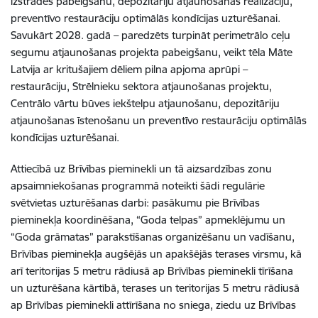
izstrādes pabeigšanu, depozitāriju atjaunošanas realizāciju,
preventīvo restaurāciju optimālās kondīcijas uzturēšanai.
Savukārt 2028. gadā – paredzēts turpināt perimetrālo ceļu
segumu atjaunošanas projekta pabeigšanu, veikt tēla Māte
Latvija ar kritušajiem dēliem pilna apjoma aprūpi –
restaurāciju, Strēlnieku sektora atjaunošanas projektu,
Centrālo vārtu būves iekštelpu atjaunošanu, depozitāriju
atjaunošanas īstenošanu un preventīvo restaurāciju optimālās
kondīcijas uzturēšanai.
Attiecībā uz Brīvības pieminekli un tā aizsardzības zonu
apsaimniekošanas programmā noteikti šādi regulārie
svētvietas uzturēšanas darbi: pasākumu pie Brīvības
pieminekļa koordinēšana, “Goda telpas” apmeklējumu un
“Goda grāmatas” parakstīšanas organizēšanu un vadīšanu,
Brīvības pieminekļa augšējās un apakšējās terases virsmu, kā
arī teritorijas 5 metru rādiusā ap Brīvības pieminekli tīrīšana
un uzturēšana kārtībā, terases un teritorijas 5 metru rādiusā
ap Brīvības pieminekli attīrīšana no sniega, ziedu uz Brīvības