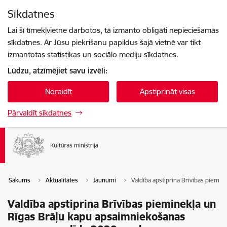
Pāriet uz lapas saturu
Sīkdatnes
Spied
lai meklētu
Enter
Lai šī tīmekļvietne darbotos, tā izmanto obligāti nepieciešamās
sīkdatnes. Ar Jūsu piekrišanu papildus šajā vietnē var tikt
izmantotas statistikas un sociālo mediju sīkdatnes.
Lūdzu, atzīmējiet savu izvēli:
Noraidīt
Apstiprināt visas
Pārvaldīt sīkdatnes
Sākums
Aktualitātes
Jaunumi
Valdība apstiprina Brīvības piem
Valdība apstiprina Brīvības pieminekļa un
Rīgas Brāļu kapu apsaimniekošanas