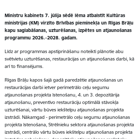
Ministru kabinets 7. jūlija sēdē lēma atbalstīt Kultūras
ministrijas (KM) virzīto Brīvības pieminekļa un Rīgas Brāļu
kapu saglabāšanas, uzturēšanas, izpētes un atjaunošanas
programmu 2026.–2028. gadam.
Līdz ar programmas apstiprināšanu noteikti plānotie abu
svētvietu uzturēšanas, restaurācijas un atjaunošanas darbi, kā
arī to finansējums.
Rīgas Brāļu kapos šajā gadā paredzētie atjaunošanas un
restaurācijas darbi ietver perimetrālo ceļu segumu
atjaunošanas projekta īstenošanu, 4. un 3. depozitārija
atjaunošanu, preventīvo restaurāciju optimālā stāvokļa
uzturēšanai, vārtu būves iekštelpu atjaunošanas projekta
izstrādi. Nākamgad - perimetrālo ceļu segumu atjaunošanas
projekta īstenošana, Strēlnieku sektora atjaunošanas projekta
izstrādi, centrālo vārtu būves iekštelpu atjaunošanas projekta