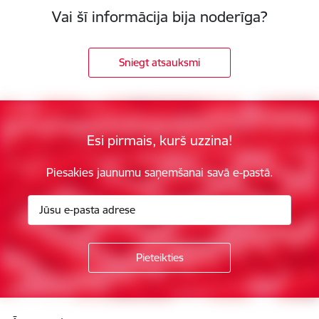
Vai šī informācija bija noderīga?
Sniegt atsauksmi
Esi pirmais, kurš uzzina!
Piesakies jaunumu saņemšanai savā e-pastā.
Kājene