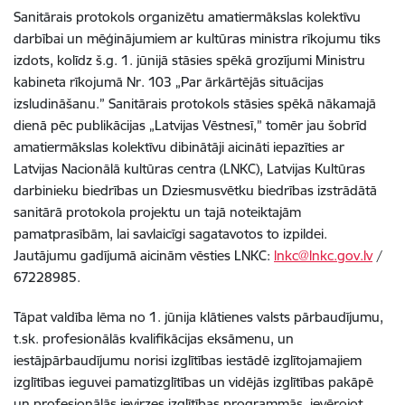
Sanitārais protokols organizētu amatiermākslas kolektīvu
darbībai un mēģinājumiem ar kultūras ministra rīkojumu tiks
izdots, kolīdz š.g. 1. jūnijā stāsies spēkā grozījumi Ministru
kabineta rīkojumā Nr. 103 „Par ārkārtējās situācijas
izsludināšanu.” Sanitārais protokols stāsies spēkā nākamajā
dienā pēc publikācijas „Latvijas Vēstnesī,” tomēr jau šobrīd
amatiermākslas kolektīvu dibinātāji aicināti iepazīties ar
Latvijas Nacionālā kultūras centra (LNKC), Latvijas Kultūras
darbinieku biedrības un Dziesmusvētku biedrības izstrādātā
sanitārā protokola projektu un tajā noteiktajām
pamatprasībām, lai savlaicīgi sagatavotos to izpildei.
Jautājumu gadījumā aicinām vēsties LNKC:
lnkc@lnkc.gov.lv
/
67228985.
Tāpat valdība lēma no 1. jūnija klātienes valsts pārbaudījumu,
t.sk. profesionālās kvalifikācijas eksāmenu, un
iestājpārbaudījumu norisi izglītības iestādē izglītojamajiem
izglītības ieguvei pamatizglītības un vidējās izglītības pakāpē
un profesionālās ievirzes izglītības programmās, ievērojot