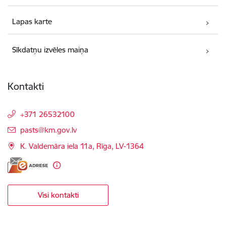
Lapas karte
Sīkdatņu izvēles maiņa
Kontakti
+371 26532100
E-pasts:
pasts@km.gov.lv
K. Valdemāra iela 11a, Rīga, LV-1364
Visi kontakti