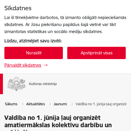
Pāriet uz lapas saturu
Sīkdatnes
Spied
lai meklētu
Enter
Lai šī tīmekļvietne darbotos, tā izmanto obligāti nepieciešamās
sīkdatnes. Ar Jūsu piekrišanu papildus šajā vietnē var tikt
izmantotas statistikas un sociālo mediju sīkdatnes.
Lūdzu, atzīmējiet savu izvēli:
Noraidīt
Apstiprināt visas
Pārvaldīt sīkdatnes
Sākums
Aktualitātes
Jaunumi
Valdība no 1. jūnija ļauj organizē
Valdība no 1. jūnija ļauj organizēt
amatiermākslas kolektīvu darbību un