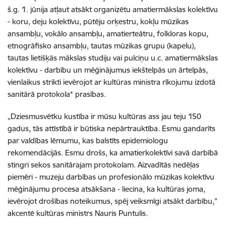
š.g. 1. jūnija atļaut atsākt organizētu amatiermākslas kolektīvu
- koru, deju kolektīvu, pūtēju orķestru, kokļu mūzikas
ansambļu, vokālo ansambļu, amatierteātru, folkloras kopu,
etnogrāfisko ansambļu, tautas mūzikas grupu (kapelu),
tautas lietišķās mākslas studiju vai pulciņu u.c. amatiermākslas
kolektīvu - darbību un mēģinājumus iekštelpās un ārtelpās,
vienlaikus strikti ievērojot ar kultūras ministra rīkojumu izdotā
sanitārā protokola* prasības.
„Dziesmusvētku kustība ir mūsu kultūras ass jau teju 150
gadus, tās attīstībā ir būtiska nepārtrauktība. Esmu gandarīts
par valdības lēmumu, kas balstīts epidemiologu
rekomendācijās. Esmu drošs, ka amatierkolektīvi savā darbībā
stingri sekos sanitārajam protokolam. Aizvadītās nedēļas
piemēri - muzeju darbības un profesionālo mūzikas kolektīvu
mēģinājumu procesa atsākšana - liecina, ka kultūras joma,
ievērojot drošības noteikumus, spēj veiksmīgi atsākt darbību,”
akcentē kultūras ministrs Nauris Puntulis.