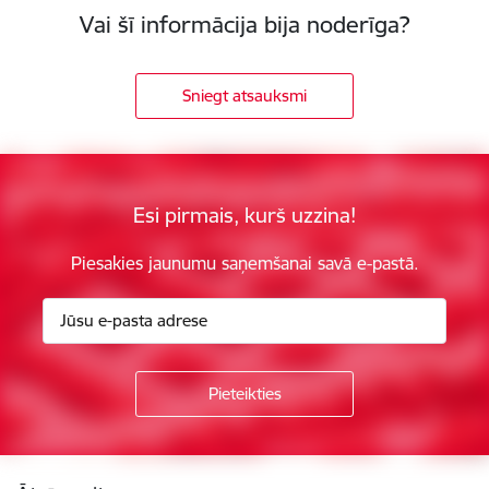
Vai šī informācija bija noderīga?
Sniegt atsauksmi
Esi pirmais, kurš uzzina!
Piesakies jaunumu saņemšanai savā e-pastā.
Kājene