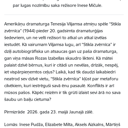
par lugas nozīmību saka režisore Inese Mičule.
Amerikāņu dramaturga Tenesija Viljamsa atmiņu spēle “Stikla
zvērnīca” (1944) pieder 20. gadsimta dramaturģijas
šedevriem, un ne velti režisori to atkal un atkal izvēlas
iestudēt. Kā vairumam Viljamsa lugu, arī “Stikla zvērnīca” ir
dziļi autobiogrāfiska un atsaucas gan uz paša dramaturga,
gan viņa māsas Rozas Izabellas skaudro likteni. Kā mātei
palaist dzīvē bērnus, kuri ir citādi un nevēlas, drīzāk, nespēj,
iet vispārpieņemtos ceļus? Laikā, kad tik daudzi laikabiedri
neatrod sev dzīvē vietu, “Stikla zvērnīca” kļūst par metaforu
cilvēkiem, kuri iestrēguši savā ēnu pasaulē. Konflikts ir arī
mūsos pašos. Kāpēc reizēm ir tik grūti izlaist sevi ārā no sava
šaubu un baiļu cietuma?
Pirmizrāde 2026. gada 23. maijā Jaunajā zālē.
Lomās: Inese Pudža, Elizabete Milta, Aksels Aizkalns, Mārtiņš