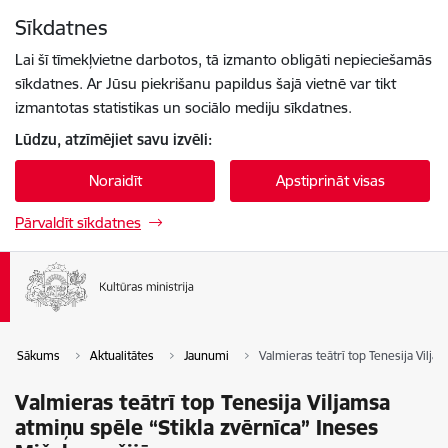
Pāriet uz lapas saturu
Sīkdatnes
Spied
lai meklētu
Enter
Lai šī tīmekļvietne darbotos, tā izmanto obligāti nepieciešamās
sīkdatnes. Ar Jūsu piekrišanu papildus šajā vietnē var tikt
izmantotas statistikas un sociālo mediju sīkdatnes.
Lūdzu, atzīmējiet savu izvēli:
Noraidīt
Apstiprināt visas
Pārvaldīt sīkdatnes
Sākums
Aktualitātes
Jaunumi
Valmieras teātrī top Tenesija Vilja
Valmieras teātrī top Tenesija Viljamsa
atmiņu spēle “Stikla zvērnīca” Ineses