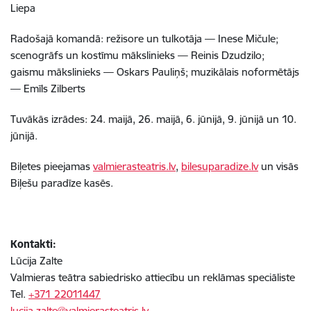
Liepa
Radošajā komandā: režisore un tulkotāja — Inese Mičule;
scenogrāfs un kostīmu mākslinieks — Reinis Dzudzilo;
gaismu mākslinieks — Oskars Pauliņš; muzikālais noformētājs
— Emīls Zilberts
Tuvākās izrādes: 24. maijā, 26. maijā, 6. jūnijā, 9. jūnijā un 10.
jūnijā.
Biļetes pieejamas
valmierasteatris.lv
,
bilesuparadize.lv
un visās
Biļešu paradīze kasēs.
Kontakti:
Lūcija Zalte
Valmieras teātra sabiedrisko attiecību un reklāmas speciāliste
Tel.
+371 22011447
lucija.zalte@valmierasteatris.lv