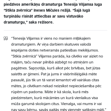
piedzīvos amerikāņu dramaturga Tenesija Viljamsa luga
“Stikla zvērnīca” Ineses Mičules režijā. “Šajā lugā
turpināšu risināt attiecības ar savu vistuvāko
dramaturgu,” saka režisore.
“Tenesijs Viljamss ir viens no maniem mīļākajiem
dramaturgiem. Ar viņa darbiem skatuves valodā
iespējams doties netveramās patiesības meklējumos.
“Stikla zvērnīcā” Viljamss parāda, ka cilvēks var aiziet no
mājām, taču nevar pilnībā aizbēgt no atmiņām un
pagātnes. Sapņotājs, kurš alkst pēc brīvības, bet jūtas
saistīts ar ģimeni. Pat ja jums ir visbrīnišķīgākā māte
pasaulē, jūs tik un tā varat iemantot vēl vairākas citas
mātes, jo cilvēkam nekad neizsīkst nepieciešamība pēc
rūpēm un padoma. Māte ir kā skola, kurā mēs
piedzimstam, kurā mācāmies un kurā vienlaikus visa
mūža garumā skolojam citus. Vienalga, vai mums ir vai
nav savu bērnu, savās gaitās mēs vienmēr satiksim māti,”