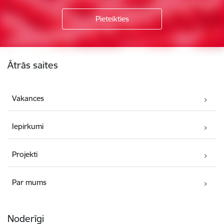
Kājene
Ātrās saites
Vakances
Iepirkumi
Projekti
Par mums
Noderīgi