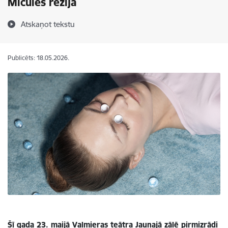
Mičules režijā
Atskaņot tekstu
Publicēts: 18.05.2026.
Šī gada 23. maijā Valmieras teātra Jaunajā zālē pirmizrādi