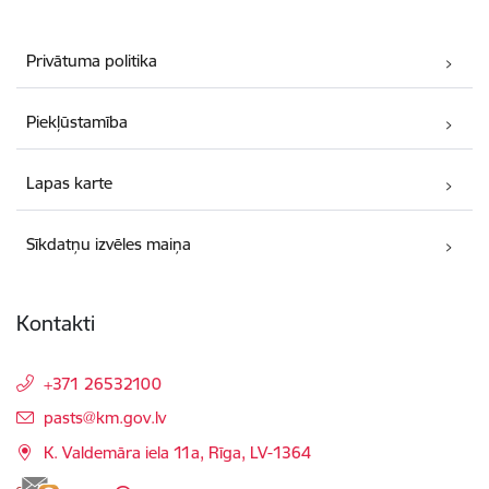
Privātuma politika
Piekļūstamība
Lapas karte
Sīkdatņu izvēles maiņa
Kontakti
+371 26532100
E-pasts:
pasts@km.gov.lv
K. Valdemāra iela 11a, Rīga, LV-1364