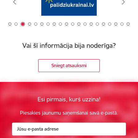
Vai šī informācija bija noderīga?
Sniegt atsauksmi
Esi pirmais, kurš uzzina!
Piesakies jaunumu saņemšanai savā e-pastā.