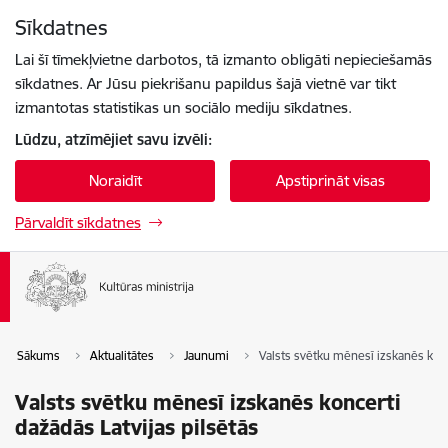
Pāriet uz lapas saturu
Sīkdatnes
Spied
lai meklētu
Enter
Lai šī tīmekļvietne darbotos, tā izmanto obligāti nepieciešamās
sīkdatnes. Ar Jūsu piekrišanu papildus šajā vietnē var tikt
izmantotas statistikas un sociālo mediju sīkdatnes.
Lūdzu, atzīmējiet savu izvēli:
Noraidīt
Apstiprināt visas
Pārvaldīt sīkdatnes
Sākums
Aktualitātes
Jaunumi
Valsts svētku mēnesī izskanēs konc
Valsts svētku mēnesī izskanēs koncerti
dažādās Latvijas pilsētās