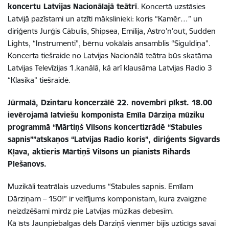
koncertu Latvijas Nacionālajā teātrī
.
Koncertā uzstāsies
Latvijā pazīstami un atzīti mākslinieki: koris “Kamēr…” un
diriģents Jurģis Cābulis, Shipsea, Emīlija, Astro’n’out, Sudden
Lights, “Instrumenti”, bērnu vokālais ansamblis “Siguldiņa”.
Koncerta tiešraide no Latvijas Nacionālā teātra būs skatāma
Latvijas Televīzijas 1.kanālā, kā arī klausāma Latvijas Radio 3
“Klasika” tiešraidē.
Jūrmalā, Dzintaru koncerzālē
22. novembrī
plkst. 1
8
.00
ievērojamā latviešu komponista Emīla Dārziņa mūziku
programmā “Mārtiņš Vilsons koncertizrādē “Stabules
sapnis””atskaņos
“Latvijas Radio koris”, diriģents Sigvards
Kļava, aktieris Mārtiņš Vilsons un pianists Rihards
Plešanovs.
Muzikāli teatrālais uzvedums “Stabules sapnis. Emīlam
Dārziņam – 150!” ir veltījums komponistam, kura zvaigzne
neizdzēšami mirdz pie Latvijas mūzikas debesīm.
Kā īsts Jaunpiebalgas dēls Dārziņš vienmēr bijis uzticīgs savai