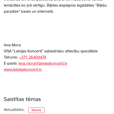
iemācīties ko ļoti vērtīgu. Biļetes iespējams iegādāties “Biļešu
paradīze” kasēs un internetā.
Ieva Mora
VISA “Latvijas Koncerti” sabiedrisko attiecību speciāliste
Tālrunis:
+371 26409474
E-pasts:
ieva.mora@latvijaskoncerti.lv
www.latvijaskoncerti.lv
Saistītas tēmas
Aktualitātes:
Mūzika