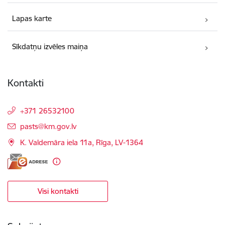
Lapas karte
Sīkdatņu izvēles maiņa
Kontakti
+371 26532100
E-pasts:
pasts@km.gov.lv
K. Valdemāra iela 11a, Rīga, LV-1364
Visi kontakti