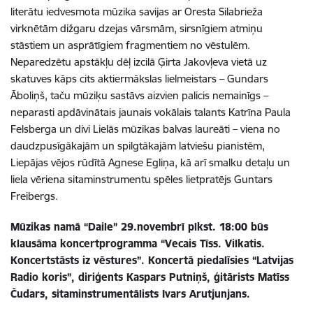
literātu iedvesmota mūzika savijas ar Oresta Silabrieža
virknētām dižgaru dzejas vārsmām, sirsnīgiem atmiņu
stāstiem un asprātīgiem fragmentiem no vēstulēm.
Neparedzētu apstākļu dēļ izcilā Ģirta Jakovļeva vietā uz
skatuves kāps cits aktiermākslas lielmeistars – Gundars
Āboliņš, taču mūziķu sastāvs aizvien palicis nemainīgs –
neparasti apdāvinātais jaunais vokālais talants Katrīna Paula
Felsberga un divi Lielās mūzikas balvas laureāti – viena no
daudzpusīgākajām un spilgtākajām latviešu pianistēm,
Liepājas vējos rūdītā Agnese Egliņa, kā arī smalku detaļu un
liela vēriena sitaminstrumentu spēles lietpratējs Guntars
Freibergs.
Mūzikas namā “Daile” 29.novembrī plkst. 18:00 būs
klausāma koncertprogramma “Vecais Tīss. Vilkatis.
Koncertstāsts iz vēstures”. Koncertā piedalīsies “Latvijas
Radio koris”, diriģents Kaspars Putniņš, ģitārists Matīss
Čudars, sitaminstrumentālists Ivars Arutjunjans.