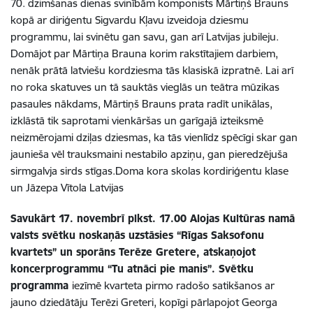
70. dzimšanas dienas svinībām komponists Mārtiņš Brauns
kopā ar diriģentu Sigvardu Kļavu izveidoja dziesmu
programmu, lai svinētu gan savu, gan arī Latvijas jubileju.
Domājot par Mārtiņa Brauna korim rakstītajiem darbiem,
nenāk prātā latviešu kordziesma tās klasiskā izpratnē. Lai arī
no roka skatuves un tā sauktās vieglās un teātra mūzikas
pasaules nākdams, Mārtiņš Brauns prata radīt unikālas,
izklāstā tik saprotami vienkāršas un garīgajā izteiksmē
neizmērojami dziļas dziesmas, ka tās vienlīdz spēcīgi skar gan
jaunieša vēl trauksmaini nestabilo apziņu, gan pieredzējuša
sirmgalvja sirds stīgas.
Doma kora skolas kordiriģentu klase
un Jāzepa Vītola Latvijas
Savukārt 17. novembrī plkst. 17.00 Alojas Kultūras namā
valsts svētku noskaņās uzstāsies “Rīgas Saksofonu
kvartets” un sporāns Terēze Gretere, atskaņojot
koncerprogrammu “Tu atnāci pie manis”. Svētku
programma
iezīmē kvarteta pirmo radošo satikšanos ar
jauno dziedātāju Terēzi Greteri, kopīgi pārlapojot Georga