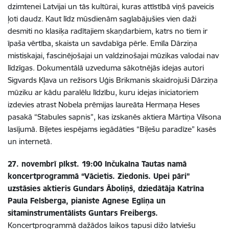
dzimtenei Latvijai un tās kultūrai, kuras attīstībā viņš paveicis
ļoti daudz. Kaut līdz mūsdienām saglabājušies vien daži
desmiti no klasiķa radītajiem skaņdarbiem, katrs no tiem ir
īpaša vērtība, skaista un savdabīga pērle. Emīla Dārziņa
mistiskajai, fascinējošajai un valdzinošajai mūzikas valodai nav
līdzīgas. Dokumentālā uzveduma sākotnējās idejas autori
Sigvards Kļava un režisors Uģis Brikmanis skaidrojuši Dārziņa
mūziku ar kādu paralēlu līdzību, kuru idejas iniciatoriem
izdevies atrast Nobela prēmijas laureāta Hermaņa Heses
pasakā “Stabules sapnis”, kas izskanēs aktiera Mārtiņa Vilsona
lasījumā. Biļetes iespējams iegādāties “Biļešu paradīze” kasēs
un internetā.
27. novembrī plkst. 19:00 Inčukalna Tautas namā
koncertprogrammā “Vācietis. Ziedonis. Upei pāri”
uzstāsies aktieris Gundars Āboliņš, dziedātāja Katrīna
Paula Felsberga, pianiste Agnese Egliņa un
sitaminstrumentālists Guntars Freibergs.
Koncertprogrammā dažādos laikos tapusi dižo latviešu