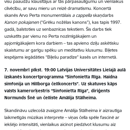
visu paaudžu klausītājus ar tās pārpasaulīgumu un vienlaikus
cilvēcību, ar savu mieru un reizē dramatismu. Koncertā
skanēs Arvo Perta monumentālais
a cappella
skaņdarbs
Kanon pokajanen
(“Grēku nožēlas kanons”), kas tapis 1997.
gadā, balstoties uz senbaznīcas tekstiem. Šis darbs tiek
uzskatīts par vienu no Perta nozīmīgākajiem un
apjomīgākajiem kora darbiem – tas apvieno dziļu askētisku
skaistumu ar garīgu spēku un meditatīvu klusumu. Biļetes
iespējams iegādāties “Biļešu paradīze” kasēs un internetā.
7. novembrī plkst. 19:00 Latvijas Universitātes Lielajā aulā
izskanēs koncertprogramma “Sinfonietta Rīga. Haidna
simfonija un Hillborga čellkoncerts”. Uz skatuves kāps
valsts kamerorķestris “Sinfonietta Rīga”, diriģents
Normunds Šnē un čelliste Amālija Stālheima.
Skandināvu uzlecošā zvaigzne Amālija Stālheima ir aizrautīga
laikmetīgās mūzikas interprete – viņas čella spēle fascinē ar
iekšējo intensitāti, vienlaikus aicinot piedzīvot klusumu aiz