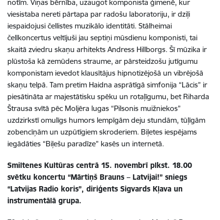
notīm. Viņas bērnība, uzaugot komponista ģimenē, kur
viesistaba nereti pārtapa par radošu laboratoriju, ir dziļi
iespaidojusi čellistes muzikālo identitāti. Stālheimai
čellkoncertus veltījuši jau septiņi mūsdienu komponisti, tai
skaitā zviedru skaņu arhitekts Andress Hillborgs. Šī mūzika ir
plūstoša kā zemūdens straume, ar pārsteidzošu jutīgumu
komponistam ievedot klausītājus hipnotizējošā un vibrējošā
skaņu telpā. Tam pretim Haidna asprātīgā simfonija “Lācis” ir
piesātināta ar majestātisku spēku un rotaļīgumu, bet Riharda
Štrausa svītā pēc Moljēra lugas “Pilsonis muižniekos”
uzdzirkstī omulīgs humors lempīgām deju stundām, tūļīgām
zobencīņām un uzpūtīgiem skroderiem. Biļetes iespējams
iegādāties “Biļešu paradīze” kasēs un internetā.
Smiltenes Kultūras centrā 15. novembrī plkst. 18.00
svētku koncertu “Mārtiņš Brauns – Latvijai!” sniegs
“Latvijas Radio koris”, diriģents Sigvards Kļava un
instrumentālā grupa.