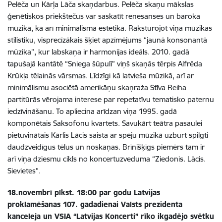
Pelēča un Kārļa Lāča skaņdarbus. Pelēča skaņu mākslas
ģenētiskos priekštečus var saskatīt renesanses un baroka
mūzikā, kā arī minimālisma estētikā. Raksturojot viņa mūzikas
stilistiku, visprecīzākais šķiet apzīmējums “jaunā konsonantā
mūzika”, kur labskaņa ir harmonijas ideāls. 2010. gadā
tapušajā kantātē “Sniega šūpulī” viņš skaņās tērpis Alfrēda
Krūkļa tēlainās vārsmas. Līdzīgi kā latvieša mūzikā, arī ar
minimālismu asociētā amerikāņu skaņraža Stīva Reiha
partitūrās vērojama interese par repetatīvu tematisko paternu
iedzīvināšanu. To apliecina arīdzan viņa 1995. gadā
komponētais Saksofonu kvartets. Savukārt teātra pasaulei
pietuvinātais Kārlis Lācis saista ar spēju mūzikā uzburt spilgti
daudzveidīgus tēlus un noskaņas. Brīnišķīgs piemērs tam ir
arī viņa dziesmu cikls no koncertuzveduma “Ziedonis. Lācis.
Sievietes”.
18.novembrī plkst. 18:00 par godu Latvijas
proklamēšanas 107. gadadienai Valsts prezidenta
kanceleja un VSIA “Latvijas Koncerti” rīko ikgadējo svētku