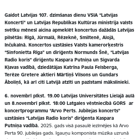
Gaidot Latvijas 107. dzimšanas dienu VSIA “Latvijas
Koncerti” un Latvijas Republikas Kultūras ministrija valsts
svētku mēnesī aicina apmeklēt koncertus dažādās Latvijas
pilsētās:
Rīgā, Jūrmalā, Rēzeknē, Smiltenē, Alojā,
Inčukalnā. Koncertos uzstāsies Valsts kamerorķestris
“Sinfonietta Rīga” un diriģents Normunds Šnē, “Latvijas
Radio koris” diriģentu Kaspara Putniņa un Sigvarda
Kļavas vadībā, dziedātājas Katrīna Paula Felsberga,
Terēze Gretere aktieri Mārtiņš Vilsons un Gundars
Āboliņš, kā arī citi Latvijā atzīti un pazīstami mākslinieki.
6. novembrī plkst. 19.00 Latvijas Universitātes Lielajā aulā
un 8.novembrī plkst. 18:00 Latgales vēstniecībā GORS ar
koncertprogrammu “Arvo Perts. Jubilejas koncerts”
uzstāsies “Latvijas Radio koris” diriģenta Kaspara
Putniņa vadībā.
2025. gads visā pasaulē iezīmējies kā Arvo
Perta 90. jubilejas gads. Igauņu komponista mūzika uzrunā