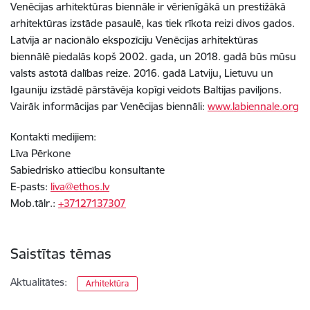
Venēcijas arhitektūras biennāle ir vērienīgākā un prestižākā
arhitektūras izstāde pasaulē, kas tiek rīkota reizi divos gados.
Latvija ar nacionālo ekspozīciju Venēcijas arhitektūras
biennālē piedalās kopš 2002. gada, un 2018. gadā būs mūsu
valsts astotā dalības reize. 2016. gadā Latviju, Lietuvu un
Igauniju izstādē pārstāvēja kopīgi veidots Baltijas paviljons.
Vairāk informācijas par Venēcijas biennāli:
www.labiennale.org
Kontakti medijiem:
Līva Pērkone
Sabiedrisko attiecību konsultante
E-pasts:
liva@ethos.lv
Mob.tālr.:
+37127137307
Saistītas tēmas
Aktualitātes:
Arhitektūra