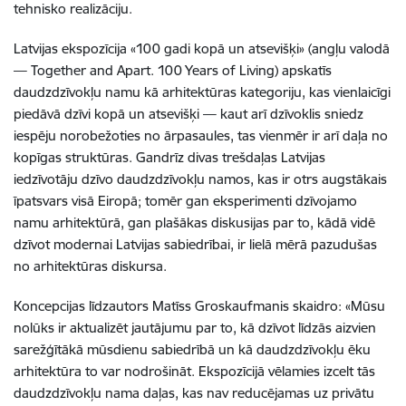
tehnisko realizāciju.
Latvijas ekspozīcija «100 gadi kopā un atsevišķi» (angļu valodā
— Together and Apart. 100 Years of Living) apskatīs
daudzdzīvokļu namu kā arhitektūras kategoriju, kas vienlaicīgi
piedāvā dzīvi kopā un atsevišķi — kaut arī dzīvoklis sniedz
iespēju norobežoties no ārpasaules, tas vienmēr ir arī daļa no
kopīgas struktūras. Gandrīz divas trešdaļas Latvijas
iedzīvotāju dzīvo daudzdzīvokļu namos, kas ir otrs augstākais
īpatsvars visā Eiropā; tomēr gan eksperimenti dzīvojamo
namu arhitektūrā, gan plašākas diskusijas par to, kādā vidē
dzīvot modernai Latvijas sabiedrībai, ir lielā mērā pazudušas
no arhitektūras diskursa.
Koncepcijas līdzautors Matīss Groskaufmanis skaidro: «Mūsu
nolūks ir aktualizēt jautājumu par to, kā dzīvot līdzās aizvien
sarežģītākā mūsdienu sabiedrībā un kā daudzdzīvokļu ēku
arhitektūra to var nodrošināt. Ekspozīcijā vēlamies izcelt tās
daudzdzīvokļu nama daļas, kas nav reducējamas uz privātu