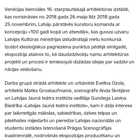
Venēcijas biennāles 16. starptautiskajā arhitektūras izstādē,
kas norisināsies no 2018.gada 26.maija līdz 2018.gada
25.novembrim, Latviju pārstāvēs kuratoru komanda ar
koncepciju «100 gadi kopā un atsevišķi», kas guvusi uzvaru
Latvijas Kultūras ministrijas izsludinātajā metu konkursā.
Izceļot ideoloģiskus pagrieziena punktus pēdējā simtgadē,
ekspozīcija atainos to, kā daudzdzīvokļu namu arhitektūras
projekti un procesi ir iemiesojuši dažādas idejas par sadzīvi un
nācijas veidošanu.
Darba grupā strādā arhitekte un urbāniste Evelīna Ozola,
arhitekts Matīss Groskaufmanis, scenogrāfe Anda Skrējāne
un Latvijas Jaunā teātra institūta vadītāja Gundega Laiviņa.
Biedrība «Latvijas Jaunā teātra institūts», kam ir dziļa interese
par laikmetīgās mākslas, sabiedrības, dzīves telpas un
pilsētvides mijiedarbi un pieredze Latvijas nacionālās un
studentu izstādes īstenošanā Prāgas Scenogrāfijas
kvadriennālē, nodrošinās ekspozīcijas producēšanu un