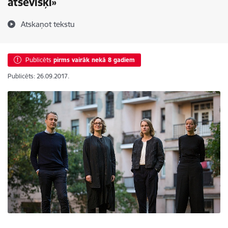
atsevišķi»
Atskaņot tekstu
Publicēts
pirms vairāk nekā 8 gadiem
Publicēts: 26.09.2017.