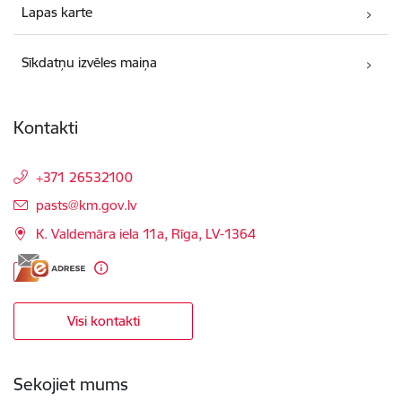
Lapas karte
Sīkdatņu izvēles maiņa
Kontakti
+371 26532100
E-pasts:
pasts@km.gov.lv
K. Valdemāra iela 11a, Rīga, LV-1364
Visi kontakti
Sekojiet mums