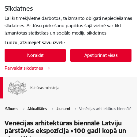
Pāriet uz lapas saturu
Sīkdatnes
Spied
lai meklētu
Enter
Lai šī tīmekļvietne darbotos, tā izmanto obligāti nepieciešamās
sīkdatnes. Ar Jūsu piekrišanu papildus šajā vietnē var tikt
izmantotas statistikas un sociālo mediju sīkdatnes.
Lūdzu, atzīmējiet savu izvēli:
Noraidīt
Apstiprināt visas
Pārvaldīt sīkdatnes
Sākums
Aktualitātes
Jaunumi
Venēcijas arhitektūras biennālē Lat
Venēcijas arhitektūras biennālē Latviju
pārstāvēs ekspozīcija «100 gadi kopā un