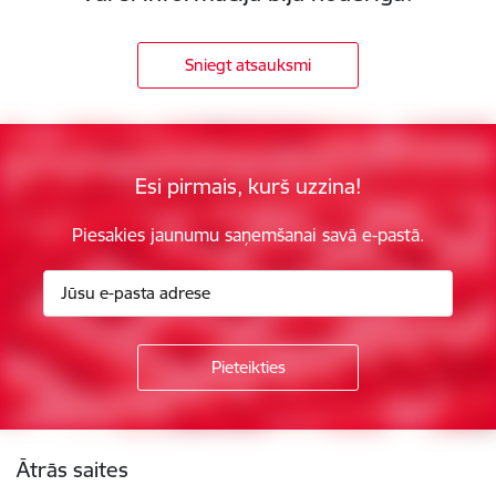
Sniegt atsauksmi
Esi pirmais, kurš uzzina!
Piesakies jaunumu saņemšanai savā e-pastā.
Kājene
Ātrās saites