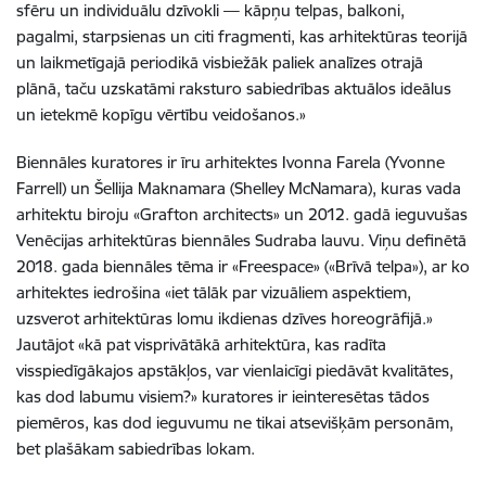
sfēru un individuālu dzīvokli — kāpņu telpas, balkoni,
pagalmi, starpsienas un citi fragmenti, kas arhitektūras teorijā
un laikmetīgajā periodikā visbiežāk paliek analīzes otrajā
plānā, taču uzskatāmi raksturo sabiedrības aktuālos ideālus
un ietekmē kopīgu vērtību veidošanos.»
Biennāles kuratores ir īru arhitektes Ivonna Farela (Yvonne
Farrell) un Šellija Maknamara (Shelley McNamara), kuras vada
arhitektu biroju «Grafton architects» un 2012. gadā ieguvušas
Venēcijas arhitektūras biennāles Sudraba lauvu. Viņu definētā
2018. gada biennāles tēma ir «Freespace» («Brīvā telpa»), ar ko
arhitektes iedrošina «iet tālāk par vizuāliem aspektiem,
uzsverot arhitektūras lomu ikdienas dzīves horeogrāfijā.»
Jautājot «kā pat visprivātākā arhitektūra, kas radīta
visspiedīgākajos apstākļos, var vienlaicīgi piedāvāt kvalitātes,
kas dod labumu visiem?» kuratores ir ieinteresētas tādos
piemēros, kas dod ieguvumu ne tikai atsevišķām personām,
bet plašākam sabiedrības lokam.