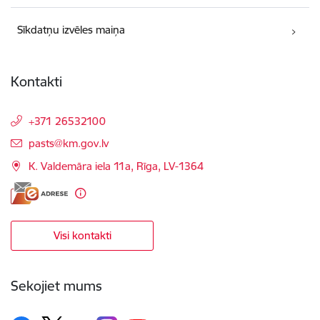
Sīkdatņu izvēles maiņa
Kontakti
+371 26532100
E-pasts:
pasts@km.gov.lv
K. Valdemāra iela 11a, Rīga, LV-1364
Visi kontakti
Sekojiet mums