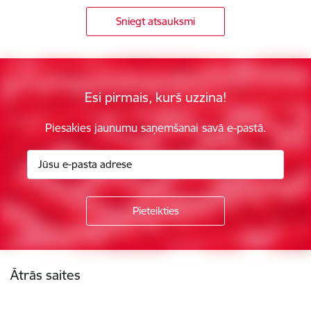
Sniegt atsauksmi
Esi pirmais, kurš uzzina!
Piesakies jaunumu saņemšanai savā e-pastā.
Kājene
Ātrās saites