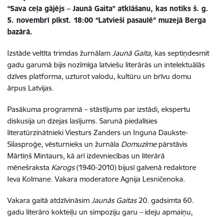
“Sava ceļa gājējs – Jaunā Gaita” atklāšanu, kas notiks š. g.
5. novembrī plkst. 18:00 “Latvieši pasaulē” muzejā Berga
bazārā.
Izstāde veltīta trimdas žurnālam
Jaunā Gaita
, kas septiņdesmit
gadu garumā bijis nozīmīga latviešu literārās un intelektuālās
dzīves platforma, uzturot valodu, kultūru un brīvu domu
ārpus Latvijas.
Pasākuma programmā – stāstījums par izstādi, ekspertu
diskusija un dzejas lasījums. Sarunā piedalīsies
literatūrzinātnieki Viesturs Zanders un Inguna Daukste-
Silasproģe, vēsturnieks un žurnāla
Domuzīme
pārstāvis
Mārtiņš Mintaurs, kā arī izdevniecības un literārā
mēnešraksta
Karogs
(1940-2010) bijusī galvenā redaktore
Ieva Kolmane. Vakara moderatore Agnija Lesničenoka.
Vakara gaitā atdzīvināsim
Jaunās Gaitas
20. gadsimta 60.
gadu literāro kokteiļu un simpoziju garu – ideju apmaiņu,