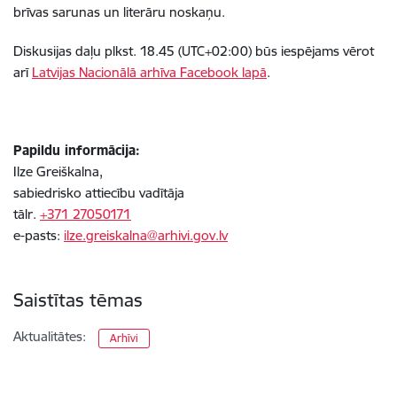
brīvas sarunas un literāru noskaņu.
Diskusijas daļu plkst. 18.45 (UTC+02:00) būs iespējams vērot
arī
Latvijas Nacionālā arhīva Facebook lapā
.
Papildu informācija:
Ilze Greiškalna,
sabiedrisko attiecību vadītāja
tālr.
+371 27050171
e-pasts:
ilze.greiskalna@arhivi.gov.lv
Saistītas tēmas
Aktualitātes:
Arhīvi