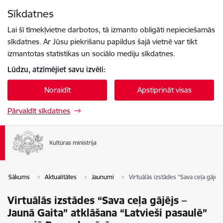
Pāriet uz lapas saturu
Sīkdatnes
Spied
lai meklētu
Enter
Lai šī tīmekļvietne darbotos, tā izmanto obligāti nepieciešamās
sīkdatnes. Ar Jūsu piekrišanu papildus šajā vietnē var tikt
izmantotas statistikas un sociālo mediju sīkdatnes.
Lūdzu, atzīmējiet savu izvēli:
Noraidīt
Apstiprināt visas
Pārvaldīt sīkdatnes
Sākums
Aktualitātes
Jaunumi
Virtuālās izstādes “Sava ceļa gājēj
Virtuālās izstādes “Sava ceļa gājējs –
Jaunā Gaita” atklāšana “Latvieši pasaulē”