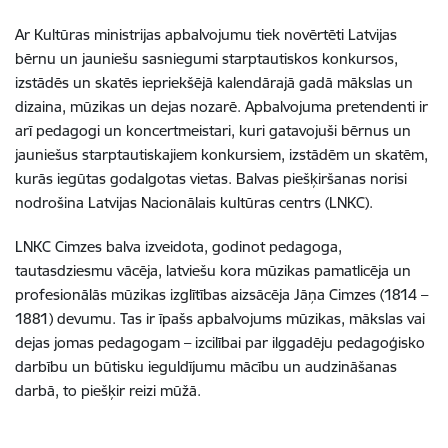
Ar Kultūras ministrijas apbalvojumu tiek novērtēti Latvijas
bērnu un jauniešu sasniegumi starptautiskos konkursos,
izstādēs un skatēs iepriekšējā kalendārajā gadā mākslas un
dizaina, mūzikas un dejas nozarē. Apbalvojuma pretendenti ir
arī pedagogi un koncertmeistari, kuri gatavojuši bērnus un
jauniešus starptautiskajiem konkursiem, izstādēm un skatēm,
kurās iegūtas godalgotas vietas. Balvas piešķiršanas norisi
nodrošina Latvijas Nacionālais kultūras centrs (LNKC).
LNKC Cimzes balva izveidota, godinot pedagoga,
tautasdziesmu vācēja, latviešu kora mūzikas pamatlicēja un
profesionālās mūzikas izglītības aizsācēja Jāņa Cimzes (1814 –
1881) devumu. Tas ir īpašs apbalvojums mūzikas, mākslas vai
dejas jomas pedagogam – izcilībai par ilggadēju pedagoģisko
darbību un būtisku ieguldījumu mācību un audzināšanas
darbā, to piešķir reizi mūžā.