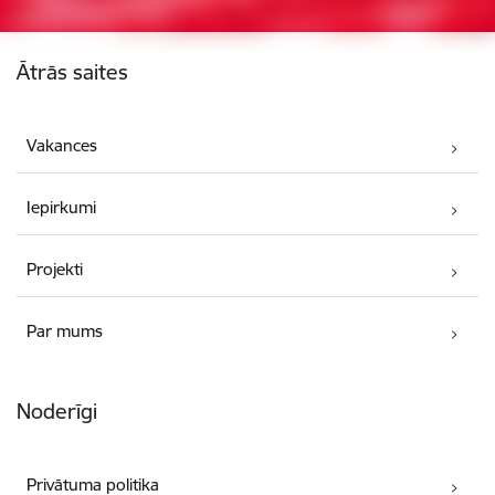
Kājene
Ātrās saites
Vakances
Iepirkumi
Projekti
Par mums
Noderīgi
Privātuma politika