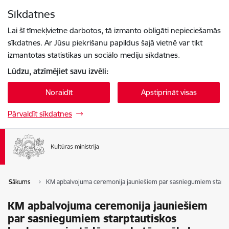
Pāriet uz lapas saturu
Sīkdatnes
Spied
lai meklētu
Enter
Lai šī tīmekļvietne darbotos, tā izmanto obligāti nepieciešamās
sīkdatnes. Ar Jūsu piekrišanu papildus šajā vietnē var tikt
izmantotas statistikas un sociālo mediju sīkdatnes.
Lūdzu, atzīmējiet savu izvēli:
Noraidīt
Apstiprināt visas
Pārvaldīt sīkdatnes
Sākums
KM apbalvojuma ceremonija jauniešiem par sasniegumiem starpta
KM apbalvojuma ceremonija jauniešiem
par sasniegumiem starptautiskos