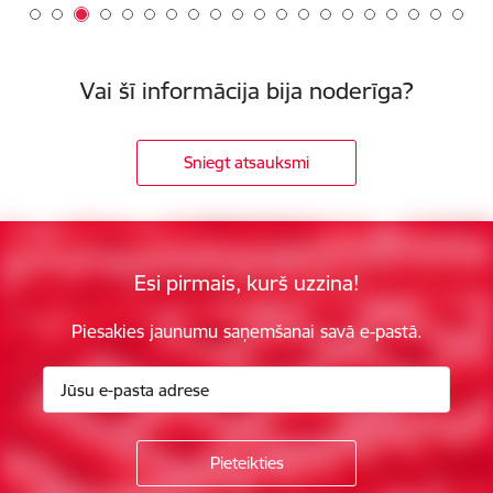
Vai šī informācija bija noderīga?
Sniegt atsauksmi
Esi pirmais, kurš uzzina!
Piesakies jaunumu saņemšanai savā e-pastā.