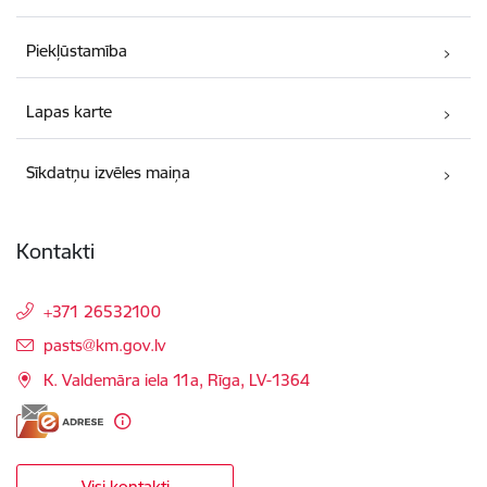
Piekļūstamība
Lapas karte
Sīkdatņu izvēles maiņa
Kontakti
+371 26532100
E-pasts:
pasts@km.gov.lv
K. Valdemāra iela 11a, Rīga, LV-1364
Visi kontakti