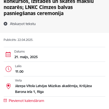
konkursos, izstādēs un skatēs mākslu
nozarēs; LNKC Cimzes balvas
pasniegšanas ceremonija
Atskaņot tekstu
Publicēts: 22.04.2025.
Datums
21. maijs, 2025
Laiks
11.00
Vieta
Jāzepa Vītola Latvijas Mūzikas akadēmija, Krišjāņa
Barona iela 1, Rīga
Pievienot kalendāram