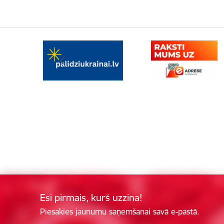
Esi pirmais, kurš uzzina!
Piesakies jaunumu saņemšanai savā e-pastā.