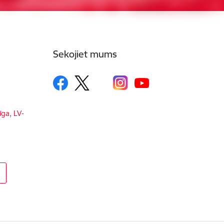
Sekojiet mums
īga, LV-