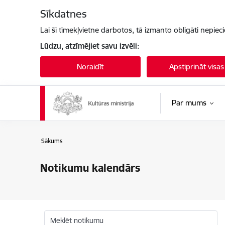
Pāriet uz lapas saturu
Sīkdatnes
Lai šī tīmekļvietne darbotos, tā izmanto obligāti nepiec
Lūdzu, atzīmējiet savu izvēli:
Noraidīt
Apstiprināt visas
Par mums
Sākums
Notikumu kalendārs
Meklēt notikumu