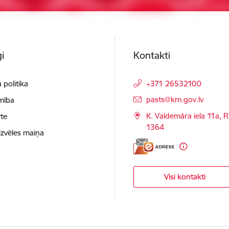
i
Kontakti
 politika
+371 26532100
E-pasts:
pasts@km.gov.lv
mība
K. Valdemāra iela 11a, R
te
1364
izvēles maiņa
Visi kontakti