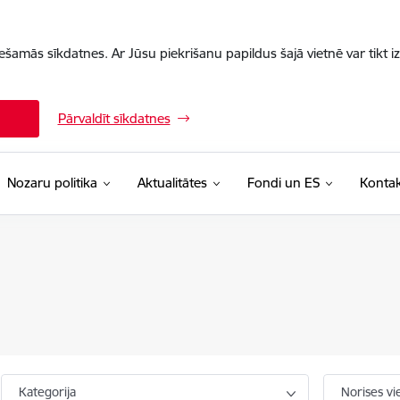
iešamās sīkdatnes. Ar Jūsu piekrišanu papildus šajā vietnē var tikt i
Pārvaldīt sīkdatnes
Nozaru politika
Aktualitātes
Fondi un ES
Kontak
Kategorija
Norises vi