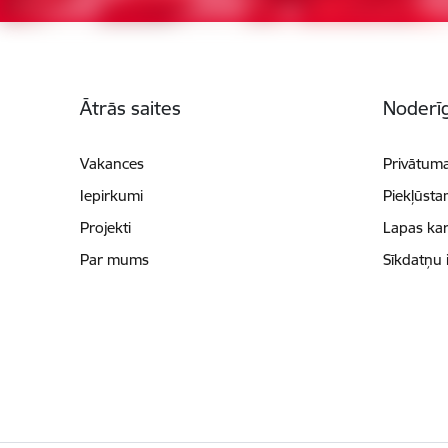
Kājene
Ātrās saites
Noderīg
Vakances
Privātuma
Iepirkumi
Piekļūsta
Projekti
Lapas kar
Par mums
Sīkdatņu 