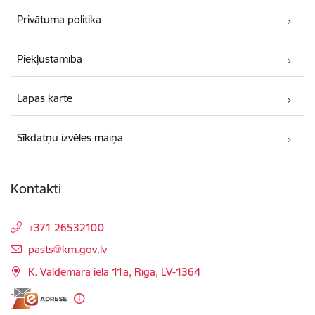
Privātuma politika
Piekļūstamība
Lapas karte
Sīkdatņu izvēles maiņa
Kontakti
+371 26532100
E-pasts:
pasts@km.gov.lv
K. Valdemāra iela 11a, Rīga, LV-1364