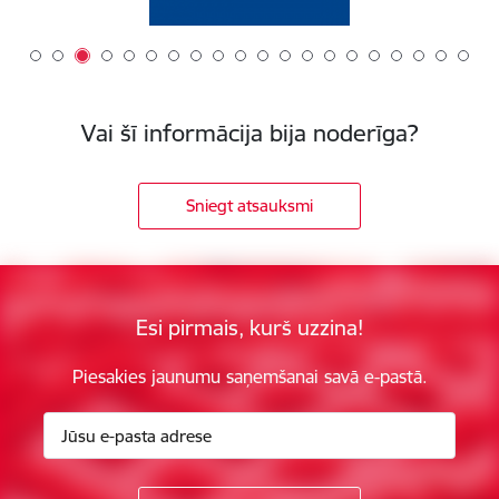
Vai šī informācija bija noderīga?
Sniegt atsauksmi
Esi pirmais, kurš uzzina!
Piesakies jaunumu saņemšanai savā e-pastā.