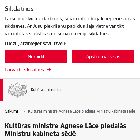
Pāriet uz lapas saturu
Sīkdatnes
Spied
lai meklētu
Enter
Lai šī tīmekļvietne darbotos, tā izmanto obligāti nepieciešamās
sīkdatnes. Ar Jūsu piekrišanu papildus šajā vietnē var tikt
izmantotas statistikas un sociālo mediju sīkdatnes.
Lūdzu, atzīmējiet savu izvēli:
Noraidīt
Apstiprināt visas
Pārvaldīt sīkdatnes
Sākums
Kultūras ministre Agnese Lāce piedalās Ministru kabineta sēdē
Kultūras ministre Agnese Lāce piedalās
Ministru kabineta sēdē