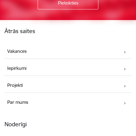
Kājene
Ātrās saites
Vakances
Iepirkumi
Projekti
Par mums
Noderīgi