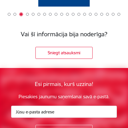
Vai šī informācija bija noderīga?
Sniegt atsauksmi
Esi pirmais, kurš uzzina!
Piesakies jaunumu saņemšanai savā e-pastā.