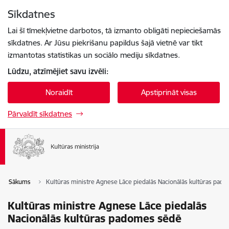
Pāriet uz lapas saturu
Sīkdatnes
Spied
lai meklētu
Enter
Lai šī tīmekļvietne darbotos, tā izmanto obligāti nepieciešamās
sīkdatnes. Ar Jūsu piekrišanu papildus šajā vietnē var tikt
izmantotas statistikas un sociālo mediju sīkdatnes.
Lūdzu, atzīmējiet savu izvēli:
Noraidīt
Apstiprināt visas
Pārvaldīt sīkdatnes
Sākums
Kultūras ministre Agnese Lāce piedalās Nacionālās kultūras pad
Kultūras ministre Agnese Lāce piedalās
Nacionālās kultūras padomes sēdē