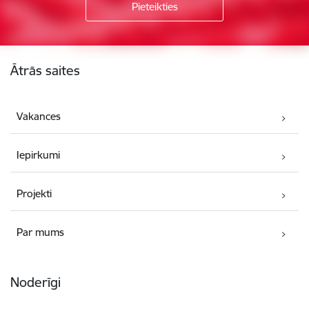
Kājene
Ātrās saites
Vakances
Iepirkumi
Projekti
Par mums
Noderīgi