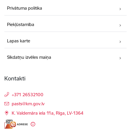
Privātuma politika
Piekļūstamība
Lapas karte
Sīkdatņu izvēles maiņa
Kontakti
+371 26532100
E-pasts:
pasts@km.gov.lv
K. Valdemāra iela 11a, Rīga, LV-1364