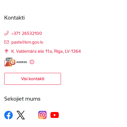
Kontakti
+371 26532100
E-pasts:
pasts@km.gov.lv
K. Valdemāra iela 11a, Rīga, LV-1364
Visi kontakti
Sekojiet mums