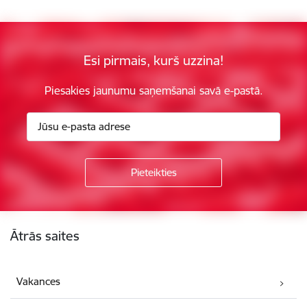
Esi pirmais, kurš uzzina!
Piesakies jaunumu saņemšanai savā e-pastā.
Kājene
Ātrās saites
Vakances