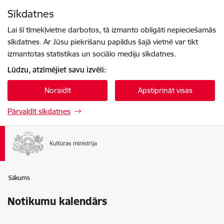
Pāriet uz lapas saturu
Sīkdatnes
Spied
lai meklētu
Enter
Lai šī tīmekļvietne darbotos, tā izmanto obligāti nepieciešamās
sīkdatnes. Ar Jūsu piekrišanu papildus šajā vietnē var tikt
izmantotas statistikas un sociālo mediju sīkdatnes.
Lūdzu, atzīmējiet savu izvēli:
Noraidīt
Apstiprināt visas
Pārvaldīt sīkdatnes
Sākums
Notikumu kalendārs