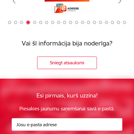
Vai šī informācija bija noderīga?
Sniegt atsauksmi
Esi pirmais, kurš uzzina!
Piesakies jaunumu saņemšanai savā e-pastā.