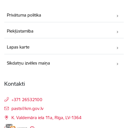
Privātuma politika
Piekļūstamība
Lapas karte
Sīkdatņu izvēles maiņa
Kontakti
+371 26532100
E-pasts:
pasts@km.gov.lv
K. Valdemāra iela 11a, Rīga, LV-1364