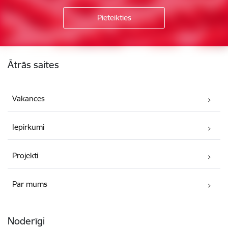
Kājene
Ātrās saites
Vakances
Iepirkumi
Projekti
Par mums
Noderīgi