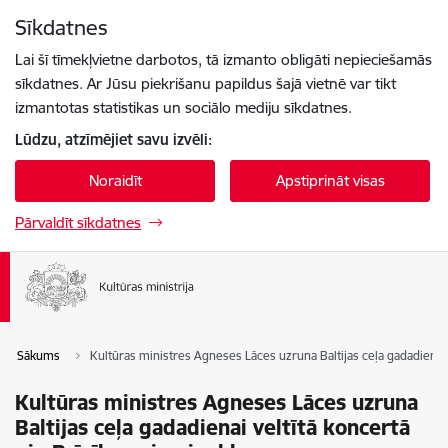
Pāriet uz lapas saturu
Sīkdatnes
Spied
lai meklētu
Enter
Lai šī tīmekļvietne darbotos, tā izmanto obligāti nepieciešamās
sīkdatnes. Ar Jūsu piekrišanu papildus šajā vietnē var tikt
izmantotas statistikas un sociālo mediju sīkdatnes.
Lūdzu, atzīmējiet savu izvēli:
Noraidīt
Apstiprināt visas
Pārvaldīt sīkdatnes
Sākums
Kultūras ministres Agneses Lāces uzruna Baltijas ceļa gadadienai 
Kultūras ministres Agneses Lāces uzruna
Baltijas ceļa gadadienai veltītā koncertā