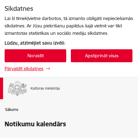
Pāriet uz lapas saturu
Sīkdatnes
Spied
lai meklētu
Enter
Lai šī tīmekļvietne darbotos, tā izmanto obligāti nepieciešamās
sīkdatnes. Ar Jūsu piekrišanu papildus šajā vietnē var tikt
izmantotas statistikas un sociālo mediju sīkdatnes.
Lūdzu, atzīmējiet savu izvēli:
Noraidīt
Apstiprināt visas
Pārvaldīt sīkdatnes
Sākums
Notikumu kalendārs