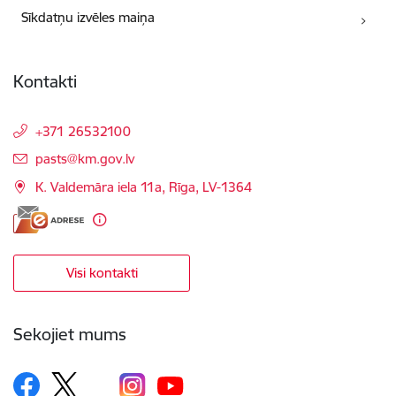
Sīkdatņu izvēles maiņa
Kontakti
+371 26532100
E-pasts:
pasts@km.gov.lv
K. Valdemāra iela 11a, Rīga, LV-1364
Visi kontakti
Sekojiet mums