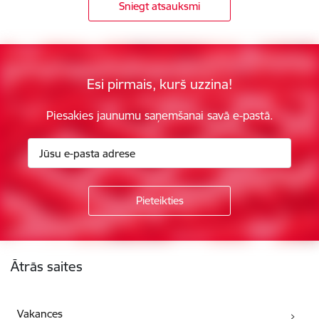
Sniegt atsauksmi
Esi pirmais, kurš uzzina!
Piesakies jaunumu saņemšanai savā e-pastā.
Kājene
Ātrās saites
Vakances