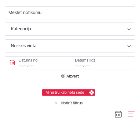
Meklēt notikumu
Kategorija
Norises vieta
Datums no
Datums līdz
Aizvērt
Ministru kabineta sēde
Notīrīt filtrus