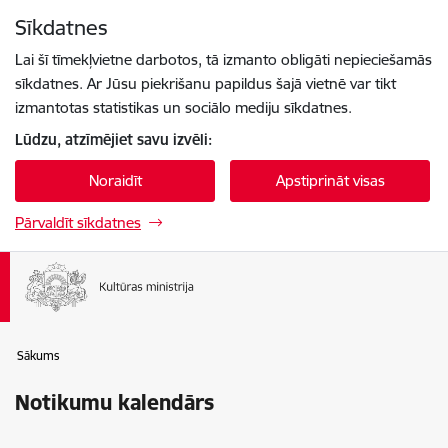
Pāriet uz lapas saturu
Sīkdatnes
Spied
lai meklētu
Enter
Lai šī tīmekļvietne darbotos, tā izmanto obligāti nepieciešamās
sīkdatnes. Ar Jūsu piekrišanu papildus šajā vietnē var tikt
izmantotas statistikas un sociālo mediju sīkdatnes.
Lūdzu, atzīmējiet savu izvēli:
Noraidīt
Apstiprināt visas
Pārvaldīt sīkdatnes
Sākums
Notikumu kalendārs