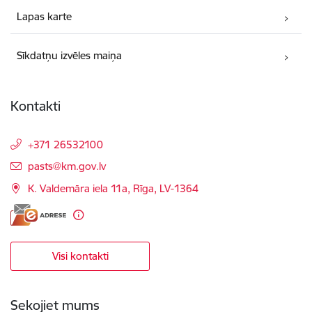
Lapas karte
Sīkdatņu izvēles maiņa
Kontakti
+371 26532100
E-pasts:
pasts@km.gov.lv
K. Valdemāra iela 11a, Rīga, LV-1364
Visi kontakti
Sekojiet mums