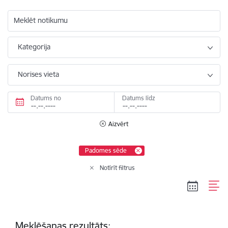
Meklēt notikumu
Kategorija
Norises vieta
Datums no
Datums līdz
Aizvērt
Padomes sēde
Notīrīt filtrus
Meklēšanas rezultāts: