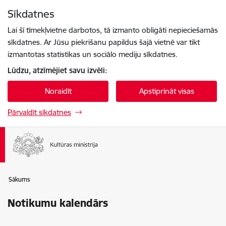
Pāriet uz lapas saturu
Sīkdatnes
Spied
lai meklētu
Enter
Lai šī tīmekļvietne darbotos, tā izmanto obligāti nepieciešamās
sīkdatnes. Ar Jūsu piekrišanu papildus šajā vietnē var tikt
izmantotas statistikas un sociālo mediju sīkdatnes.
Lūdzu, atzīmējiet savu izvēli:
Noraidīt
Apstiprināt visas
Pārvaldīt sīkdatnes
Sākums
Notikumu kalendārs