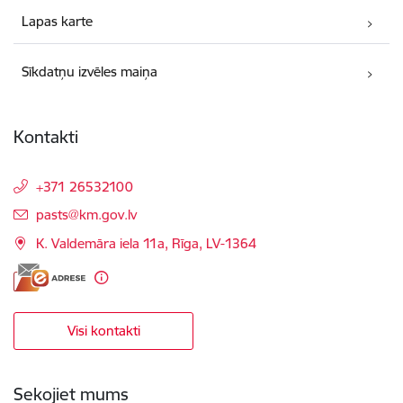
Lapas karte
Sīkdatņu izvēles maiņa
Kontakti
+371 26532100
E-pasts:
pasts@km.gov.lv
K. Valdemāra iela 11a, Rīga, LV-1364
Visi kontakti
Sekojiet mums