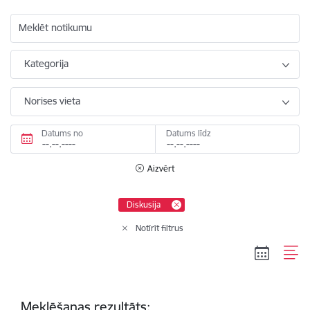
Meklēt notikumu
Kategorija
Norises vieta
Datums no
Datums līdz
Aizvērt
Diskusija
Notīrīt filtrus
Meklēšanas rezultāts: