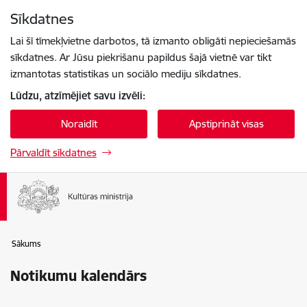
Pāriet uz lapas saturu
Sīkdatnes
Spied
lai meklētu
Enter
Lai šī tīmekļvietne darbotos, tā izmanto obligāti nepieciešamās
sīkdatnes. Ar Jūsu piekrišanu papildus šajā vietnē var tikt
izmantotas statistikas un sociālo mediju sīkdatnes.
Lūdzu, atzīmējiet savu izvēli:
Noraidīt
Apstiprināt visas
Pārvaldīt sīkdatnes
Sākums
Notikumu kalendārs