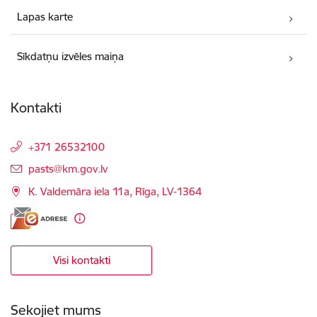
Lapas karte
Sīkdatņu izvēles maiņa
Kontakti
+371 26532100
E-pasts:
pasts@km.gov.lv
K. Valdemāra iela 11a, Rīga, LV-1364
Visi kontakti
Sekojiet mums