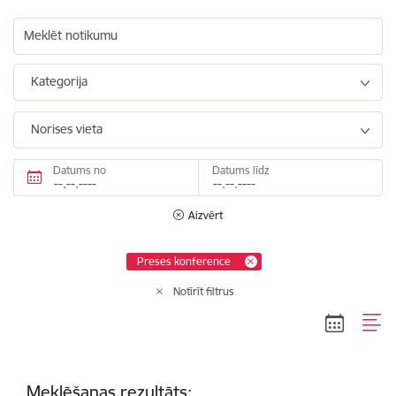
Meklēt notikumu
Kategorija
Norises vieta
Datums no
Datums līdz
Aizvērt
Preses konference
Notīrīt filtrus
Meklēšanas rezultāts: