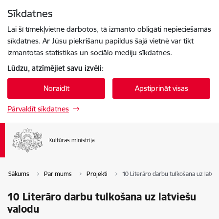
Pāriet uz lapas saturu
Sīkdatnes
Spied
lai meklētu
Enter
Lai šī tīmekļvietne darbotos, tā izmanto obligāti nepieciešamās
sīkdatnes. Ar Jūsu piekrišanu papildus šajā vietnē var tikt
izmantotas statistikas un sociālo mediju sīkdatnes.
Lūdzu, atzīmējiet savu izvēli:
Noraidīt
Apstiprināt visas
Pārvaldīt sīkdatnes
Sākums
Par mums
Projekti
10 Literāro darbu tulkošana uz latvi
10 Literāro darbu tulkošana uz latviešu
valodu