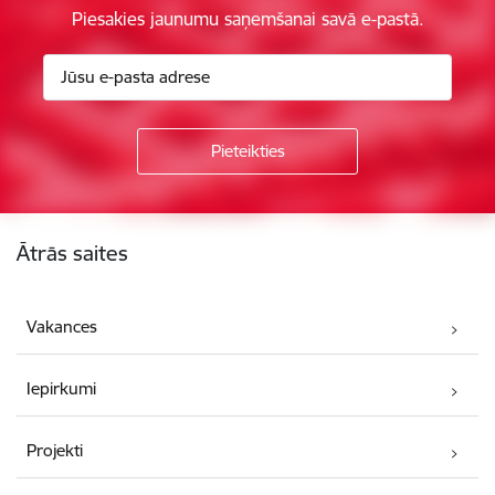
Piesakies jaunumu saņemšanai savā e-pastā.
Kājene
Ātrās saites
Vakances
Iepirkumi
Projekti