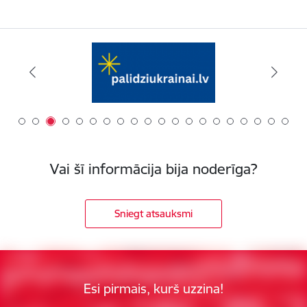
Vai šī informācija bija noderīga?
Sniegt atsauksmi
Esi pirmais, kurš uzzina!