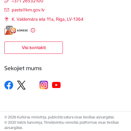
+371 26532100
E-pasts:
pasts@km.gov.lv
K. Valdemāra iela 11a, Rīga, LV-1364
Visi kontakti
Sekojiet mums
© 2026 Kultūras ministrija, publicētā satura visas tiesības aizsargātas.
© 2020 Valsts kanceleja, Tīmekļvietņu vienotās platformas visas tiesības
aizsargātas.