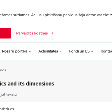
iešamās sīkdatnes. Ar Jūsu piekrišanu papildus šajā vietnē var tikt i
Pārvaldīt sīkdatnes
Nozaru politika
Aktualitātes
Fondi un ES
Kontak
sions
cs and its dimensions
ņot tekstu
oslēdzies