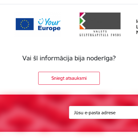
Vai šī informācija bija noderīga?
Sniegt atsauksmi