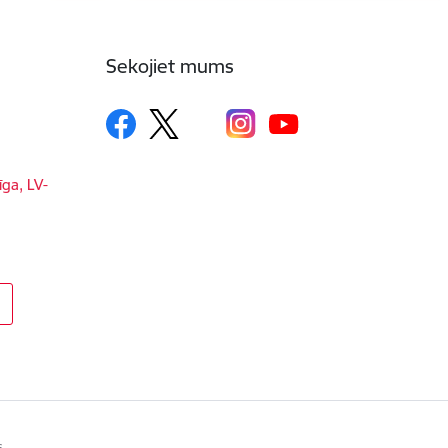
Sekojiet mums
īga, LV-
s.