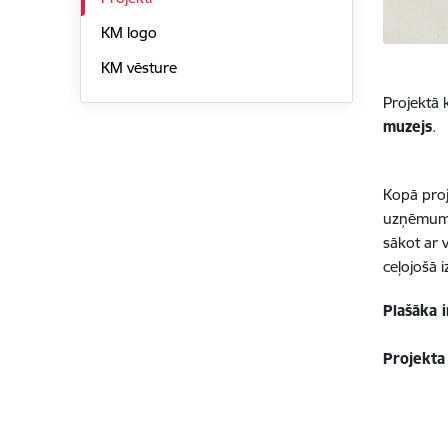
KM logo
KM vēsture
Projektā k
muzejs
.
Kopā proje
uzņēmumi.
sākot ar 
ceļojošā 
Plašāka 
Projekta