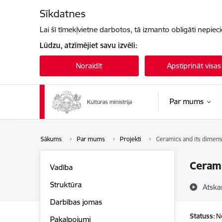
Pāriet uz lapas saturu
Sīkdatnes
Lai šī tīmekļvietne darbotos, tā izmanto obligāti nepiec
Lūdzu, atzīmējiet savu izvēli:
Noraidīt
Apstiprināt visas
Par mums
Sākums
Par mums
Projekti
Ceramics and its dimen
Cerami
Vadība
Struktūra
Atska
Darbības jomas
Statuss:
N
Pakalpojumi