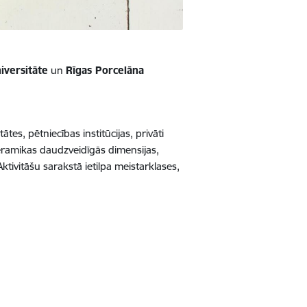
iversitāte
un
Rīgas Porcelāna
ātes, pētniecības institūcijas, privāti
eramikas daudzveidīgās dimensijas,
tivitāšu sarakstā ietilpa meistarklases,