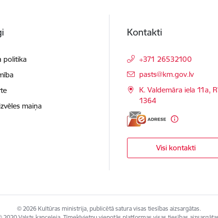
i
Kontakti
 politika
+371 26532100
E-pasts:
pasts@km.gov.lv
mība
K. Valdemāra iela 11a, R
te
1364
izvēles maiņa
Visi kontakti
© 2026 Kultūras ministrija, publicētā satura visas tiesības aizsargātas.
 2020 Valsts kanceleja, Tīmekļvietņu vienotās platformas visas tiesības aizsargāta