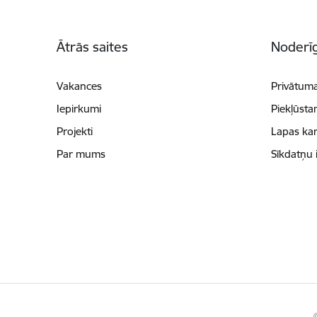
Kājene
Ātrās saites
Noderīg
Vakances
Privātuma
Iepirkumi
Piekļūsta
Projekti
Lapas kar
Par mums
Sīkdatņu 
©