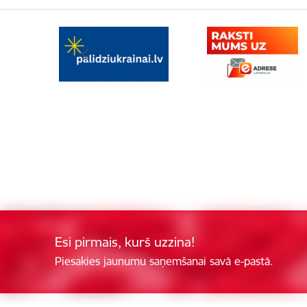
Esi pirmais, kurš uzzina!
Piesakies jaunumu saņemšanai savā e-pastā.