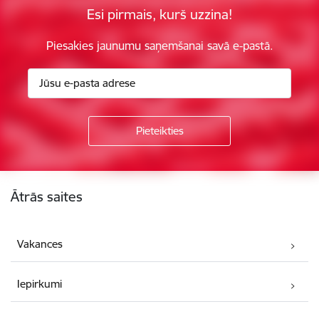
Esi pirmais, kurš uzzina!
Piesakies jaunumu saņemšanai savā e-pastā.
Kājene
Ātrās saites
Vakances
Iepirkumi