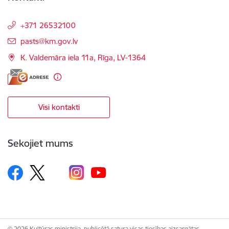
+371 26532100
E-pasts:
pasts@km.gov.lv
K. Valdemāra iela 11a, Rīga, LV-1364
Visi kontakti
Sekojiet mums
© 2026 Kultūras ministrija, publicētā satura visas tiesības aizsargātas.