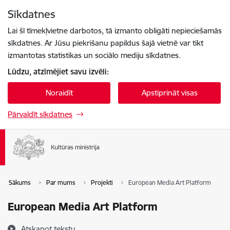
Pāriet uz lapas saturu
Sīkdatnes
Spied
lai meklētu
Enter
Lai šī tīmekļvietne darbotos, tā izmanto obligāti nepieciešamās
sīkdatnes. Ar Jūsu piekrišanu papildus šajā vietnē var tikt
izmantotas statistikas un sociālo mediju sīkdatnes.
Lūdzu, atzīmējiet savu izvēli:
Noraidīt
Apstiprināt visas
Pārvaldīt sīkdatnes
Sākums
Par mums
Projekti
European Media Art Platform
European Media Art Platform
Atskaņot tekstu