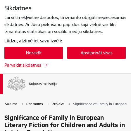
Pāriet uz lapas saturu
Sīkdatnes
Spied
lai meklētu
Enter
Lai šī tīmekļvietne darbotos, tā izmanto obligāti nepieciešamās
sīkdatnes. Ar Jūsu piekrišanu papildus šajā vietnē var tikt
izmantotas statistikas un sociālo mediju sīkdatnes.
Lūdzu, atzīmējiet savu izvēli:
Noraidīt
Apstiprināt visas
Pārvaldīt sīkdatnes
Sākums
Par mums
Projekti
Significance of Family in European Li
Significance of Family in European
Literary Fiction for Children and Adults in