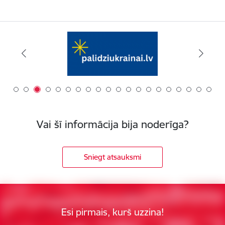
Vai šī informācija bija noderīga?
Sniegt atsauksmi
Esi pirmais, kurš uzzina!