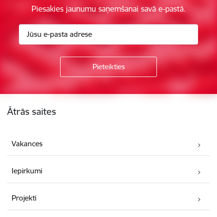
Piesakies jaunumu saņemšanai savā e-pastā.
Kājene
Ātrās saites
Vakances
Iepirkumi
Projekti