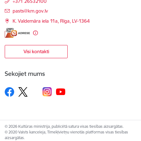
+371 26532100
E-pasts:
pasts@km.gov.lv
K. Valdemāra iela 11a, Rīga, LV-1364
Visi kontakti
Sekojiet mums
© 2026 Kultūras ministrija, publicētā satura visas tiesības aizsargātas.
© 2020 Valsts kanceleja, Tīmekļvietņu vienotās platformas visas tiesības
aizsargātas.