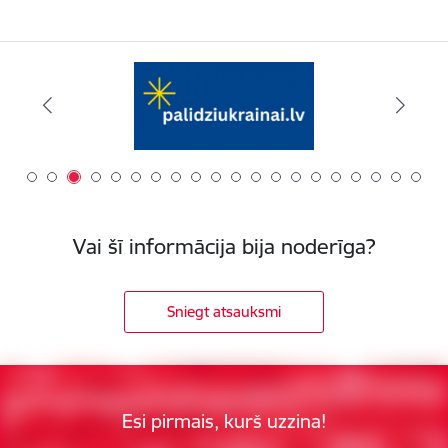
Vai šī informācija bija noderīga?
Sniegt atsauksmi
Esi pirmais, kurš uzzina!