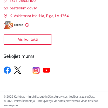
+371 26532100
E-pasts:
pasts@km.gov.lv
K. Valdemāra iela 11a, Rīga, LV-1364
Visi kontakti
Sekojiet mums
© 2026 Kultūras ministrija, publicētā satura visas tiesības aizsargātas.
© 2020 Valsts kanceleja, Tīmekļvietņu vienotās platformas visas tiesības
aizsargātas.