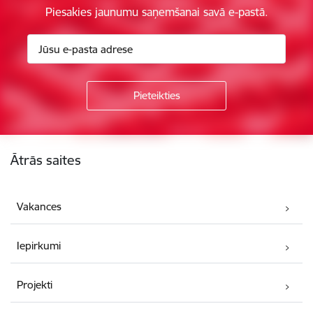
Piesakies jaunumu saņemšanai savā e-pastā.
Kājene
Ātrās saites
Vakances
Iepirkumi
Projekti