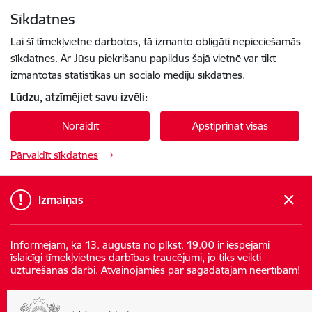
Pāriet uz lapas saturu
Sīkdatnes
Spied
lai meklētu
Enter
Lai šī tīmekļvietne darbotos, tā izmanto obligāti nepieciešamās
sīkdatnes. Ar Jūsu piekrišanu papildus šajā vietnē var tikt
izmantotas statistikas un sociālo mediju sīkdatnes.
Lūdzu, atzīmējiet savu izvēli:
Noraidīt
Apstiprināt visas
Pārvaldīt sīkdatnes
Izmaiņas
Informējam, ka 13. augustā no plkst. 19.00 ir iespējami
īslaicīgi tīmekļvietnes darbības traucējumi, jo tiks veikti
uzturēšanas darbi. Atvainojamies par sagādātajām neērtībām!