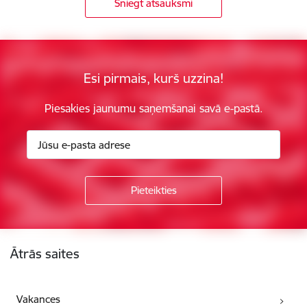
Sniegt atsauksmi
Esi pirmais, kurš uzzina!
Piesakies jaunumu saņemšanai savā e-pastā.
Kājene
Ātrās saites
Vakances