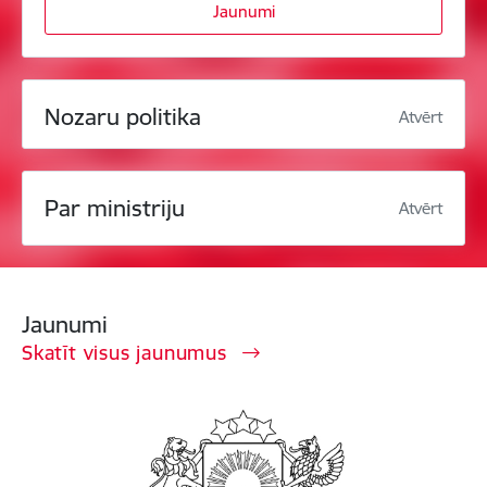
Jaunumi
Nozaru politika
Atvērt
Par ministriju
Atvērt
Jaunumi
Skatīt visus jaunumus