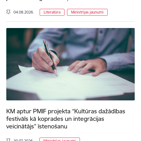
04.08.2026.
Literatūra
Ministrijas jaunumi
KM aptur PMIF projekta “Kultūras dažādības
festivāls kā koprades un integrācijas
veicinātājs” īstenošanu
30.07.2026.
Ministrijas jaunumi