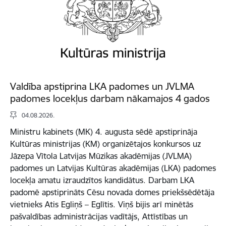
Valdība apstiprina LKA padomes un JVLMA
padomes locekļus darbam nākamajos 4 gados
04.08.2026.
Ministru kabinets (MK) 4. augusta sēdē apstiprināja
Kultūras ministrijas (KM) organizētajos konkursos uz
Jāzepa Vītola Latvijas Mūzikas akadēmijas (JVLMA)
padomes un Latvijas Kultūras akadēmijas (LKA) padomes
locekļa amatu izraudzītos kandidātus. Darbam LKA
padomē apstiprināts Cēsu novada domes priekšsēdētāja
vietnieks Atis Egliņš – Eglītis. Viņš bijis arī minētās
pašvaldības administrācijas vadītājs, Attīstības un