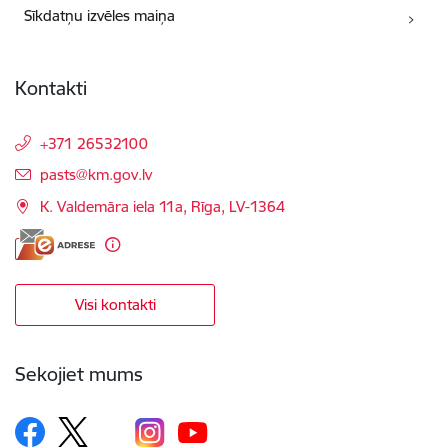
Sīkdatņu izvēles maiņa
Kontakti
+371 26532100
E-pasts:
pasts@km.gov.lv
K. Valdemāra iela 11a, Rīga, LV-1364
Visi kontakti
Sekojiet mums