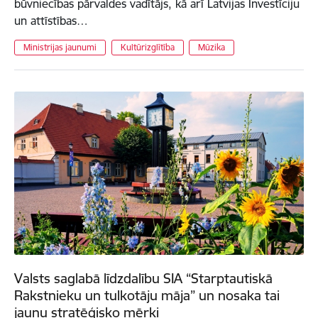
būvniecības pārvaldes vadītājs, kā arī Latvijas Investīciju
un attīstības…
Ministrijas jaunumi
Kultūrizglītība
Mūzika
Valsts saglabā līdzdalību SIA “Starptautiskā
Rakstnieku un tulkotāju māja” un nosaka tai
jaunu stratēģisko mērķi