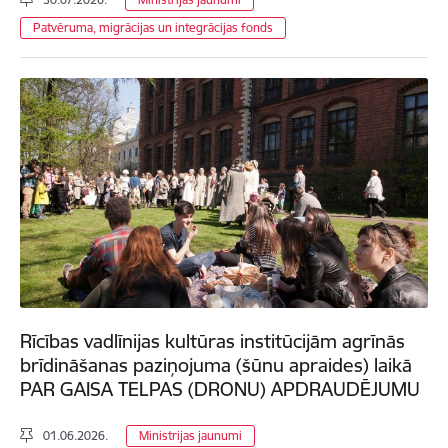
Patvēruma, migrācijas un integrācijas fonds
Rīcības vadlīnijas kultūras institūcijām agrīnās
brīdināšanas paziņojuma (šūnu apraides) laikā
PAR GAISA TELPAS (DRONU) APDRAUDĒJUMU
01.06.2026.
Ministrijas jaunumi