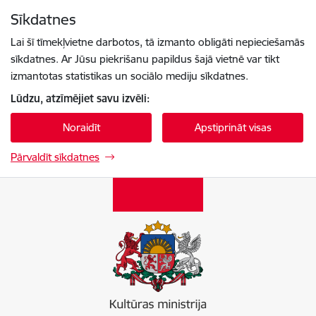
Pāriet uz lapas saturu
Sīkdatnes
Spied
lai meklētu
Enter
Lai šī tīmekļvietne darbotos, tā izmanto obligāti nepieciešamās
sīkdatnes. Ar Jūsu piekrišanu papildus šajā vietnē var tikt
izmantotas statistikas un sociālo mediju sīkdatnes.
Lūdzu, atzīmējiet savu izvēli:
Noraidīt
Apstiprināt visas
Pārvaldīt sīkdatnes
Kultūras ministrija