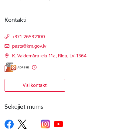
Kontakti
+371 26532100
E-pasts:
pasts@km.gov.lv
K. Valdemāra iela 11a, Rīga, LV-1364
Visi kontakti
Sekojiet mums