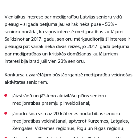
Vienlaikus interese par medijpratību Latvijas senioru vidū
pieaug – šī gada pētījumā jau vairāk nekā puse - 53% -
senioru norāda, ka viņus interesē medijpratības jautājumi.
Salīdzinot ar 2017. gadu, senioru mērķauditorijā šī interese ir
pieaugsi pat vairāk nekā divas reizes, jo 2017. gada pētījumā
par medijpratības un kritiskās domāšanas jautājumiem
interesi bija izrādījuši vien 23% senioru.
Konkursa uzvarētājam būs jāorganizē medijpratību veicinošas
aktivitātes senioriem:
jāizstrādā un jāīsteno aktivitāšu plāns senioru
medijpratības prasmju pilnveidošanai;
jānodrošina vismaz 20 klātienes nodarbības senioru
medijpratības veicināšanai, aptverot Kurzemes, Latgales,
Zemgales, Vidzemes reģionus, Rīgu un Rīgas reģionu;