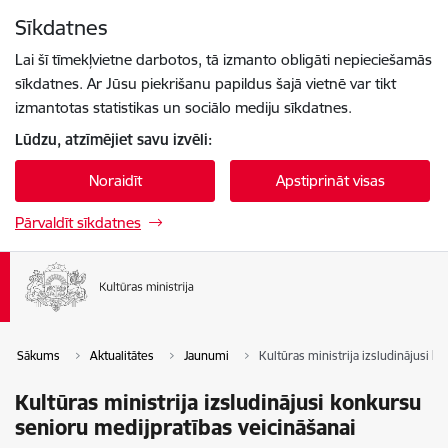
Pāriet uz lapas saturu
Sīkdatnes
Spied
lai meklētu
Enter
Lai šī tīmekļvietne darbotos, tā izmanto obligāti nepieciešamās
sīkdatnes. Ar Jūsu piekrišanu papildus šajā vietnē var tikt
izmantotas statistikas un sociālo mediju sīkdatnes.
Lūdzu, atzīmējiet savu izvēli:
Noraidīt
Apstiprināt visas
Pārvaldīt sīkdatnes
Sākums
Aktualitātes
Jaunumi
Kultūras ministrija izsludinājusi 
Kultūras ministrija izsludinājusi konkursu
senioru medijpratības veicināšanai