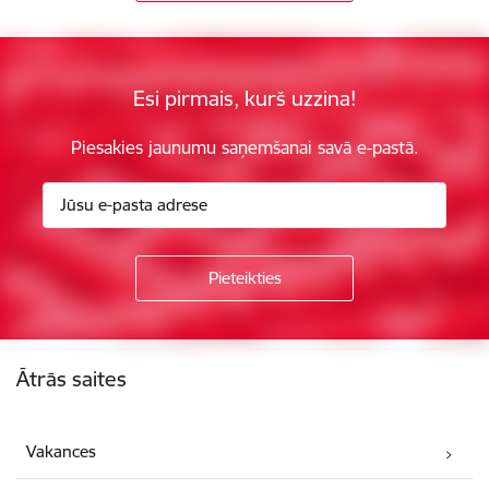
Esi pirmais, kurš uzzina!
Piesakies jaunumu saņemšanai savā e-pastā.
Kājene
Ātrās saites
Vakances