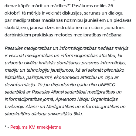
diena: kāpēc mācīt un mācīties?" Pasākums notiks 26.
oktobrī, tā mērķis ir veicināt diskusijas, sarunas un dialogu
par medijpratības mācīšanas nozīmību jauniešiem un piedāvās
skolotājiem, jaunsardzes instruktoriem un citiem jaunatnes
darbiniekiem praktiskas metodes medijpratības mācīšanai.
Pasaules medijpratības un informācijpratības nedēļas mērķis
ir veicināt medijpratības un informācijpratības attīstību, lai
uzlabotu cilvēku kritiskās domāšanas prasmes informācijas,
mediju un tehnoloģiju jautājumos, kā arī sekmēt pilsonisko
līdzdalību, pašizpausmi, ekonomisko attīstību un cīņu ar
dezinformāciju. To jau divpadsmito gadu rīko UNESCO
sadarbībā ar Pasaules Aliansi sadarbībai medijpratības un
informācijpratības jomā, Apvienoto Nāciju Organizācijas
Civilizāciju Aliansi un Medijpratības un informācijpratības un
starpkultūru dialoga universitāšu tīklu.
*
-
Pētījums KM tīmekļvietn
ē