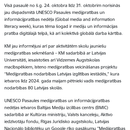
Visā pasaulē no š.g. 24. oktobra līdz 31. oktobrim norisinās
jau divpadsmitā UNESCO Pasaules medijpratības un
informācijpratības nedēļa (Global media and information
literacy week), kuras tēma šogad ir mediju un informācijas
pratība digitālajā telpā, kā arī kolektīvā globālā darba kārtība.
KM jau informējusi arī par aktivitātēm skolu jauniešu
medijpratības sekmēšanā – KM sadarbībā ar Latvijas
Universitāti, iesaistoties arī Vidzemes Augstskolas
macībspēkiem, īsteno medijpratības veicināšanas projektu
“Medijpratības nodarbības Latvijas izglītības iestādēs,” kura
ietvaros līdz 2024. gada maijam
pētnieki vadīs medijpratības
nodarbības 80 Latvijas skolās
.
UNESCO Pasaules medijpratības un informācijpratības
nedēļas ietvaros Baltijas Mediju izcilības centrs (BMIC)
sadarbībā ar Kultūras ministriju, Valsts kanceleju, Aktīvo
iedzīvotāju fondu, Rīgas Juridisko augstskolu, Latvijas
Nacionālo bibliotēku un Google rīko pasākumu "Medijpratības