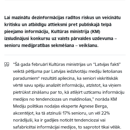
Lai mazinātu dezinformācijas radītos riskus un veicinātu
kritisku un atbildīgu attieksmi pret publiskajā telpā
pieejamo informāciju, Kultūras ministrija (KM)
izsludinājusi konkursu uz valsts pārvaldes uzdevuma –
senioru medijpratības sekmēšana – veikšanu.
“Šā gada februārī Kultūras ministrijas un “Latvijas fakti”
veiktā pētījuma par Latvijas iedzīvotāju mediju lietošanas
paradumiem* rezultāti apliecina, ka seniori viskritiskāk
vērtē savu spēju analizēt informāciju, atzīstot, ka viņiem
pietrūkst zināšanu par to, kā atšķirt uzticamu informāciju
medijos no tendenciozas un maldinošas,” norāda KM
Mediju politikas nodaļas eksperte Agnese Berga,
akcentējot, ka tā atzinuši 17% senioru, un vēl 22%
norādījuši, ka ir gadījies noticēt tendenciozai vai
safabricētai informācijai medijos, to saprotot tikai vēlāk.