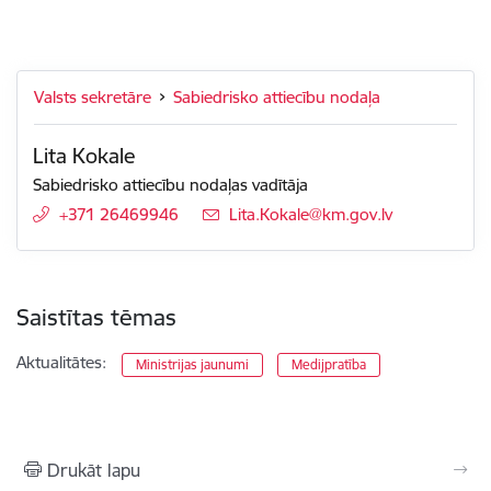
Valsts sekretāre
Sabiedrisko attiecību nodaļa
Lita Kokale
Sabiedrisko attiecību nodaļas vadītāja
+371 26469946
E-pasts:
Lita.Kokale@km.gov.lv
Saistītas tēmas
Aktualitātes:
Ministrijas jaunumi
Medijpratība
Drukāt lapu