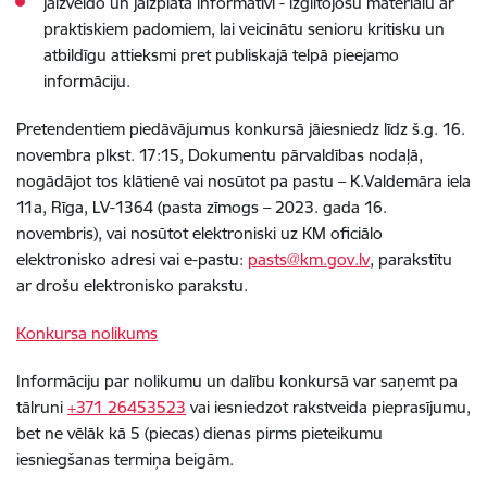
jāizveido un jāizplata informatīvi - izglītojošu materiālu ar
praktiskiem padomiem, lai veicinātu senioru kritisku un
atbildīgu attieksmi pret publiskajā telpā pieejamo
informāciju.
Pretendentiem piedāvājumus konkursā jāiesniedz līdz š.g. 16.
novembra plkst. 17:15, Dokumentu pārvaldības nodaļā,
nogādājot tos klātienē vai nosūtot pa pastu – K.Valdemāra iela
11a, Rīga, LV-1364 (pasta zīmogs – 2023. gada 16.
novembris), vai nosūtot elektroniski
uz KM oficiālo
elektronisko adresi vai
e-pastu:
pasts@km.gov.lv
, parakstītu
ar drošu elektronisko parakstu.
Konkursa nolikums
Informāciju par nolikumu un dalību konkursā var saņemt pa
tālruni
+371
26453523
vai iesniedzot rakstveida pieprasījumu,
bet ne vēlāk kā 5 (piecas) dienas pirms pieteikumu
iesniegšanas termiņa beigām.