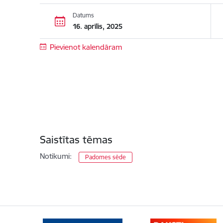
Datums
16. aprīlis, 2025
Pievienot kalendāram
Saistītas tēmas
Notikumi:
Padomes sēde