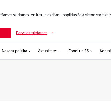
iešamās sīkdatnes. Ar Jūsu piekrišanu papildus šajā vietnē var tikt i
Pārvaldīt sīkdatnes
Nozaru politika
Aktualitātes
Fondi un ES
Kontak