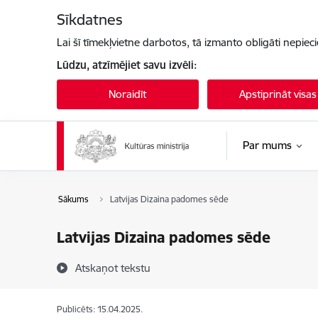
Pāriet uz lapas saturu
Sīkdatnes
Lai šī tīmekļvietne darbotos, tā izmanto obligāti nepiec
Lūdzu, atzīmējiet savu izvēli:
Noraidīt
Apstiprināt visas
Par mums
Sākums
Latvijas Dizaina padomes sēde
Latvijas Dizaina padomes sēde
Atskaņot tekstu
Publicēts: 15.04.2025.