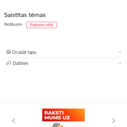
Saistītas tēmas
Notikumi:
Padomes sēde
Drukāt lapu
Dalīties