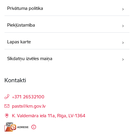
Privātuma politika
Piekļūstamība
Lapas karte
Sīkdatņu izvēles maiņa
Kontakti
+371 26532100
E-pasts:
pasts@km.gov.lv
K. Valdemāra iela 11a, Rīga, LV-1364