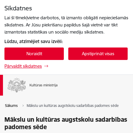
Pāriet uz lapas saturu
Sīkdatnes
Spied
lai meklētu
Enter
Lai šī tīmekļvietne darbotos, tā izmanto obligāti nepieciešamās
sīkdatnes. Ar Jūsu piekrišanu papildus šajā vietnē var tikt
izmantotas statistikas un sociālo mediju sīkdatnes.
Lūdzu, atzīmējiet savu izvēli:
Noraidīt
Apstiprināt visas
Pārvaldīt sīkdatnes
Sākums
Mākslu un kultūras augstskolu sadarbības padomes sēde
Mākslu un kultūras augstskolu sadarbības
padomes sēde