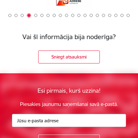
Vai šī informācija bija noderīga?
Sniegt atsauksmi
Esi pirmais, kurš uzzina!
Piesakies jaunumu saņemšanai savā e-pastā.