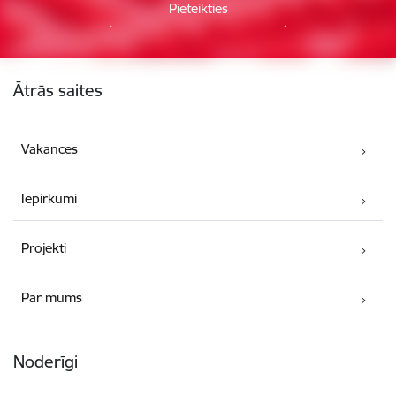
Kājene
Ātrās saites
Vakances
Iepirkumi
Projekti
Par mums
Noderīgi