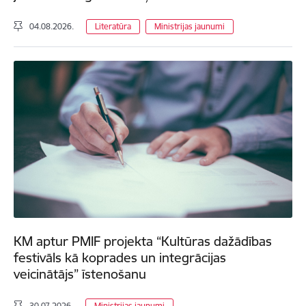
04.08.2026.
Literatūra
Ministrijas jaunumi
KM aptur PMIF projekta “Kultūras dažādības
festivāls kā koprades un integrācijas
veicinātājs” īstenošanu
30.07.2026.
Ministrijas jaunumi