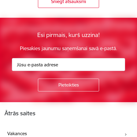
Sniegt atsauksmi
Esi pirmais, kurš uzzina!
Piesakies jaunumu saņemšanai savā e-pastā.
Kājene
Ātrās saites
Vakances