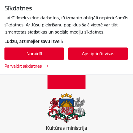
Pāriet uz lapas saturu
Sīkdatnes
Spied
lai meklētu
Enter
Lai šī tīmekļvietne darbotos, tā izmanto obligāti nepieciešamās
sīkdatnes. Ar Jūsu piekrišanu papildus šajā vietnē var tikt
izmantotas statistikas un sociālo mediju sīkdatnes.
Lūdzu, atzīmējiet savu izvēli:
Noraidīt
Apstiprināt visas
Pārvaldīt sīkdatnes
Kultūras ministrija