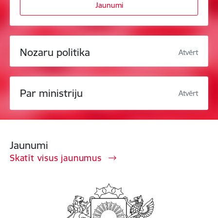
Jaunumi
Nozaru politika
Atvērt
Par ministriju
Atvērt
Jaunumi
Skatīt visus jaunumus