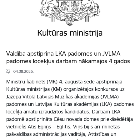
Valdība apstiprina LKA padomes un JVLMA
padomes locekļus darbam nākamajos 4 gados
04.08.2026.
Ministru kabinets (MK) 4. augusta sēdē apstiprināja
Kultūras ministrijas (KM) organizētajos konkursos uz
Jāzepa Vītola Latvijas Mūzikas akadēmijas (JVLMA)
padomes un Latvijas Kultūras akadēmijas (LKA) padomes
locekļa amatu izraudzītos kandidātus. Darbam LKA
padomē apstiprināts Cēsu novada domes priekšsēdētāja
vietnieks Atis Egliņš – Eglītis. Viņš bijis arī minētās
pašvaldības administrācijas vadītājs, Attīstības un