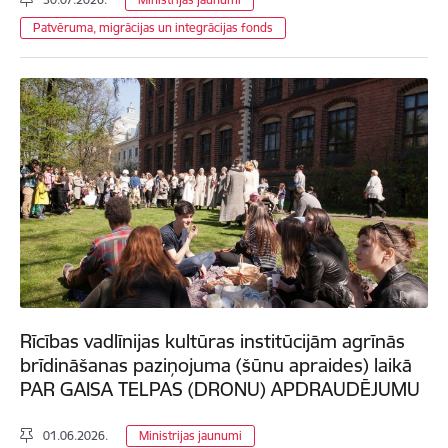
Patvēruma, migrācijas un integrācijas fonds
Rīcības vadlīnijas kultūras institūcijām agrīnās
brīdināšanas paziņojuma (šūnu apraides) laikā
PAR GAISA TELPAS (DRONU) APDRAUDĒJUMU
01.06.2026.
Ministrijas jaunumi