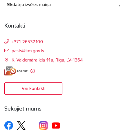
Sīkdatņu izvēles maiņa
Kontakti
+371 26532100
E-pasts:
pasts@km.gov.lv
K. Valdemāra iela 11a, Rīga, LV-1364
Visi kontakti
Sekojiet mums