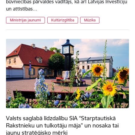
būvniecības pārvaldes vadītājs, kā arī Latvijas Investīciju
un attīstības…
Ministrijas jaunumi
Kultūrizglītība
Mūzika
Valsts saglabā līdzdalību SIA “Starptautiskā
Rakstnieku un tulkotāju māja” un nosaka tai
jaunu stratēģisko mērķi