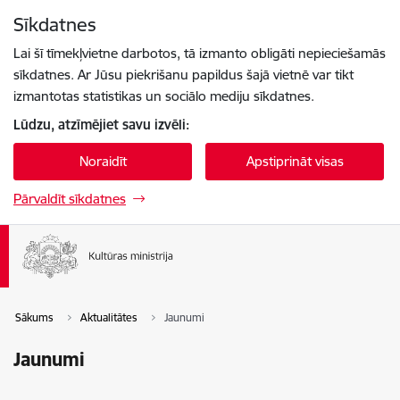
Pāriet uz lapas saturu
Sīkdatnes
Spied
lai meklētu
Enter
Lai šī tīmekļvietne darbotos, tā izmanto obligāti nepieciešamās
sīkdatnes. Ar Jūsu piekrišanu papildus šajā vietnē var tikt
izmantotas statistikas un sociālo mediju sīkdatnes.
Lūdzu, atzīmējiet savu izvēli:
Noraidīt
Apstiprināt visas
Pārvaldīt sīkdatnes
Sākums
Aktualitātes
Jaunumi
Jaunumi