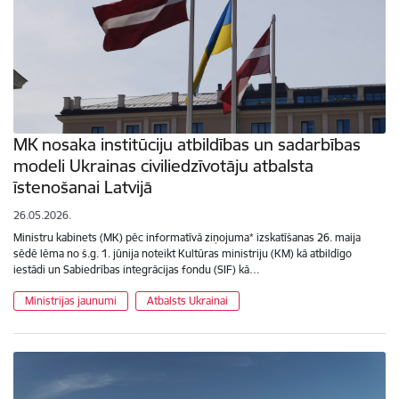
MK nosaka institūciju atbildības un sadarbības
modeli Ukrainas civiliedzīvotāju atbalsta
īstenošanai Latvijā
26.05.2026.
Ministru kabinets (MK) pēc informatīvā ziņojuma* izskatīšanas 26. maija
sēdē lēma no š.g. 1. jūnija noteikt Kultūras ministriju (KM) kā atbildīgo
iestādi un Sabiedrības integrācijas fondu (SIF) kā…
Ministrijas jaunumi
Atbalsts Ukrainai