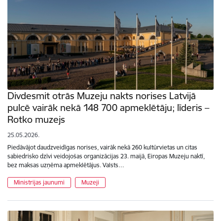
Divdesmit otrās Muzeju nakts norises Latvijā
pulcē vairāk nekā 148 700 apmeklētāju; līderis –
Rotko muzejs
25.05.2026.
Piedāvājot daudzveidīgas norises, vairāk nekā 260 kultūrvietas un citas
sabiedrisko dzīvi veidojošas organizācijas 23. maijā, Eiropas Muzeju naktī,
bez maksas uzņēma apmeklētājus. Valsts…
Ministrijas jaunumi
Muzeji