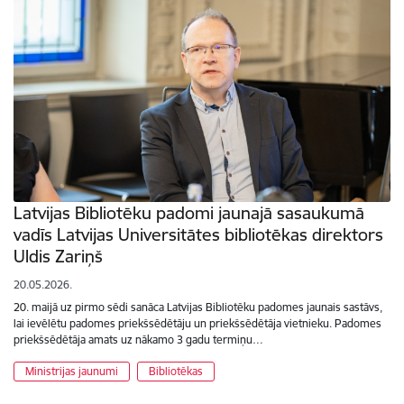
Latvijas Bibliotēku padomi jaunajā sasaukumā
vadīs Latvijas Universitātes bibliotēkas direktors
Uldis Zariņš
20.05.2026.
20. maijā uz pirmo sēdi sanāca Latvijas Bibliotēku padomes jaunais sastāvs,
lai ievēlētu padomes priekšsēdētāju un priekšsēdētāja vietnieku. Padomes
priekšsēdētāja amats uz nākamo 3 gadu termiņu…
Ministrijas jaunumi
Bibliotēkas