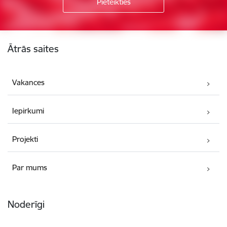
Kājene
Ātrās saites
Vakances
Iepirkumi
Projekti
Par mums
Noderīgi