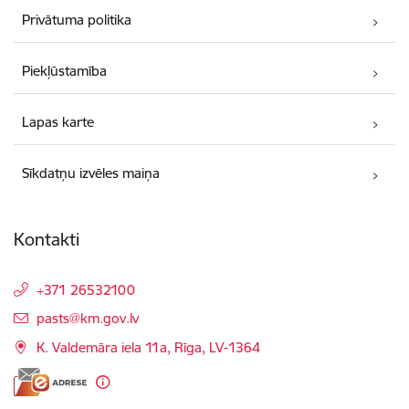
Privātuma politika
Piekļūstamība
Lapas karte
Sīkdatņu izvēles maiņa
Kontakti
+371 26532100
E-pasts:
pasts@km.gov.lv
K. Valdemāra iela 11a, Rīga, LV-1364