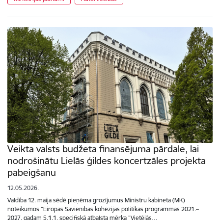
Veikta valsts budžeta finansējuma pārdale, lai
nodrošinātu Lielās ģildes koncertzāles projekta
pabeigšanu
12.05.2026.
Valdība 12. maija sēdē pieņēma grozījumus Ministru kabineta (MK)
noteikumos "Eiropas Savienības kohēzijas politikas programmas 2021.–
2027. gadam 5.1.1. specifiskā atbalsta mērķa "Vietējās…