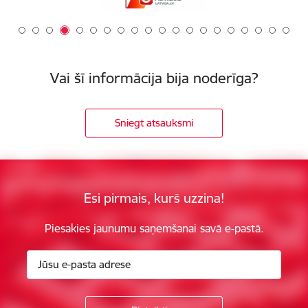
Vai šī informācija bija noderīga?
Sniegt atsauksmi
Esi pirmais, kurš uzzina!
Piesakies jaunumu saņemšanai savā e-pastā.