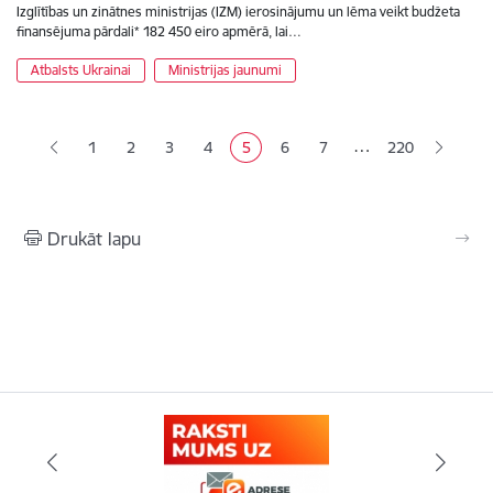
Izglītības un zinātnes ministrijas (IZM) ierosinājumu un lēma veikt budžeta
finansējuma pārdali* 182 450 eiro apmērā, lai…
Atbalsts Ukrainai
Ministrijas jaunumi
Lapošana
…
1
2
3
4
5
6
7
220
Lapa
Lapa
Lapa
Pašreizējā lapa
Lapa
Lapa
Drukāt lapu