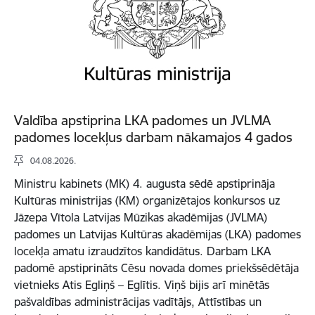
Valdība apstiprina LKA padomes un JVLMA
padomes locekļus darbam nākamajos 4 gados
04.08.2026.
Ministru kabinets (MK) 4. augusta sēdē apstiprināja
Kultūras ministrijas (KM) organizētajos konkursos uz
Jāzepa Vītola Latvijas Mūzikas akadēmijas (JVLMA)
padomes un Latvijas Kultūras akadēmijas (LKA) padomes
locekļa amatu izraudzītos kandidātus. Darbam LKA
padomē apstiprināts Cēsu novada domes priekšsēdētāja
vietnieks Atis Egliņš – Eglītis. Viņš bijis arī minētās
pašvaldības administrācijas vadītājs, Attīstības un