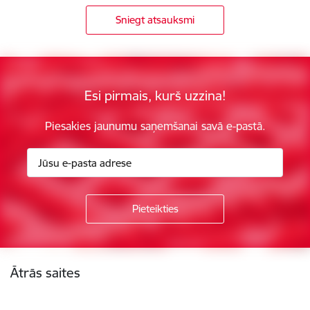
Sniegt atsauksmi
Esi pirmais, kurš uzzina!
Piesakies jaunumu saņemšanai savā e-pastā.
Kājene
Ātrās saites