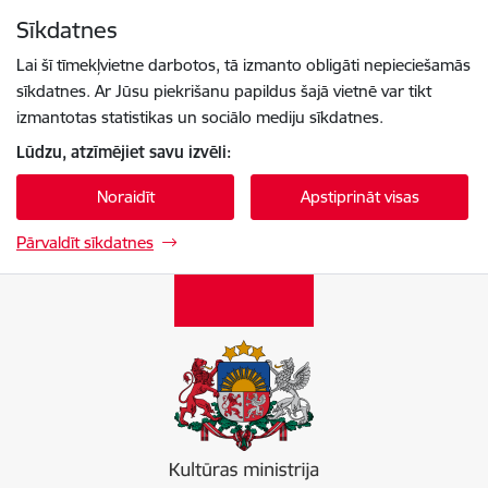
Pāriet uz lapas saturu
Sīkdatnes
Spied
lai meklētu
Enter
Lai šī tīmekļvietne darbotos, tā izmanto obligāti nepieciešamās
sīkdatnes. Ar Jūsu piekrišanu papildus šajā vietnē var tikt
izmantotas statistikas un sociālo mediju sīkdatnes.
Lūdzu, atzīmējiet savu izvēli:
Noraidīt
Apstiprināt visas
Pārvaldīt sīkdatnes
Kultūras ministrija