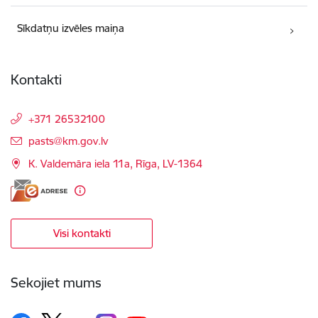
Sīkdatņu izvēles maiņa
Kontakti
+371 26532100
E-pasts:
pasts@km.gov.lv
K. Valdemāra iela 11a, Rīga, LV-1364
Visi kontakti
Sekojiet mums