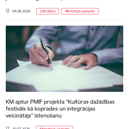
04.08.2026.
Literatūra
Ministrijas jaunumi
KM aptur PMIF projekta “Kultūras dažādības
festivāls kā koprades un integrācijas
veicinātājs” īstenošanu
30.07.2026.
Ministrijas jaunumi