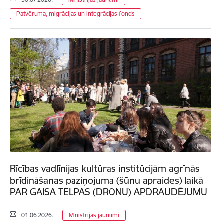
Patvēruma, migrācijas un integrācijas fonds
Rīcības vadlīnijas kultūras institūcijām agrīnās
brīdināšanas paziņojuma (šūnu apraides) laikā
PAR GAISA TELPAS (DRONU) APDRAUDĒJUMU
01.06.2026.
Ministrijas jaunumi