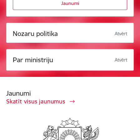
Jaunumi
Nozaru politika
Atvērt
Par ministriju
Atvērt
Jaunumi
Skatīt visus jaunumus