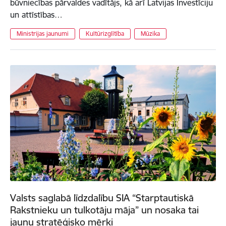
būvniecības pārvaldes vadītājs, kā arī Latvijas Investīciju
un attīstības…
Ministrijas jaunumi
Kultūrizglītība
Mūzika
Valsts saglabā līdzdalību SIA “Starptautiskā
Rakstnieku un tulkotāju māja” un nosaka tai
jaunu stratēģisko mērķi