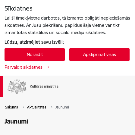
Pāriet uz lapas saturu
Sīkdatnes
Spied
lai meklētu
Enter
Lai šī tīmekļvietne darbotos, tā izmanto obligāti nepieciešamās
sīkdatnes. Ar Jūsu piekrišanu papildus šajā vietnē var tikt
izmantotas statistikas un sociālo mediju sīkdatnes.
Lūdzu, atzīmējiet savu izvēli:
Noraidīt
Apstiprināt visas
Pārvaldīt sīkdatnes
Sākums
Aktualitātes
Jaunumi
Jaunumi