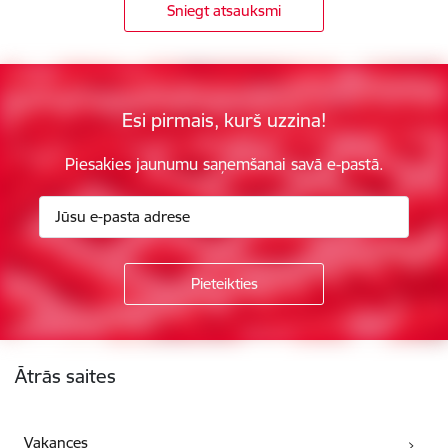
Sniegt atsauksmi
Esi pirmais, kurš uzzina!
Piesakies jaunumu saņemšanai savā e-pastā.
Kājene
Ātrās saites
Vakances