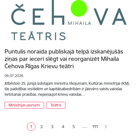
Puntulis noraida publiskajā telpā izskanējušās
ziņas par ieceri slēgt vai reorganizēt Mihaila
Čehova Rīgas Krievu teātri
06.07.2026.
Atbilstoši 25. jūnijā izdotajam ministra rīkojumam, Kultūras ministrijai (KM),
tās padotības iestādēm un kapitālsabiedrībām ir jāievēro valsts valodas
lietošanas prasības, nepieļaujot krievu valodas…
Ministrijas jaunumi
Teātris
Lapošana
…
1
2
3
4
5
111
Pašreizējā lapa
Lapa
Lapa
Lapa
Lapa