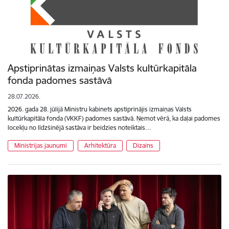
Apstiprinātas izmaiņas Valsts kultūrkapitāla
fonda padomes sastāvā
28.07.2026.
2026. gada 28. jūlijā Ministru kabinets apstiprinājis izmaiņas Valsts
kultūrkapitāla fonda (VKKF) padomes sastāvā. Ņemot vērā, ka daļai padomes
locekļu no līdzšinējā sastāva ir beidzies noteiktais…
Ministrijas jaunumi
Arhitektūra
Dizains