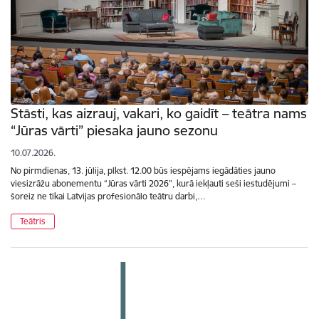
Stāsti, kas aizrauj, vakari, ko gaidīt – teātra nams
“Jūras vārti” piesaka jauno sezonu
10.07.2026.
No pirmdienas, 13. jūlija, plkst. 12.00 būs iespējams iegādāties jauno
viesizrāžu abonementu “Jūras vārti 2026”, kurā iekļauti seši iestudējumi –
šoreiz ne tikai Latvijas profesionālo teātru darbi,…
Teātris