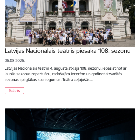
Latvijas Nacionālais teātris piesaka 108. sezonu
06.08.2026.
Latvijas Nacionālais teātris 4. augustā atklāja 108. sezonu, iepazīstinot ar
jaunās sezonas repertuāru, radošajām iecerēm un godinot aizvadītās
sezonas spilgtākos sasniegumus. Teātra ceļojošās…
Teātris