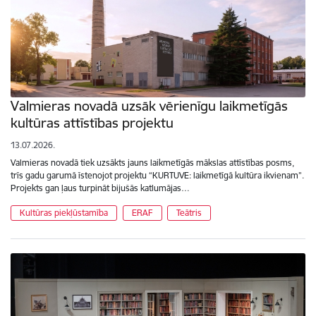
Valmieras novadā uzsāk vērienīgu laikmetīgās
kultūras attīstības projektu
13.07.2026.
Valmieras novadā tiek uzsākts jauns laikmetīgās mākslas attīstības posms,
trīs gadu garumā īstenojot projektu “KURTUVE: laikmetīgā kultūra ikvienam”.
Projekts gan ļaus turpināt bijušās katlumājas…
Kultūras piekļūstamība
ERAF
Teātris