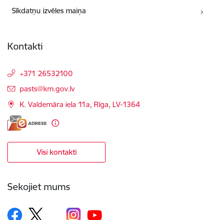
Sīkdatņu izvēles maiņa
Kontakti
+371 26532100
E-pasts:
pasts@km.gov.lv
K. Valdemāra iela 11a, Rīga, LV-1364
Visi kontakti
Sekojiet mums