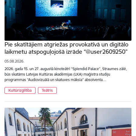
Pie skatītājiem atgriežas provokatīvā un digitālo
laikmetu atspoguļojošā izrāde “@user2609250”
05.08.2026.
2026. gada 15. un 27. augustā kinoteātrī “Splendid Palace”, Straumes zālē,
būs skatāms Latvijas Kultūras akadēmijas (LKA) maģistra studiju
programmas “Audiovizuālā un skatuves māksla” absolventa…
Kultūrizglītība
Teātris