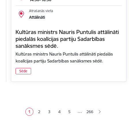
Atrašanās vieta
Attālināti
Kultūras ministrs Nauris Puntulis attālināti
piedalās koalīcijas partiju Sadarbības
sanāksmes sēdē.
Kultūras ministrs Nauris Puntulis attālināti piedalās
koalīcijas partiju Sadarbības sanāksmes sēdē.
Sēde
Lapošana
…
1
2
3
4
5
266
Pašreizējā lapa
Lapa
Lapa
Lapa
Lapa