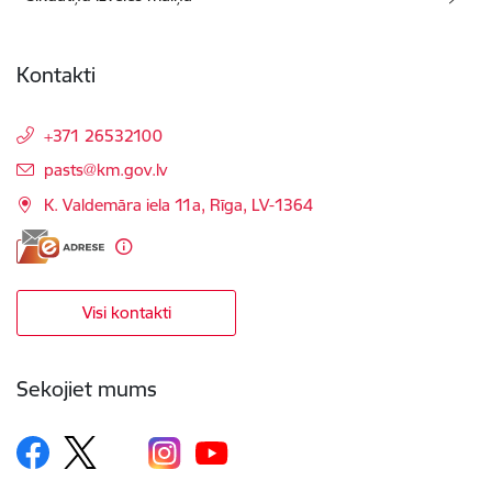
Kontakti
+371 26532100
E-pasts:
pasts@km.gov.lv
K. Valdemāra iela 11a, Rīga, LV-1364
Visi kontakti
Sekojiet mums