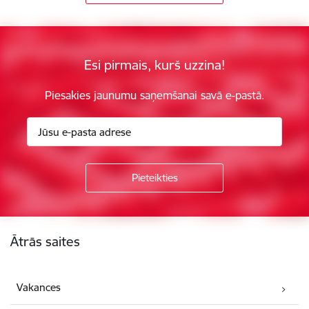
Esi pirmais, kurš uzzina!
Piesakies jaunumu saņemšanai savā e-pastā.
Kājene
Ātrās saites
Vakances