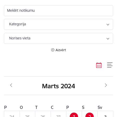
Meklēt notikumu
Kategorija
Norises vieta
Aizvērt
Marts 2024
P
O
T
C
P
S
Sv
1
2
24
25
26
27
3