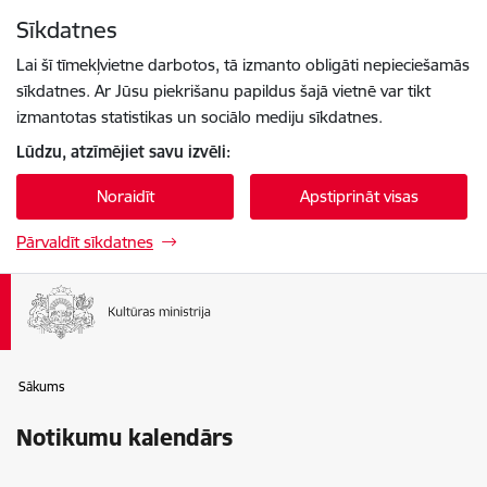
Pāriet uz lapas saturu
Sīkdatnes
Spied
lai meklētu
Enter
Lai šī tīmekļvietne darbotos, tā izmanto obligāti nepieciešamās
sīkdatnes. Ar Jūsu piekrišanu papildus šajā vietnē var tikt
izmantotas statistikas un sociālo mediju sīkdatnes.
Lūdzu, atzīmējiet savu izvēli:
Noraidīt
Apstiprināt visas
Pārvaldīt sīkdatnes
Sākums
Notikumu kalendārs