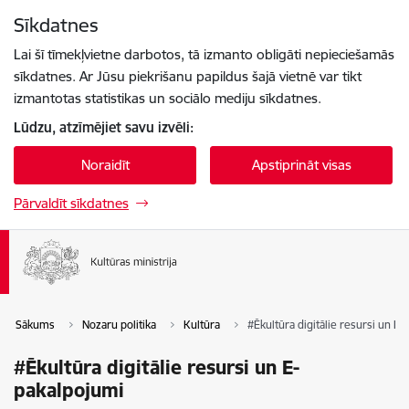
Pāriet uz lapas saturu
Sīkdatnes
Spied
lai meklētu
Enter
Lai šī tīmekļvietne darbotos, tā izmanto obligāti nepieciešamās
sīkdatnes. Ar Jūsu piekrišanu papildus šajā vietnē var tikt
izmantotas statistikas un sociālo mediju sīkdatnes.
Lūdzu, atzīmējiet savu izvēli:
Noraidīt
Apstiprināt visas
Pārvaldīt sīkdatnes
Sākums
Nozaru politika
Kultūra
#Ēkultūra digitālie resursi un E
#Ēkultūra digitālie resursi un E-
pakalpojumi