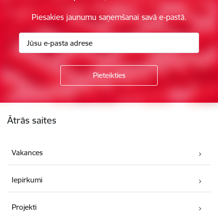
Piesakies jaunumu saņemšanai savā e-pastā.
Kājene
Ātrās saites
Vakances
Iepirkumi
Projekti