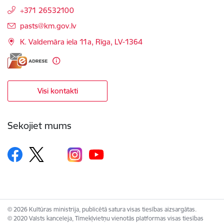
+371 26532100
E-pasts:
pasts@km.gov.lv
K. Valdemāra iela 11a, Rīga, LV-1364
Visi kontakti
Sekojiet mums
© 2026 Kultūras ministrija, publicētā satura visas tiesības aizsargātas.
© 2020 Valsts kanceleja, Tīmekļvietņu vienotās platformas visas tiesības