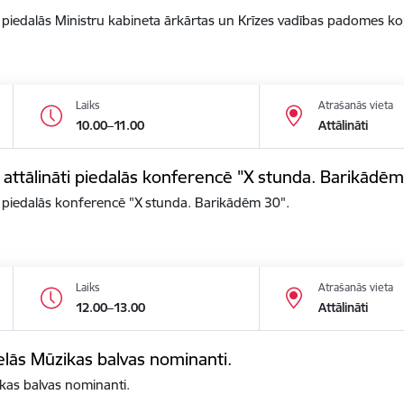
āti piedalās Ministru kabineta ārkārtas un Krīzes vadības padomes k
Laiks
Atrašanās vieta
10.00–11.00
Attālināti
s attālināti piedalās konferencē "X stunda. Barikādēm
ti piedalās konferencē "X stunda. Barikādēm 30".
Laiks
Atrašanās vieta
12.00–13.00
Attālināti
elās Mūzikas balvas nominanti.
kas balvas nominanti.