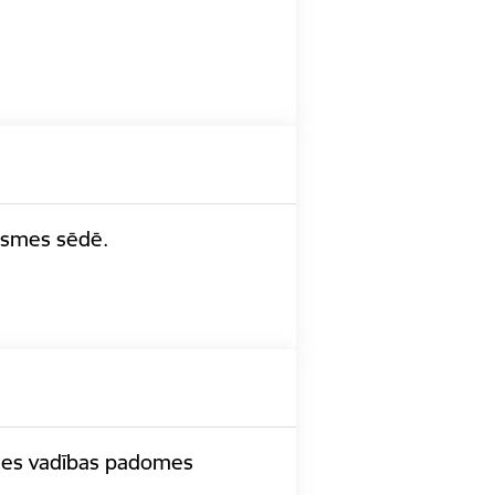
āksmes sēdē.
rīzes vadības padomes