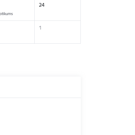
24
otikums
1