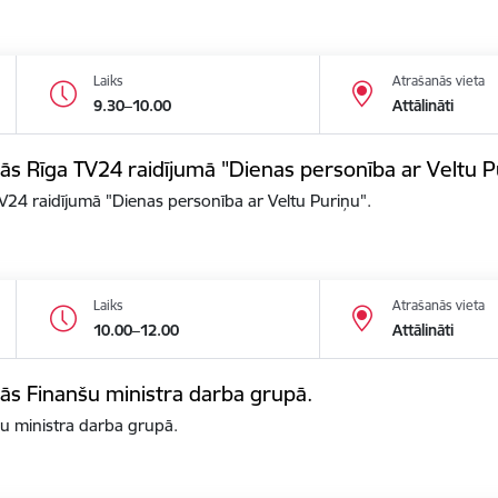
Laiks
Atrašanās vieta
9.30–10.00
Attālināti
alās Rīga TV24 raidījumā "Dienas personība ar Veltu P
 TV24 raidījumā "Dienas personība ar Veltu Puriņu".
Laiks
Atrašanās vieta
10.00–12.00
Attālināti
alās Finanšu ministra darba grupā.
nšu ministra darba grupā.