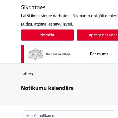
Pāriet uz lapas saturu
Sīkdatnes
Lai šī tīmekļvietne darbotos, tā izmanto obligāti nepiec
Lūdzu, atzīmējiet savu izvēli:
Noraidīt
Apstiprināt visas
Par mums
Sākums
Notikumu kalendārs
Meklēt notikumu