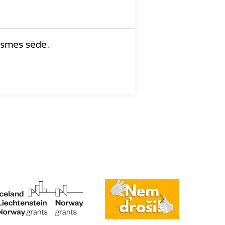
āksmes sēdē.