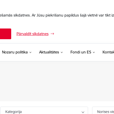
iešamās sīkdatnes. Ar Jūsu piekrišanu papildus šajā vietnē var tikt i
Pārvaldīt sīkdatnes
Nozaru politika
Aktualitātes
Fondi un ES
Kontak
Kategorija
Norises vi