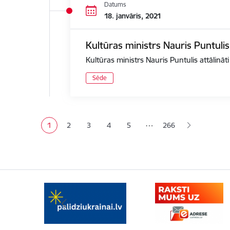
Datums
18. janvāris, 2021
Kultūras ministrs Nauris Puntulis
Kultūras ministrs Nauris Puntulis attālināt
Sēde
Lapošana
…
1
2
3
4
5
266
Pašreizējā lapa
Lapa
Lapa
Lapa
Lapa