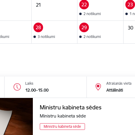
22
23
21
2 notikumi
1 n
28
29
30
tikumi
3 notikumi
2 notikumi
Laiks
Atrašanās vieta
12.00–15.00
Attālināti
Ministru kabineta sēdes
Ministru kabineta sēde
Ministru kabineta sēde