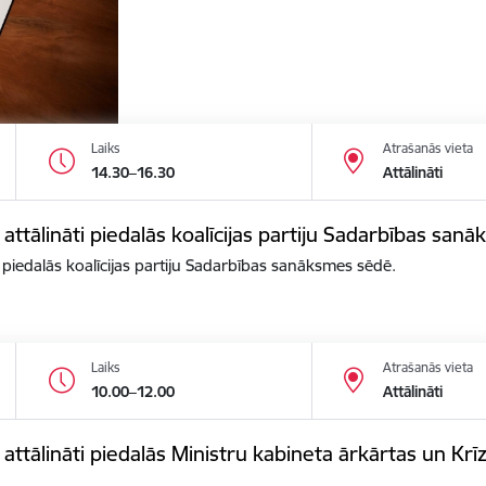
Laiks
Atrašanās vieta
14.30–16.30
Attālināti
 attālināti piedalās koalīcijas partiju Sadarbības san
i piedalās koalīcijas partiju Sadarbības sanāksmes sēdē.
Laiks
Atrašanās vieta
10.00–12.00
Attālināti
s attālināti piedalās Ministru kabineta ārkārtas un K