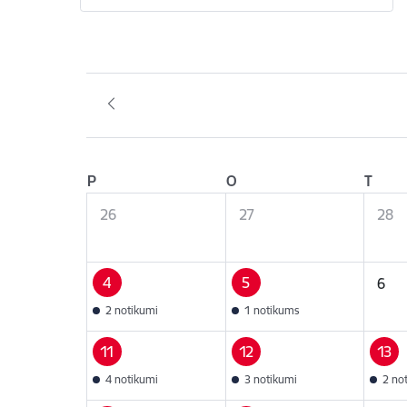
P
O
T
26
27
28
4
5
6
2 notikumi
1 notikums
11
12
13
4 notikumi
3 notikumi
2 no