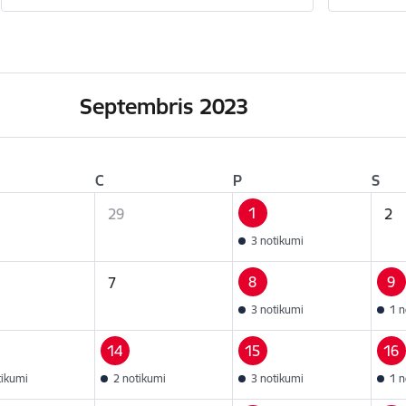
Septembris 2023
C
P
S
1
29
2
3 notikumi
8
9
7
3 notikumi
1 n
14
15
16
tikumi
2 notikumi
3 notikumi
1 n