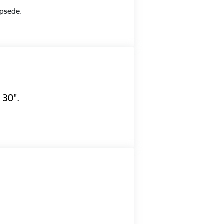
opsēdē.
 30".