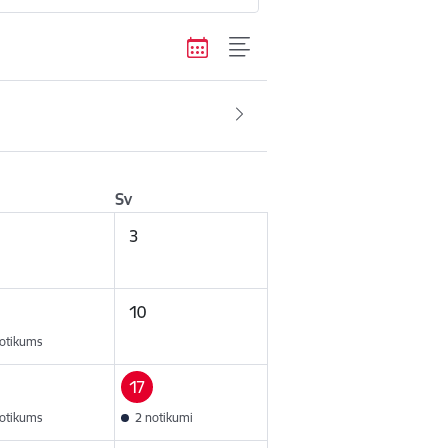
Sv
3
10
otikums
17
otikums
2 notikumi