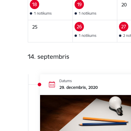
18
19
20
1 notikums
1 notikums
26
27
25
1 notikums
2 no
14. septembris
Datums
29. decembris, 2020