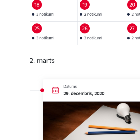
18
19
20
3 notikumi
2 notikumi
2 no
25
26
27
3 notikumi
3 notikumi
2 no
2. marts
Datums
29. decembris, 2020