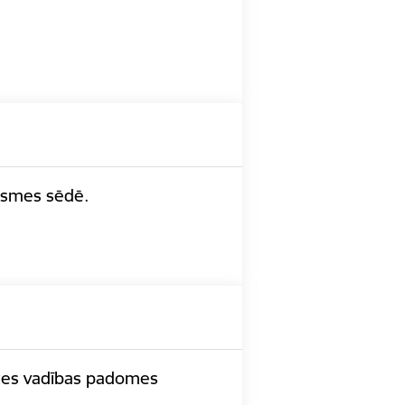
āksmes sēdē.
rīzes vadības padomes