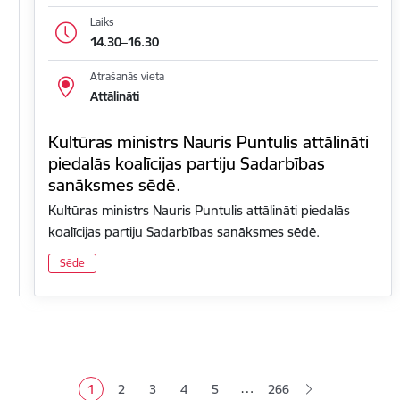
Laiks
14.30–16.30
Atrašanās vieta
Attālināti
Kultūras ministrs Nauris Puntulis attālināti
piedalās koalīcijas partiju Sadarbības
sanāksmes sēdē.
Kultūras ministrs Nauris Puntulis attālināti piedalās
koalīcijas partiju Sadarbības sanāksmes sēdē.
Sēde
Lapošana
…
1
2
3
4
5
266
Pašreizējā lapa
Lapa
Lapa
Lapa
Lapa