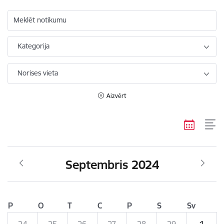
Meklēt notikumu
Kategorija
Norises vieta
Aizvērt
Septembris 2024
P
O
T
C
P
S
Sv
24
25
26
27
28
29
1