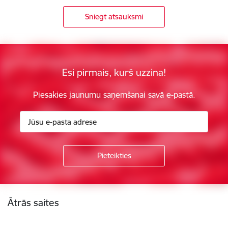
Sniegt atsauksmi
Esi pirmais, kurš uzzina!
Piesakies jaunumu saņemšanai savā e-pastā.
Kājene
Ātrās saites