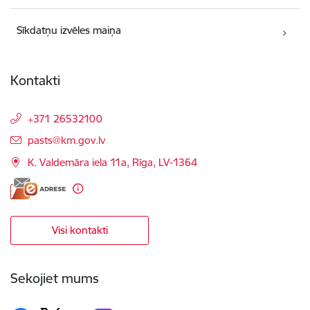
Sīkdatņu izvēles maiņa
Kontakti
+371 26532100
E-pasts:
pasts@km.gov.lv
K. Valdemāra iela 11a, Rīga, LV-1364
Visi kontakti
Sekojiet mums