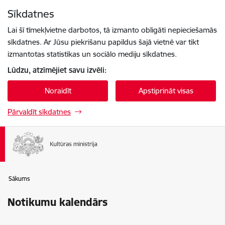
Pāriet uz lapas saturu
Sīkdatnes
Spied
lai meklētu
Enter
Lai šī tīmekļvietne darbotos, tā izmanto obligāti nepieciešamās
sīkdatnes. Ar Jūsu piekrišanu papildus šajā vietnē var tikt
izmantotas statistikas un sociālo mediju sīkdatnes.
Lūdzu, atzīmējiet savu izvēli:
Noraidīt
Apstiprināt visas
Pārvaldīt sīkdatnes
Sākums
Notikumu kalendārs