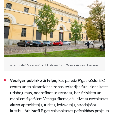
Izstāžu zāle "Arsenāls". Publicitātes foto: Oskars Artūrs Upenieks
Vecrīgas publisko ārtelpu
, kas paredz Rīgas vēsturiskā
centra un tā aizsardzības zonas teritorijas funkcionalitātes
uzlabojumus, nodrošinot līdzsvarotu, bez fiziskiem un
mobiliem šķēršļiem Vecrīgu šķērsojošu cilvēku (vecpilsētas
aktīvo apmeklētāju, tūristu, iedzīvotāju, strādājošo)
kustību. Atbilstoši Rīgas valstspilsētas pašvaldības projekta