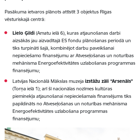
Pasākuma ietvaros plānots attīstīt 3 objektus Rīgas
vēsturiskajā centrā:
Lielo Ģildi
(Amatu ielā 6), kuras atjaunošanas darbi
aizsākās jau aizvadītajā ES fondu plānošanas periodā un
tiks turpināti šajā, kombinējot darbu paveikšanai
nepieciešamo finansējumu ar Atveseļošanas un noturības
mehānisma Energoefektivitātes uzlabošanas programmas
finansējumu;
Latvijas Nacionālā Mākslas muzeja
izstāžu zāli “Arsenāls”
(Torņa ielā 1); arī šī nacionālas nozīmes kultūras
pieminekļa atjaunošanai nepieciešamais finansējums tiks
papildināts no Atveseļošanas un noturības mehānisma
Energoefektivitātes uzlabošana programmas
finansējumu;