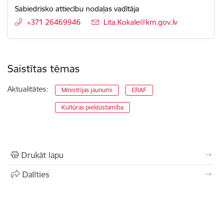
Sabiedrisko attiecību nodaļas vadītāja
+371 26469946
E-pasts:
Lita.Kokale@km.gov.lv
Saistītas tēmas
Aktualitātes:
Ministrijas jaunumi
ERAF
Kultūras piekļūstamība
Drukāt lapu
Dalīties