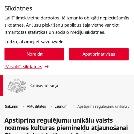
Pāriet uz lapas saturu
Sīkdatnes
Spied
lai meklētu
Enter
Lai šī tīmekļvietne darbotos, tā izmanto obligāti nepieciešamās
sīkdatnes. Ar Jūsu piekrišanu papildus šajā vietnē var tikt
izmantotas statistikas un sociālo mediju sīkdatnes.
Lūdzu, atzīmējiet savu izvēli:
Noraidīt
Apstiprināt visas
Pārvaldīt sīkdatnes
Sākums
Aktualitātes
Jaunumi
Apstiprina regulējumu unikālu vals
Apstiprina regulējumu unikālu valsts
nozīmes kultūras pieminekļu atjaunošanai