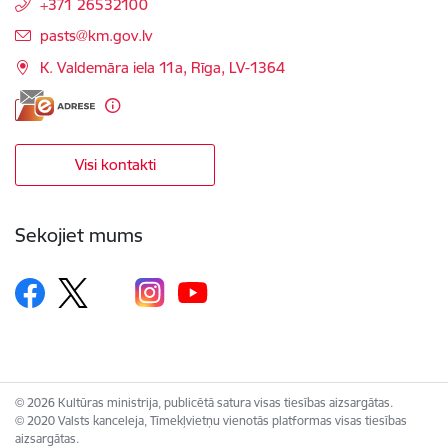
+371 26532100
E-pasts:
pasts@km.gov.lv
K. Valdemāra iela 11a, Rīga, LV-1364
Visi kontakti
Sekojiet mums
© 2026 Kultūras ministrija, publicētā satura visas tiesības aizsargātas.
© 2020 Valsts kanceleja, Tīmekļvietņu vienotās platformas visas tiesības
aizsargātas.