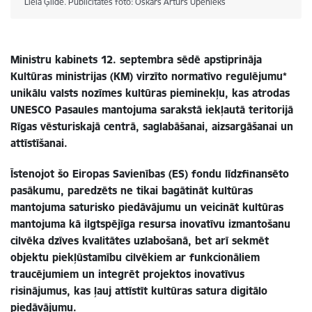
Lielā Ģilde. Publicitātes foto: Oskars Artūrs Upenieks
Ministru kabinets 12. septembra sēdē apstiprināja
Kultūras ministrijas (KM) virzīto normatīvo regulējumu*
unikālu valsts nozīmes kultūras pieminekļu, kas atrodas
UNESCO Pasaules mantojuma sarakstā iekļautā teritorijā
Rīgas vēsturiskajā centrā, saglabāšanai, aizsargāšanai un
attīstīšanai.
Īstenojot šo Eiropas Savienības (ES) fondu līdzfinansēto
pasākumu, paredzēts ne tikai bagātināt kultūras
mantojuma saturisko piedāvājumu un veicināt kultūras
mantojuma kā ilgtspējīga resursa inovatīvu izmantošanu
cilvēka dzīves kvalitātes uzlabošanā, bet arī sekmēt
objektu piekļūstamību cilvēkiem ar funkcionāliem
traucējumiem un integrēt projektos inovatīvus
risinājumus, kas ļauj attīstīt kultūras satura digitālo
piedāvājumu.