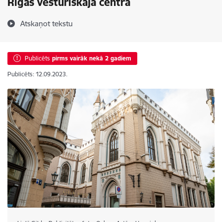
Rīgas vēsturiskajā centrā
Atskaņot tekstu
Publicēts
pirms vairāk nekā 2 gadiem
Publicēts: 12.09.2023.