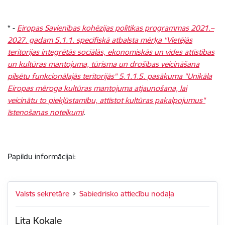
* -
Eiropas Savienības kohēzijas politikas programmas 2021.–
2027. gadam 5.1.1. specifiskā atbalsta mērķa "Vietējās
teritorijas integrētās sociālās, ekonomiskās un vides attīstības
un kultūras mantojuma, tūrisma un drošības veicināšana
pilsētu funkcionālajās teritorijās" 5.1.1.5. pasākuma "Unikāla
Eiropas mēroga kultūras mantojuma atjaunošana, lai
veicinātu to piekļūstamību, attīstot kultūras pakalpojumus"
īstenošanas noteikumi
.
Papildu informācijai:
Valsts sekretāre
Sabiedrisko attiecību nodaļa
Lita Kokale