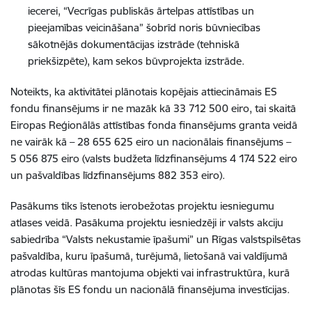
iecerei, “Vecrīgas publiskās ārtelpas attīstības un
pieejamības veicināšana” šobrīd noris būvniecības
sākotnējās dokumentācijas izstrāde (tehniskā
priekšizpēte), kam sekos būvprojekta izstrāde.
Noteikts, ka aktivitātei plānotais kopējais attiecināmais ES
fondu finansējums ir ne mazāk kā 33 712 500 eiro, tai skaitā
Eiropas Reģionālās attīstības fonda finansējums granta veidā
ne vairāk kā – 28 655 625 eiro un nacionālais finansējums –
5 056 875 eiro (valsts budžeta līdzfinansējums 4 174 522 eiro
un pašvaldības līdzfinansējums 882 353 eiro).
Pasākums tiks īstenots ierobežotas projektu iesniegumu
atlases veidā. Pasākuma projektu iesniedzēji ir valsts akciju
sabiedrība “Valsts nekustamie īpašumi” un Rīgas valstspilsētas
pašvaldība, kuru īpašumā, turējumā, lietošanā vai valdījumā
atrodas kultūras mantojuma objekti vai infrastruktūra, kurā
plānotas šīs ES fondu un nacionālā finansējuma investīcijas.