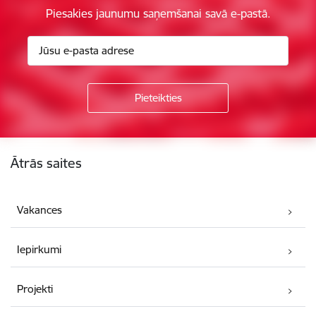
Piesakies jaunumu saņemšanai savā e-pastā.
Kājene
Ātrās saites
Vakances
Iepirkumi
Projekti