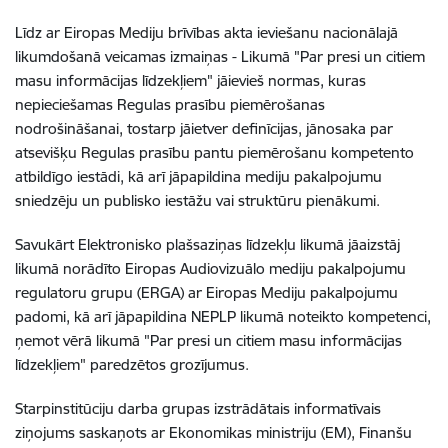
Līdz ar Eiropas Mediju brīvības akta ieviešanu nacionālajā
likumdošanā veicamas izmaiņas - Likumā "Par presi un citiem
masu informācijas līdzekļiem" jāievieš normas, kuras
nepieciešamas Regulas prasību piemērošanas
nodrošināšanai, tostarp jāietver definīcijas, jānosaka par
atsevišķu Regulas prasību pantu piemērošanu kompetento
atbildīgo iestādi, kā arī jāpapildina mediju pakalpojumu
sniedzēju un publisko iestāžu vai struktūru pienākumi.
Savukārt Elektronisko plašsaziņas līdzekļu likumā jāaizstāj
likumā norādīto Eiropas Audiovizuālo mediju pakalpojumu
regulatoru grupu (ERGA) ar Eiropas Mediju pakalpojumu
padomi, kā arī jāpapildina NEPLP likumā noteikto kompetenci,
ņemot vērā likumā "Par presi un citiem masu informācijas
līdzekļiem" paredzētos grozījumus.
Starpinstitūciju darba grupas izstrādātais informatīvais
ziņojums saskaņots ar Ekonomikas ministriju (EM), Finanšu