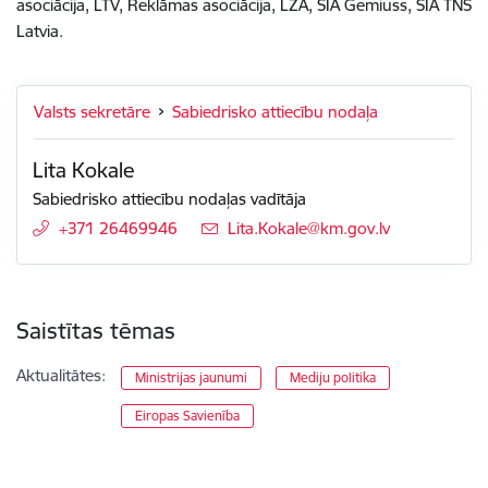
asociācija, LTV, Reklāmas asociācija, LŽA, SIA Gemiuss, SIA TNS
Latvia.
Valsts sekretāre
Sabiedrisko attiecību nodaļa
Lita Kokale
Sabiedrisko attiecību nodaļas vadītāja
+371 26469946
E-pasts:
Lita.Kokale@km.gov.lv
Saistītas tēmas
Aktualitātes:
Ministrijas jaunumi
Mediju politika
Eiropas Savienība