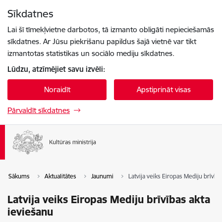
Pāriet uz lapas saturu
Sīkdatnes
Spied
lai meklētu
Enter
Lai šī tīmekļvietne darbotos, tā izmanto obligāti nepieciešamās
sīkdatnes. Ar Jūsu piekrišanu papildus šajā vietnē var tikt
izmantotas statistikas un sociālo mediju sīkdatnes.
Lūdzu, atzīmējiet savu izvēli:
Noraidīt
Apstiprināt visas
Pārvaldīt sīkdatnes
Sākums
Aktualitātes
Jaunumi
Latvija veiks Eiropas Mediju brīvīb
Latvija veiks Eiropas Mediju brīvības akta
ieviešanu