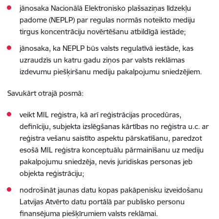
jānosaka Nacionālā Elektronisko plašsaziņas līdzekļu
padome (NEPLP) par regulas normās noteikto mediju
tirgus koncentrāciju novērtēšanu atbildīgā iestāde;
jānosaka, ka NEPLP būs valsts regulatīvā iestāde, kas
uzraudzīs un katru gadu ziņos par valsts reklāmas
izdevumu piešķiršanu mediju pakalpojumu sniedzējiem.
Savukārt otrajā posmā:
veikt MIL reģistra, kā arī reģistrācijas procedūras,
definīciju, subjekta izslēgšanas kārtības no reģistra u.c. ar
reģistra vešanu saistīto aspektu pārskatīšanu, paredzot
esošā MIL reģistra konceptuālu pārmainīšanu uz mediju
pakalpojumu sniedzēja, nevis juridiskas personas jeb
objekta reģistrāciju;
nodrošināt jaunas datu kopas pakāpenisku izveidošanu
Latvijas Atvērto datu portālā par publisko personu
finansējuma piešķīrumiem valsts reklāmai.