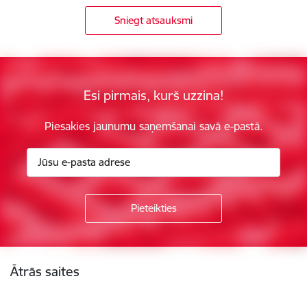
Sniegt atsauksmi
Esi pirmais, kurš uzzina!
Piesakies jaunumu saņemšanai savā e-pastā.
Kājene
Ātrās saites