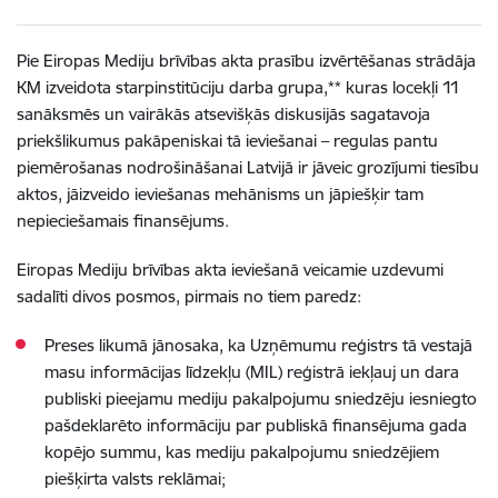
Pie Eiropas Mediju brīvības akta prasību izvērtēšanas strādāja
KM izveidota starpinstitūciju darba grupa,** kuras locekļi 11
sanāksmēs un vairākās atsevišķās diskusijās sagatavoja
priekšlikumus pakāpeniskai tā ieviešanai – r
egulas pantu
piemērošanas nodrošināšanai Latvijā ir jāveic grozījumi tiesību
aktos, jāizveido ieviešanas mehānisms un jāpiešķir tam
nepieciešamais finansējums.
Eiropas Mediju brīvības akta ieviešanā veicamie uzdevumi
sadalīti divos posmos, pirmais no tiem paredz:
Preses likumā jānosaka, ka Uzņēmumu reģistrs tā vestajā
masu informācijas līdzekļu (MIL) reģistrā iekļauj un dara
publiski pieejamu mediju pakalpojumu sniedzēju iesniegto
pašdeklarēto informāciju par publiskā finansējuma gada
kopējo summu, kas mediju pakalpojumu sniedzējiem
piešķirta valsts reklāmai;