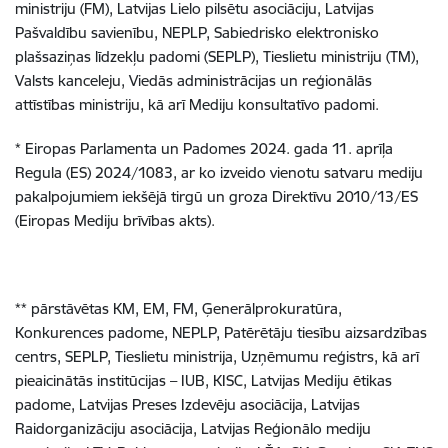
ministriju (FM), Latvijas Lielo pilsētu asociāciju, Latvijas
Pašvaldību savienību, NEPLP, Sabiedrisko elektronisko
plašsaziņas līdzekļu padomi (SEPLP), Tieslietu ministriju (TM),
Valsts kanceleju, Viedās administrācijas un reģionālās
attīstības ministriju, kā arī Mediju konsultatīvo padomi.
* Eiropas Parlamenta un Padomes 2024. gada 11. aprīļa
Regula (ES) 2024/1083, ar ko izveido vienotu satvaru mediju
pakalpojumiem iekšējā tirgū un groza Direktīvu 2010/13/ES
(Eiropas Mediju brīvības akts).
** pārstāvētas KM, EM, FM, Ģenerālprokuratūra,
Konkurences padome, NEPLP, Patērētāju tiesību aizsardzības
centrs, SEPLP, Tieslietu ministrija, Uzņēmumu reģistrs, kā arī
pieaicinātās institūcijas – IUB, KISC, Latvijas Mediju ētikas
padome, Latvijas Preses Izdevēju asociācija, Latvijas
Raidorganizāciju asociācija, Latvijas Reģionālo mediju