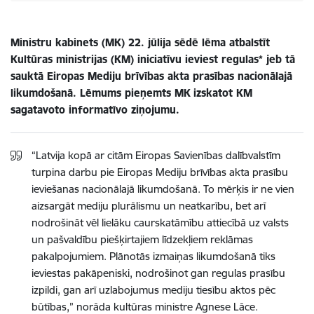
Ministru kabinets (MK) 22. jūlija sēdē lēma atbalstīt
Kultūras ministrijas (KM) iniciatīvu ieviest regulas* jeb tā
sauktā Eiropas Mediju brīvības akta prasības nacionālajā
likumdošanā. Lēmums pieņemts MK izskatot KM
sagatavoto informatīvo ziņojumu.
“Latvija kopā ar citām Eiropas Savienības dalībvalstīm
turpina darbu pie Eiropas Mediju brīvības akta prasību
ieviešanas nacionālajā likumdošanā. To mērķis ir ne vien
aizsargāt mediju plurālismu un neatkarību, bet arī
nodrošināt vēl lielāku caurskatāmību attiecībā uz valsts
un pašvaldību piešķirtajiem līdzekļiem reklāmas
pakalpojumiem. Plānotās izmaiņas likumdošanā tiks
ieviestas pakāpeniski, nodrošinot gan regulas prasību
izpildi, gan arī uzlabojumus mediju tiesību aktos pēc
būtības,” norāda kultūras ministre Agnese Lāce.