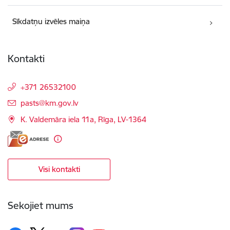
Sīkdatņu izvēles maiņa
Kontakti
+371 26532100
E-pasts:
pasts@km.gov.lv
K. Valdemāra iela 11a, Rīga, LV-1364
Visi kontakti
Sekojiet mums