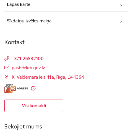
Lapas karte
Sīkdatņu izvēles maiņa
Kontakti
+371 26532100
E-pasts:
pasts@km.gov.lv
K. Valdemāra iela 11a, Rīga, LV-1364
Visi kontakti
Sekojiet mums