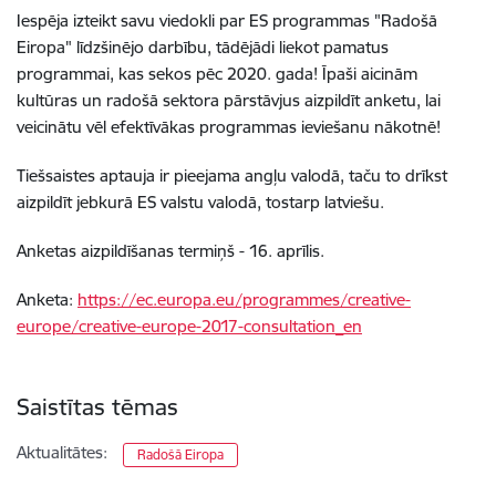
Iespēja izteikt savu viedokli par ES programmas "Radošā
Eiropa" līdzšinējo darbību, tādējādi liekot pamatus
programmai, kas sekos pēc 2020. gada! Īpaši aicinām
kultūras un radošā sektora pārstāvjus aizpildīt anketu, lai
veicinātu vēl efektīvākas programmas ieviešanu nākotnē!
Tiešsaistes aptauja ir pieejama angļu valodā, taču to drīkst
aizpildīt jebkurā ES valstu valodā, tostarp latviešu.
Anketas aizpildīšanas termiņš - 16. aprīlis.
Anketa:
https://ec.europa.eu/programmes/creative-
europe/creative-europe-2017-consultation_en
Saistītas tēmas
Aktualitātes:
Radošā Eiropa