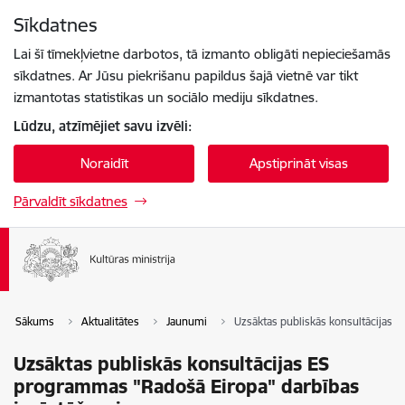
Pāriet uz lapas saturu
Sīkdatnes
Spied
lai meklētu
Enter
Lai šī tīmekļvietne darbotos, tā izmanto obligāti nepieciešamās
sīkdatnes. Ar Jūsu piekrišanu papildus šajā vietnē var tikt
izmantotas statistikas un sociālo mediju sīkdatnes.
Lūdzu, atzīmējiet savu izvēli:
Noraidīt
Apstiprināt visas
Pārvaldīt sīkdatnes
Sākums
Aktualitātes
Jaunumi
Uzsāktas publiskās konsultācijas 
Uzsāktas publiskās konsultācijas ES
programmas "Radošā Eiropa" darbības