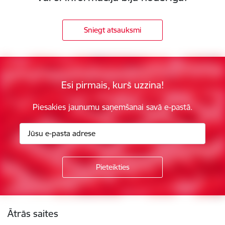
Sniegt atsauksmi
Esi pirmais, kurš uzzina!
Piesakies jaunumu saņemšanai savā e-pastā.
Kājene
Ātrās saites