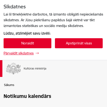
Pāriet uz lapas saturu
Sīkdatnes
Spied
lai meklētu
Enter
Lai šī tīmekļvietne darbotos, tā izmanto obligāti nepieciešamās
sīkdatnes. Ar Jūsu piekrišanu papildus šajā vietnē var tikt
izmantotas statistikas un sociālo mediju sīkdatnes.
Lūdzu, atzīmējiet savu izvēli:
Noraidīt
Apstiprināt visas
Pārvaldīt sīkdatnes
Sākums
Notikumu kalendārs