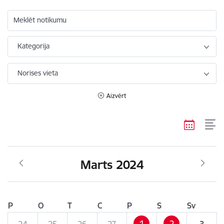
Meklēt notikumu
Kategorija
Norises vieta
Aizvērt
Marts 2024
P
O
T
C
P
S
Sv
1
2
24
25
26
27
3