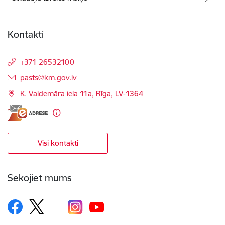
Kontakti
+371 26532100
E-pasts:
pasts@km.gov.lv
K. Valdemāra iela 11a, Rīga, LV-1364
Visi kontakti
Sekojiet mums