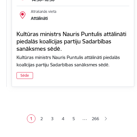
Atrašanās vieta
Attālināti
Kultūras ministrs Nauris Puntulis attālināti
piedalās koalīcijas partiju Sadarbības
sanāksmes sēdē.
Kultūras ministrs Nauris Puntulis attālināti piedalās
koalīcijas partiju Sadarbības sanāksmes sēdē.
Sēde
Lapošana
…
1
2
3
4
5
266
Pašreizējā lapa
Lapa
Lapa
Lapa
Lapa