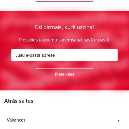
Esi pirmais, kurš uzzina!
Piesakies jaunumu saņemšanai savā e-pastā.
Kājene
Ātrās saites
Vakances