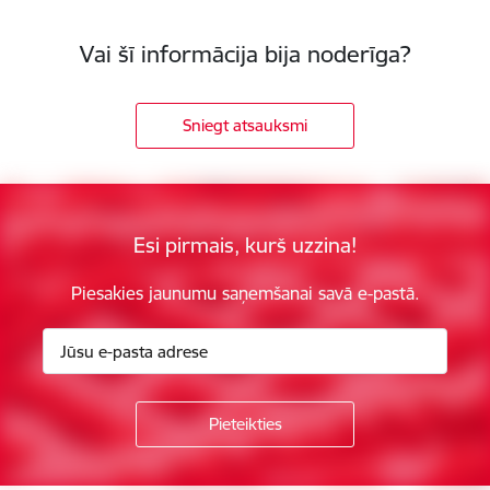
Vai šī informācija bija noderīga?
Sniegt atsauksmi
Esi pirmais, kurš uzzina!
Piesakies jaunumu saņemšanai savā e-pastā.