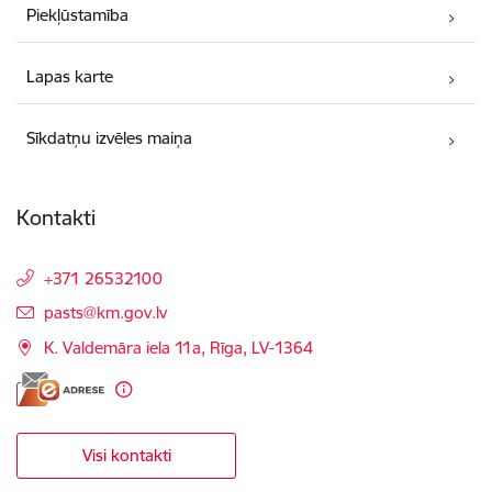
Piekļūstamība
Lapas karte
Sīkdatņu izvēles maiņa
Kontakti
+371 26532100
E-pasts:
pasts@km.gov.lv
K. Valdemāra iela 11a, Rīga, LV-1364
Visi kontakti