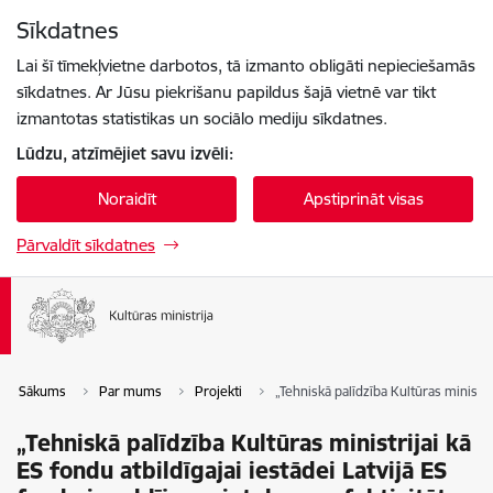
Pāriet uz lapas saturu
Sīkdatnes
Spied
lai meklētu
Enter
Lai šī tīmekļvietne darbotos, tā izmanto obligāti nepieciešamās
sīkdatnes. Ar Jūsu piekrišanu papildus šajā vietnē var tikt
izmantotas statistikas un sociālo mediju sīkdatnes.
Lūdzu, atzīmējiet savu izvēli:
Noraidīt
Apstiprināt visas
Pārvaldīt sīkdatnes
Sākums
Par mums
Projekti
„Tehniskā palīdzība Kultūras ministri
„Tehniskā palīdzība Kultūras ministrijai kā
ES fondu atbildīgajai iestādei Latvijā ES