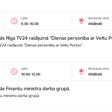
Laiks
Atrašanās vieta
9.30–10.00
Attālināti
alās Rīga TV24 raidījumā "Dienas personība ar Veltu P
 TV24 raidījumā "Dienas personība ar Veltu Puriņu".
Laiks
Atrašanās vieta
10.00–12.00
Attālināti
alās Finanšu ministra darba grupā.
nšu ministra darba grupā.