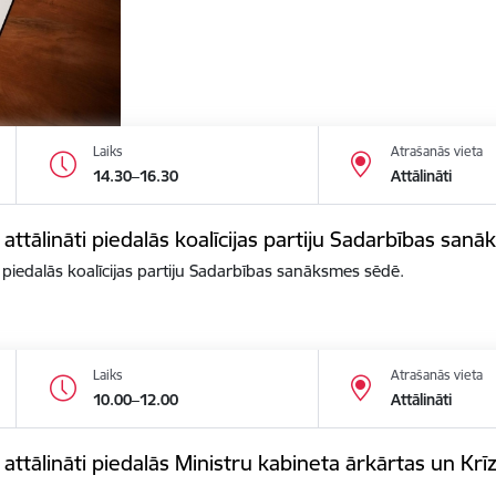
Laiks
Atrašanās vieta
14.30–16.30
Attālināti
 attālināti piedalās koalīcijas partiju Sadarbības san
i piedalās koalīcijas partiju Sadarbības sanāksmes sēdē.
Laiks
Atrašanās vieta
10.00–12.00
Attālināti
s attālināti piedalās Ministru kabineta ārkārtas un K