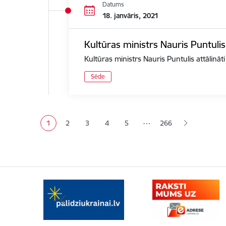
Datums
18. janvāris, 2021
Kultūras ministrs Nauris Puntulis
Kultūras ministrs Nauris Puntulis attālināt
Sēde
Lapošana
…
1
2
3
4
5
266
Pašreizējā lapa
Lapa
Lapa
Lapa
Lapa