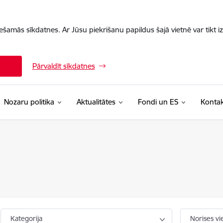
iešamās sīkdatnes. Ar Jūsu piekrišanu papildus šajā vietnē var tikt i
Pārvaldīt sīkdatnes
Nozaru politika
Aktualitātes
Fondi un ES
Kontak
Kategorija
Norises vi