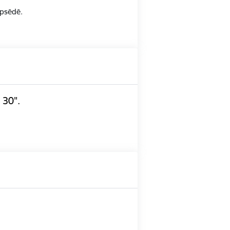
opsēdē.
 30".