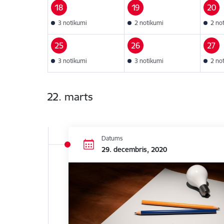
18
19
20
3 notikumi
2 notikumi
2 no
25
26
27
3 notikumi
3 notikumi
2 no
22. marts
Datums
29. decembris, 2020