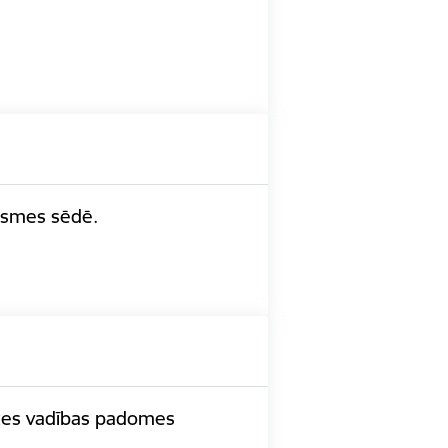
āksmes sēdē.
rīzes vadības padomes