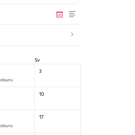
Sv
3
otikums
10
17
otikums