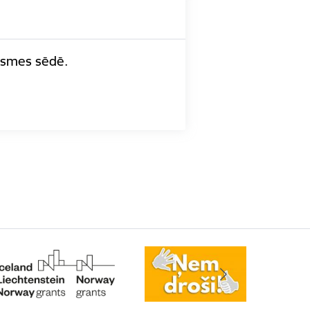
āksmes sēdē.