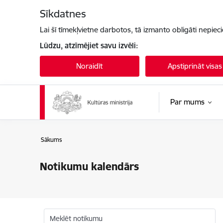
Pāriet uz lapas saturu
Sīkdatnes
Lai šī tīmekļvietne darbotos, tā izmanto obligāti nepiec
Lūdzu, atzīmējiet savu izvēli:
Noraidīt
Apstiprināt visas
Par mums
Sākums
Notikumu kalendārs
Meklēt notikumu