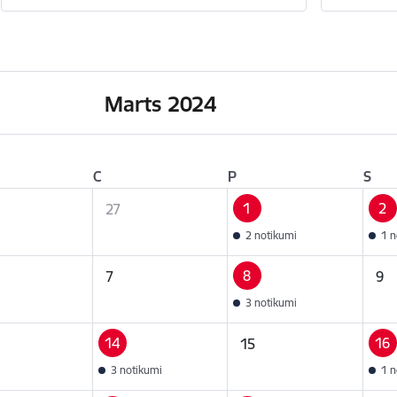
Marts 2024
C
P
S
1
2
27
2 notikumi
1 n
8
7
9
3 notikumi
14
16
15
3 notikumi
1 n