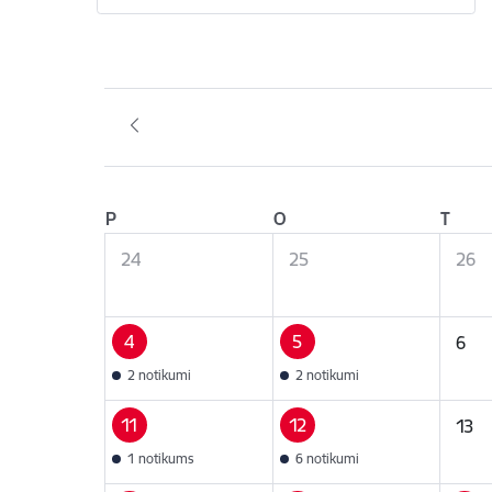
P
O
T
24
25
26
4
5
6
2 notikumi
2 notikumi
11
12
13
1 notikums
6 notikumi