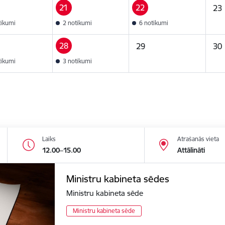
21
22
23
tikumi
2 notikumi
6 notikumi
28
29
30
tikumi
3 notikumi
Laiks
Atrašanās vieta
12.00–15.00
Attālināti
Ministru kabineta sēdes
Ministru kabineta sēde
Ministru kabineta sēde