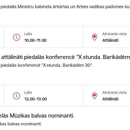
āti piedalās Ministru kabineta ārkārtas un Krīzes vadības padomes k
Laiks
Atrašanās vieta
10.00–11.00
Attālināti
s attālināti piedalās konferencē "X stunda. Barikādēm
ti piedalās konferencē "X stunda. Barikādēm 30".
Laiks
Atrašanās vieta
12.00–13.00
Attālināti
elās Mūzikas balvas nominanti.
kas balvas nominanti.