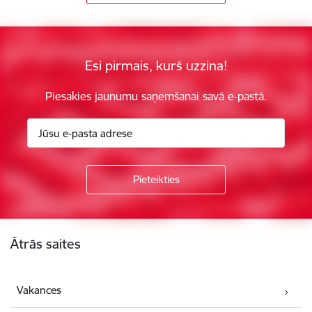
Esi pirmais, kurš uzzina!
Piesakies jaunumu saņemšanai savā e-pastā.
Kājene
Ātrās saites
Vakances