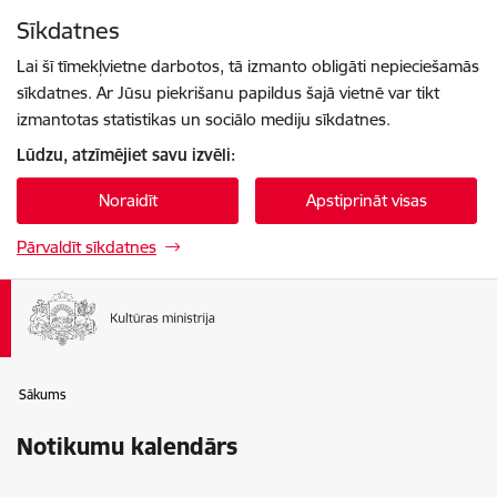
Pāriet uz lapas saturu
Sīkdatnes
Spied
lai meklētu
Enter
Lai šī tīmekļvietne darbotos, tā izmanto obligāti nepieciešamās
sīkdatnes. Ar Jūsu piekrišanu papildus šajā vietnē var tikt
izmantotas statistikas un sociālo mediju sīkdatnes.
Lūdzu, atzīmējiet savu izvēli:
Noraidīt
Apstiprināt visas
Pārvaldīt sīkdatnes
Sākums
Notikumu kalendārs