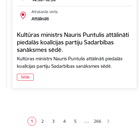
Atrašanās vieta
Attālināti
Kultūras ministrs Nauris Puntulis attālināti
piedalās koalīcijas partiju Sadarbības
sanāksmes sēdē.
Kultūras ministrs Nauris Puntulis attālināti piedalās
koalīcijas partiju Sadarbības sanāksmes sēdē.
Sēde
Lapošana
…
1
2
3
4
5
266
Pašreizējā lapa
Lapa
Lapa
Lapa
Lapa