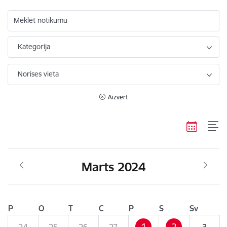
Meklēt notikumu
Kategorija
Norises vieta
Aizvērt
Marts 2024
P
O
T
C
P
S
Sv
1
2
24
25
26
27
3