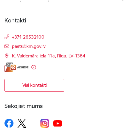
Kontakti
+371 26532100
E-pasts:
pasts@km.gov.lv
K. Valdemāra iela 11a, Rīga, LV-1364
Visi kontakti
Sekojiet mums