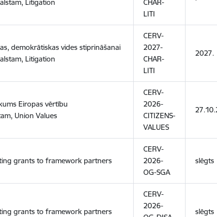
alstam, Litigation
CHAR-
LITI
CERV-
kas, demokrātiskas vides stiprināšanai
2027-
2027.
alstam, Litigation
CHAR-
LITI
CERV-
kums Eiropas vērtību
2026-
27.10
tam, Union Values
CITIZENS-
VALUES
CERV-
ing grants to framework partners
2026-
slēgts
OG-SGA
CERV-
2026-
ing grants to framework partners
slēgts