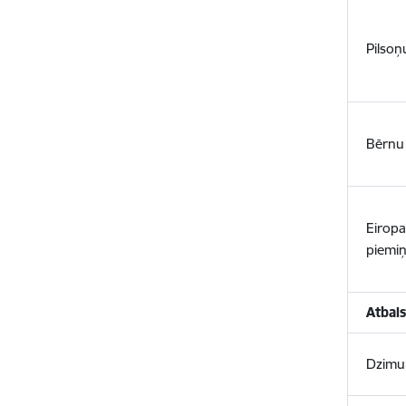
Pilsoņ
Bērnu 
Eiropa
piemi
Atbals
Dzimum