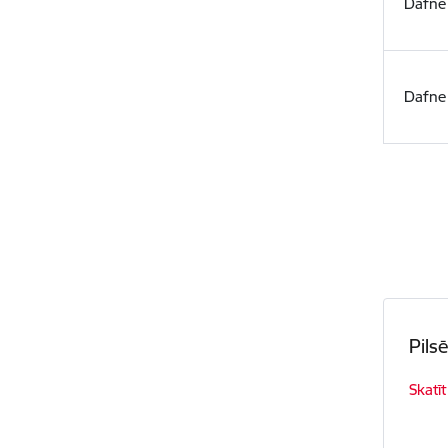
Dafne
Dafne
Pils
Skatīt