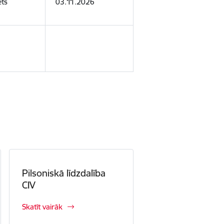
ēts
03.11.2026
Pilsoniskā līdzdalība
CIV
Skatīt vairāk