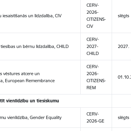
CERV-
2026-
u iesaistīšanās un līdzdalība, CIV
slēgts
CITIZENS-
CIV
CERV-
tiesības un bērnu līdzdalība, CHILD
2027-
2027.
CHILD
CERV-
s vēstures atcere un
2026-
01.10
ņa,
European Remembrance
CITIZENS-
REM
tīt vienlīdzību un tiesiskumu
CERV-
u vienlīdzība, Gender Equality
slēgts
2026-GE