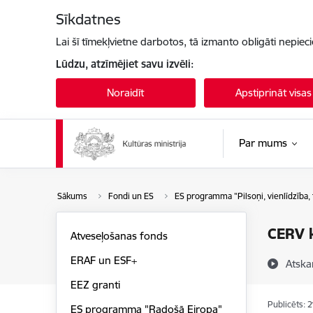
Pāriet uz lapas saturu
Sīkdatnes
Lai šī tīmekļvietne darbotos, tā izmanto obligāti nepiec
Lūdzu, atzīmējiet savu izvēli:
Noraidīt
Apstiprināt visas
Par mums
Sākums
Fondi un ES
ES programma "Pilsoņi, vienlīdzība, 
CERV 
Atveseļošanas fonds
ERAF un ESF+
Atska
EEZ granti
Publicēts: 
ES programma "Radošā Eiropa"