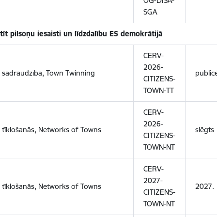
OG-DISA-
SGA
tīt pilsoņu iesaisti un līdzdalību ES demokrātijā
CERV-
2026-
u sadraudzība, Town Twinning
public
CITIZENS-
TOWN-TT
CERV-
2026-
u tīklošanās, Networks of Towns
slēgts
CITIZENS-
TOWN-NT
CERV-
2027-
u tīklošanās, Networks of Towns
2027.
CITIZENS-
TOWN-NT