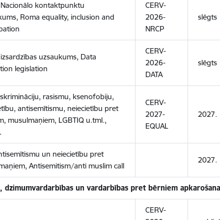
Nacionālo kontaktpunktu
CERV-
ums, Roma equality, inclusion and
2026-
slēgts
ipation
NRCP
CERV-
izsardzības uzsaukums, Data
2026-
slēgts
tion legislation
DATA
iskrimināciju, rasismu, ksenofobiju,
CERV-
etību, antisemītismu, neiecietību pret
2027-
2027.
m, musulmaņiem, LGBTIQ u.tml.,
EQUAL
L
ntisemītismu un neiecietību pret
2027.
aņiem, Antisemitism/anti muslim call
, dzimumvardarbības un vardarbības pret bērniem apkarošana
CERV-