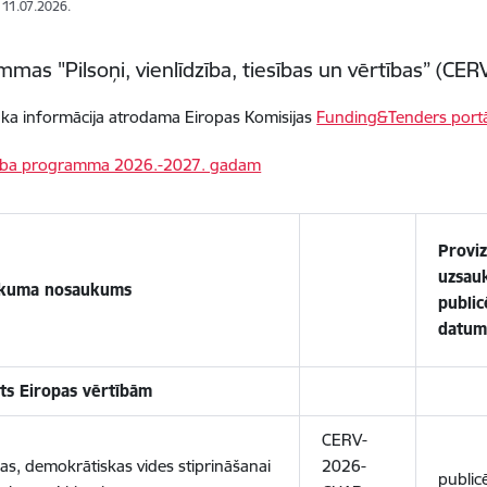
: 11.07.2026.
mas "Pilsoņi, vienlīdzība, tiesības un vērtības” (CE
āka informācija atrodama Eiropas Komisijas
Funding&Tenders port
ba programma 2026.-2027. gadam
Proviz
uzsau
kuma nosaukums
publi
datum
sts Eiropas vērtībām
CERV-
kas, demokrātiskas vides stiprināšanai
2026-
public