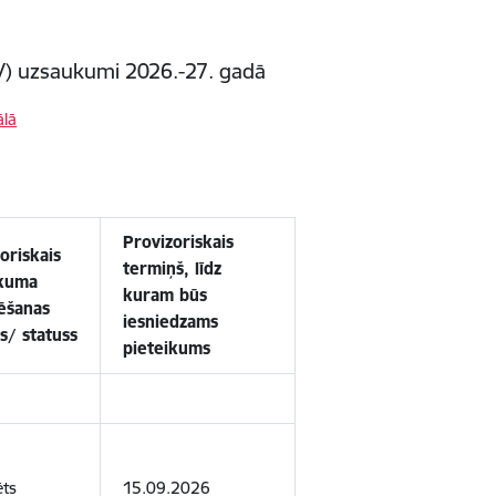
RV) uzsaukumi 2026.-27. gadā
ālā
Provizoriskais
oriskais
termiņš, līdz
kuma
kuram būs
cēšanas
iesniedzams
s/ statuss
pieteikums
ēts
15.09.2026