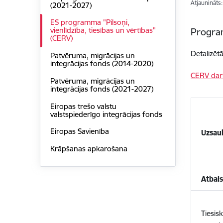
Atjaunināts
(2021-2027)
ES programma "Pilsoņi,
vienlīdzība, tiesības un vērtības"
Program
(CERV)
Detalizēt
Patvēruma, migrācijas un
integrācijas fonds (2014-2020)
CERV dar
Patvēruma, migrācijas un
integrācijas fonds (2021-2027)
Eiropas trešo valstu
valstspiederīgo integrācijas fonds
Eiropas Savienība
Uzsau
Krāpšanas apkarošana
Atbal
Tiesis