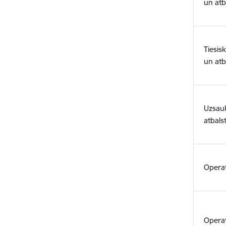
un atb
Tiesis
un atb
Uzsau
atbals
Operat
Operat