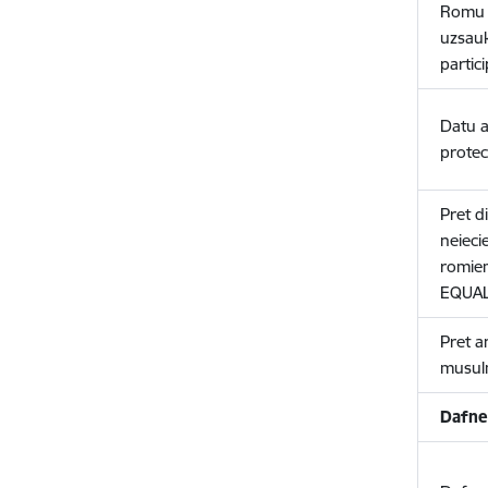
Romu 
uzsauk
partic
Datu a
protec
Pret d
neieci
romie
EQUA
Pret a
musulm
Dafne