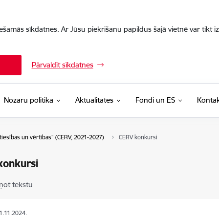
iešamās sīkdatnes. Ar Jūsu piekrišanu papildus šajā vietnē var tikt i
Pārvaldīt sīkdatnes
Nozaru politika
Aktualitātes
Fondi un ES
Kontak
tiesības un vērtības" (CERV, 2021-2027)
CERV konkursi
konkursi
ņot tekstu
21.11.2024.